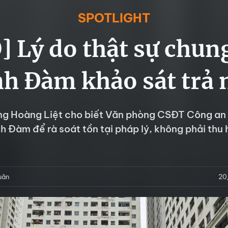
SPOTLIGHT
] Lý do thật sự chun
nh Đàm khảo sát trả 
g Hoàng Liệt cho biết Văn phòng CSĐT Công an 
h Đàm để rà soát tồn tại pháp lý, không phải thu 
uân
20