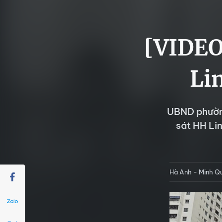
[VIDEO
Li
UBND phườn
sát HH Lin
Hà Anh - Minh Q