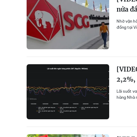
nửa đ
Nhờ vận hà
đồng tại V
[VIDEO
2,2%,
Lãi suất v
hàng Nhà n