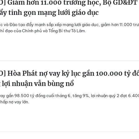
O] Giảm hơn 11.000 trường học, Bộ GD&ĐT
ẩy tinh gọn mạng lưới giáo dục
c và Đào tạo đẩy mạnh sắp xếp mạng lưới giáo dục, giảm hơn 11.000 tr
hỉ đạo của Chính phủ và Tổng Bí thư Tô Lâm.
] Hòa Phát nợ vay kỷ lục gần 100.000 tỷ đ
 lợi nhuận vẫn bùng nổ
ay gần 98.500 tỷ đồng cuối tháng 6, tăng 9%, lợi nhuận quý 2 đạt 6.40
hấp nợ vay lớn.