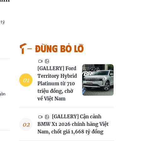
 tỷ
Đừng bỏ lỡ
[GALLERY] Ford
Territory Hybrid
Platinum từ 710
triệu đồng, chờ
gân
về Việt Nam
[GALLERY] Cận cảnh
BMW X1 2026 chính hãng Việt
Nam, chốt giá 1,668 tỷ đồng