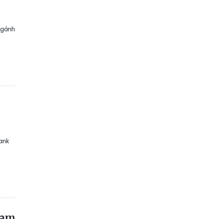
 gánh
ank
Nam