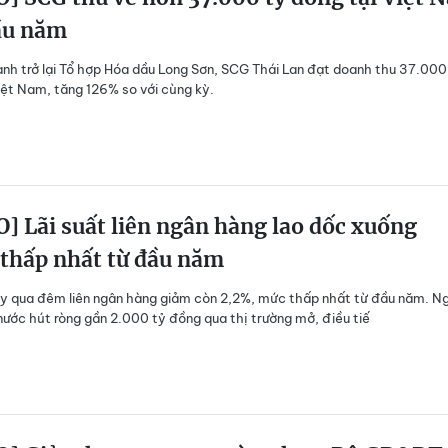
ầu năm
nh trở lại Tổ hợp Hóa dầu Long Sơn, SCG Thái Lan đạt doanh thu 37.000
iệt Nam, tăng 126% so với cùng kỳ.
] Lãi suất liên ngân hàng lao dốc xuống
 thấp nhất từ đầu năm
ay qua đêm liên ngân hàng giảm còn 2,2%, mức thấp nhất từ đầu năm. N
ước hút ròng gần 2.000 tỷ đồng qua thị trường mở, điều tiế