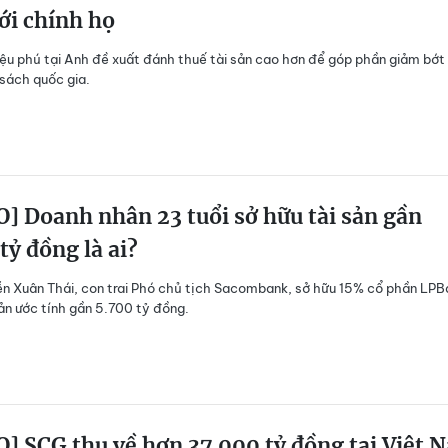
ới chính họ
iệu phú tại Anh đề xuất đánh thuế tài sản cao hơn để góp phần giảm bớt
sách quốc gia.
] Doanh nhân 23 tuổi sở hữu tài sản gần
tỷ đồng là ai?
 Xuân Thái, con trai Phó chủ tịch Sacombank, sở hữu 15% cổ phần LPB
sản ước tính gần 5.700 tỷ đồng.
] SCG thu về hơn 37.000 tỷ đồng tại Việt 