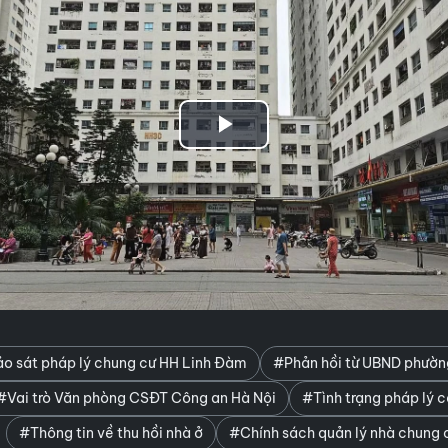
Play
Video
o sát pháp lý chung cư HH Linh Đàm
#Phản hồi từ UBND phườn
#Vai trò Văn phòng CSĐT Công an Hà Nội
#Tình trạng pháp lý c
#Thông tin về thu hồi nhà ở
#Chính sách quản lý nhà chung 