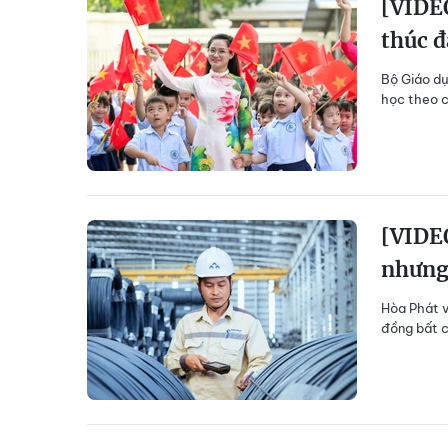
[VIDE
thúc đ
Bộ Giáo dụ
học theo c
[VIDEO
nhưng
Hòa Phát v
đồng bất c