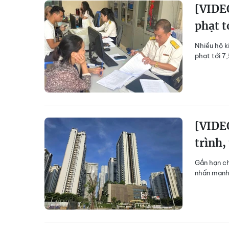
[VIDEO
phạt t
Nhiều hộ k
phạt tới 7
[VIDEO
trình,
Gắn hạn ch
nhấn mạnh 