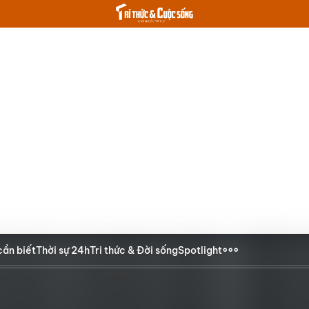
cần biết
Thời sự 24h
Tri thức & Đời sống
Spotlight