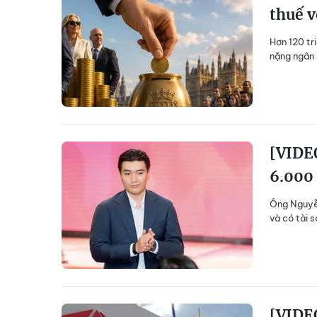
thuế v
Hơn 120 tr
nặng ngân 
[VIDEO
6.000 
Ông Nguyễn
và có tài 
[VIDEO