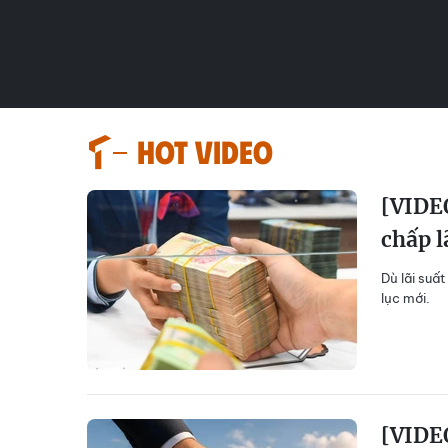
HOT VIDEO
[VIDEO
chấp l
Dù lãi suất
lục mới.
[VIDEO