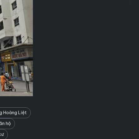
g Hoàng Liệt
ăn hộ
cư