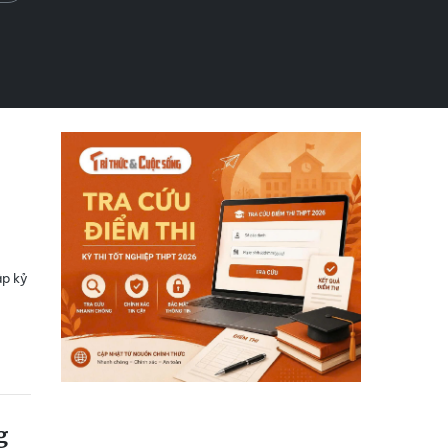
ập kỷ
g