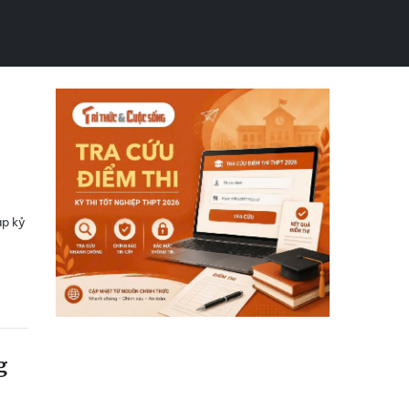
ập kỷ
g