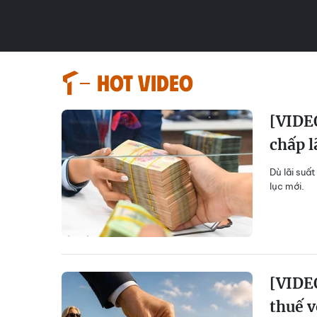
HOT VIDEO
[VIDEO
chấp l
Dù lãi suất
lục mới.
[VIDEO
thuế v