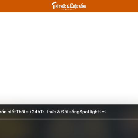
cần biết
Thời sự 24h
Tri thức & Đời sống
Spotlight