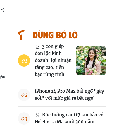
 tỷ
Đừng bỏ lỡ
3 con giáp
đón lộc kinh
doanh, lợi nhuận
tăng cao, tiền
bạc rủng rỉnh
gân
iPhone 14 Pro Max bất ngờ "gây
sốt" với mức giá rẻ bất ngờ
Bức tường dài 117 km bảo vệ
Đế chế La Mã suốt 300 năm