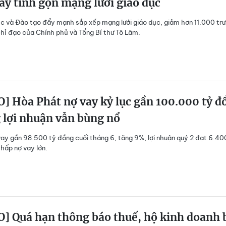
ẩy tinh gọn mạng lưới giáo dục
c và Đào tạo đẩy mạnh sắp xếp mạng lưới giáo dục, giảm hơn 11.000 tr
hỉ đạo của Chính phủ và Tổng Bí thư Tô Lâm.
] Hòa Phát nợ vay kỷ lục gần 100.000 tỷ đ
 lợi nhuận vẫn bùng nổ
ay gần 98.500 tỷ đồng cuối tháng 6, tăng 9%, lợi nhuận quý 2 đạt 6.40
hấp nợ vay lớn.
] Quá hạn thông báo thuế, hộ kinh doanh 