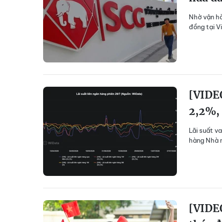
Nhờ vận hà
đồng tại V
[VIDEO
2,2%,
Lãi suất v
hàng Nhà n
[VIDE