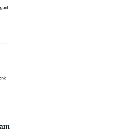
 gánh
ank
Nam