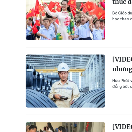
thúc đ
Bộ Giáo dụ
học theo c
[VIDEO
nhưng
Hòa Phát v
đồng bất c
[VIDEO