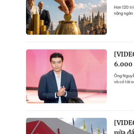
Hơn 120 tr
nặng ngân 
[VIDEO
6.000 
Ông Nguyễn
và có tài 
[VIDEO
nửa đ