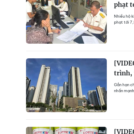
phạt t
Nhiều hộ k
phạt tới 7
[VIDEO
trình,
Gắn hạn ch
nhấn mạnh 
[VIDEO