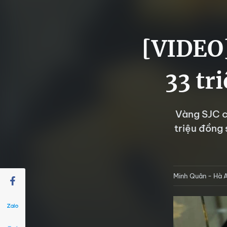
[VIDEO]
33 tr
Vàng SJC c
triệu đồng 
Minh Quân - Hà 