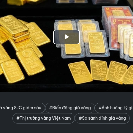
Play
Video
á vàng SJC giảm sâu
#Biến động giá vàng
#Ảnh hưởng tỷ g
#Thị trường vàng Việt Nam
#So sánh đỉnh giá vàng