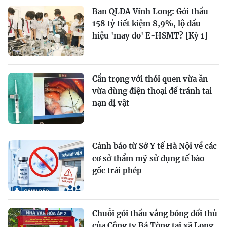
Ban QLDA Vĩnh Long: Gói thầu
158 tỷ tiết kiệm 8,9%, lộ dấu
hiệu 'may đo' E-HSMT? [Kỳ 1]
Cẩn trọng với thói quen vừa ăn
vừa dùng điện thoại để tránh tai
nạn dị vật
Cảnh báo từ Sở Y tế Hà Nội về các
cơ sở thẩm mỹ sử dụng tế bào
gốc trái phép
Chuỗi gói thầu vắng bóng đối thủ
của Công ty Bá Tòng tại xã Long