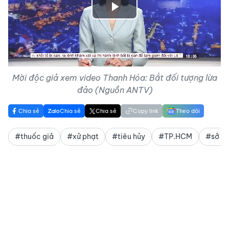
Play
Video
Mời độc giả xem video Thanh Hóa: Bắt đối tượng lừa
đảo (Nguồn ANTV)
Chia sẻ
Chia sẻ
Chia sẻ
Copy link
Theo dõi
#thuốc giả
#xử phạt
#tiêu hủy
#TP.HCM
#sở y 