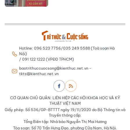
Hotline: 096 523 7756/035 249 5588 (Toà soạn Hà
Nội)
/ 091 122 1222 (VPĐD TPHCM)
baotrithuccuocsong@kienthuc.net.vn -
tkts@kienthuc.net.vn
CƠ QUAN CHỦ QUẢN: LIÊN HIỆP CÁC HỘI KHOA HỌC VÀ KỸ
THUẬT VIỆT NAM
Giấy phép: Số 536/GP-BTTTT ngày 19/11/2020 do Bộ Thông tin và
Truyền thông cấp.
Tổng Biên tập: Nhà báo Nguyễn Thị Mai Hương
Tòa soạn: Số 70 Trần Hưng Đạo, phường Cửa Nam, Hà Nội.