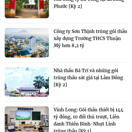
Phước [Kỳ 2]
Công ty Sơn Thịnh trúng gói thầu
xây dựng Trường THCS Thuận
Mỹ hơn 8,2 tỷ
Nhà thầu Bá Trí và những gói
trúng thầu sát giá tại Lâm Đồng
[Kỳ 2]
Vĩnh Long: Gói thầu thiết bị 144
tỷ đồng, 10 đối thủ trượt, Liên
danh Thiên Bình-Nhựt Linh
trúng thầu [Kỳ 1]