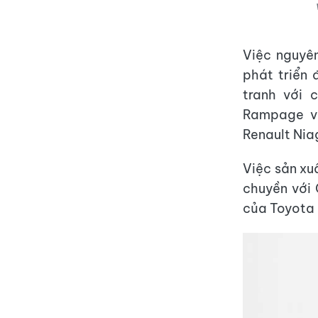
Việc nguyê
phát triển 
tranh với 
Rampage và
Renault Nia
Việc sản xu
chuyền với 
của Toyota 