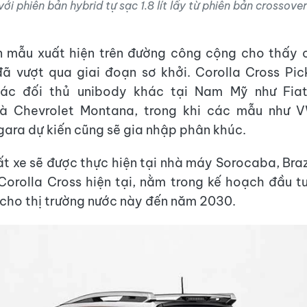
với phiên bản hybrid tự sạc 1.8 lít lấy từ phiên bản crossover
n mẫu xuất hiện trên đường công cộng cho thấy c
đã vượt qua giai đoạn sơ khởi. Corolla Cross Pi
các đối thủ unibody khác tại Nam Mỹ như Fia
 Chevrolet Montana, trong khi các mẫu như 
gara dự kiến cũng sẽ gia nhập phân khúc.
ất xe sẽ được thực hiện tại nhà máy Sorocaba, Braz
Corolla Cross hiện tại, nằm trong kế hoạch đầu t
cho thị trường nước này đến năm 2030.