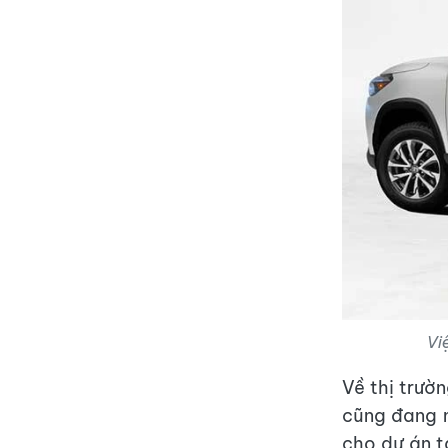
Vi
Về thị trư
cũng đang n
cho dự án t