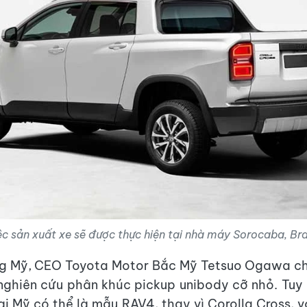
ệc sản xuất xe sẽ được thực hiện tại nhà máy Sorocaba, Braz
ờng Mỹ, CEO Toyota Motor Bắc Mỹ Tetsuo Ogawa ch
ghiên cứu phân khúc pickup unibody cỡ nhỏ. Tuy 
ại Mỹ có thể là mẫu RAV4, thay vì Corolla Cross, v