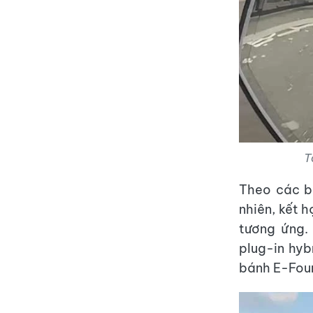
T
Theo các bá
nhiên, kết h
tương ứng.
plug-in hyb
bánh E-Four