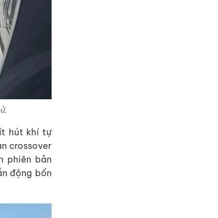
ử.
t hút khí tự
bản crossover
n phiên bản
dẫn động bốn