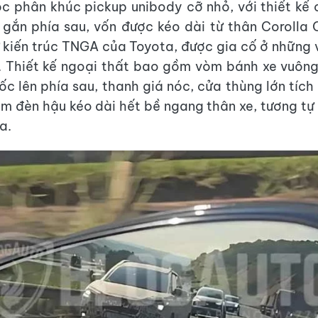
c phân khúc pickup unibody cỡ nhỏ, với thiết kế 
gắn phía sau, vốn được kéo dài từ thân Corolla 
 kiến trúc TNGA của Toyota, được gia cố ở những vị
. Thiết kế ngoại thất bao gồm vòm bánh xe vuông
ốc lên phía sau, thanh giá nóc, cửa thùng lớn tích
m đèn hậu kéo dài hết bề ngang thân xe, tương t
a.