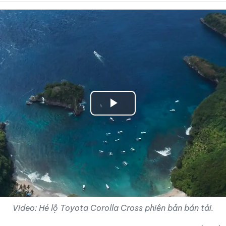
Play
Video
Video: Hé lộ Toyota Corolla Cross phiên bản bán tải.