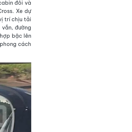
cabin đôi và
Cross. Xe dự
 trí chịu tải
 vắn, đường
 hợp bậc lên
ự phong cách