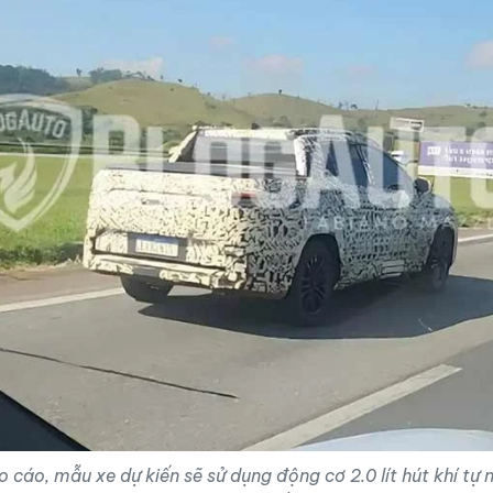
 cáo, mẫu xe dự kiến sẽ sử dụng động cơ 2.0 lít hút khí tự n