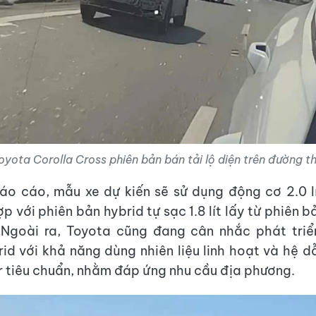
oyota Corolla Cross phiên bản bán tải lộ diện trên đường th
o cáo, mẫu xe dự kiến sẽ sử dụng động cơ 2.0 lí
ợp với phiên bản hybrid tự sạc 1.8 lít lấy từ phiên 
 Ngoài ra, Toyota cũng đang cân nhắc phát triể
rid với khả năng dùng nhiên liệu linh hoạt và hệ 
 tiêu chuẩn, nhằm đáp ứng nhu cầu địa phương.