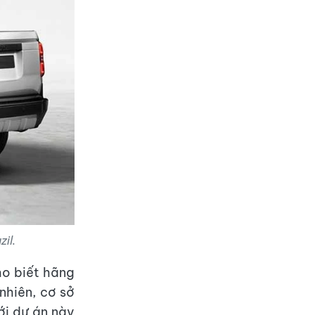
il.
o biết hãng
nhiên, cơ sở
ới dự án này