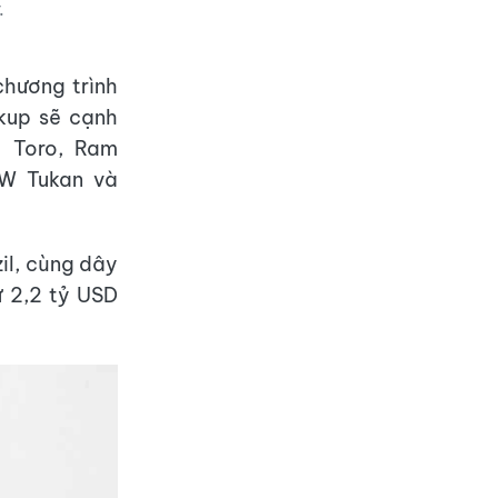
.
hương trình
ckup sẽ cạnh
t Toro, Ram
VW Tukan và
il, cùng dây
ư 2,2 tỷ USD