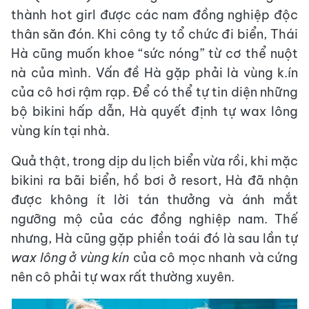
thành hot girl được các nam đồng nghiệp độc
thân săn đón. Khi công ty tổ chức đi biển, Thái
Hà cũng muốn khoe “sức nóng” từ cơ thể nuột
nà của mình. Vấn đề Hà gặp phải là vùng k.ín
của cô hơi rậm rạp. Để có thể tự tin diện những
bộ bikini hấp dẫn, Hà quyết định tự wax lông
vùng kín tại nhà.
Quả thật, trong dịp du lịch biển vừa rồi, khi mặc
bikini ra bãi biển, hồ bơi ở resort, Hà đã nhận
được không ít lời tán thưởng và ánh mắt
ngưỡng mộ của các đồng nghiệp nam. Thế
nhưng, Hà cũng gặp phiền toái đó là sau lần tự
wax lông ở vùng kín
của cô mọc nhanh và cứng
nên cô phải tự wax rất thường xuyên.