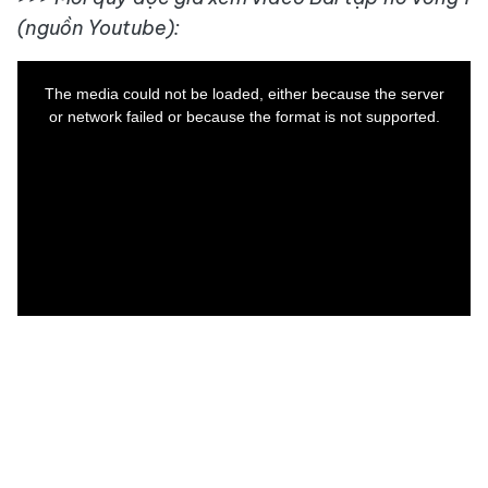
(nguồn Youtube):
This
is
a
The media could not be loaded, either because the server
modal
window.
or network failed or because the format is not supported.