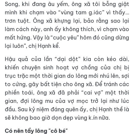
Song, khi đang âu yếm, ông xã tôi bỗng giật
mình khi chạm vào “vùng tam g.iác” vì thấy…
trơn tuột. Ông xã khựng lại, bảo rằng sao lại
làm cách này, anh ấy không thích, vì chạm vào
mất hứng. Vậy là “cuộc yêu” hôm đó cũng dừng
lại luôn”, chị Hạnh kể.
Hậu quả của lần “dại dột” kia còn kéo dài,
khiến chuyện sinh hoạt vợ chồng của chị bị
trục trặc một thời gian do lông mới nhú lên, sợi
to cứng, gây bất tiện cho ông xã. Để tránh các
phiền toái, ông xã đã phải “cai vợ” một thời
gian, đợi lông mu của vợ mọc trở lại như lúc
đầu. Sau kỷ niệm đáng quên ấy, chị Hạnh thề là
sẽ không bao giờ dọn dẹp vùng k.ín nữa.
Có nên tẩy lông "cô bé"