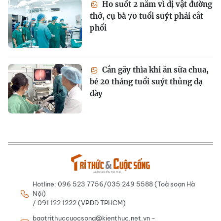
Ho suốt 2 năm vì dị vật đường
thở, cụ bà 70 tuổi suýt phải cắt
phổi
Cắn gãy thìa khi ăn sữa chua,
bé 20 tháng tuổi suýt thủng dạ
dày
Hotline: 096 523 7756/035 249 5588 (Toà soạn Hà
Nội)
/ 091 122 1222 (VPĐD TPHCM)
baotrithuccuocsong@kienthuc.net.vn -