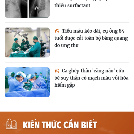
thiếu surfactant
Tiểu máu kéo dài, cụ ông 85
tuổi được cắt toàn bộ bàng quang
do ung thư
Ca ghép thận 'căng não' cứu
bé suy thận có mạch máu vôi hóa
hiếm gặp
KIẾN THỨC CẦN BIẾT