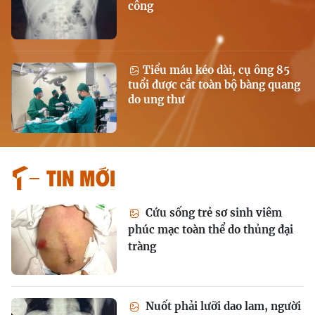
công
Tiểu máu kéo dài, cụ ông 85
tuổi được cắt toàn bộ bàng quang
do ung thư
Tin mới
Cứu sống trẻ sơ sinh viêm
phúc mạc toàn thể do thủng đại
tràng
Nuốt phải lưỡi dao lam, người