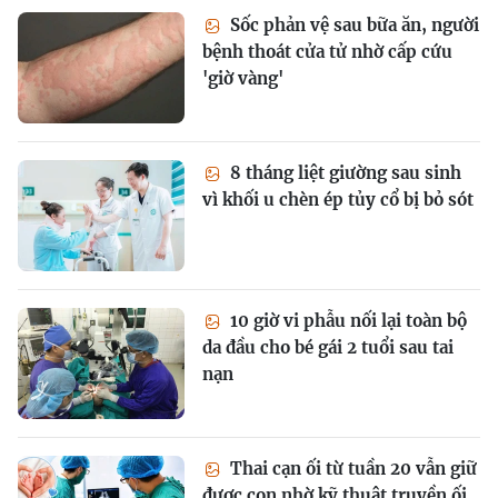
Sốc phản vệ sau bữa ăn, người
bệnh thoát cửa tử nhờ cấp cứu
'giờ vàng'
8 tháng liệt giường sau sinh
vì khối u chèn ép tủy cổ bị bỏ sót
10 giờ vi phẫu nối lại toàn bộ
da đầu cho bé gái 2 tuổi sau tai
nạn
Thai cạn ối từ tuần 20 vẫn giữ
được con nhờ kỹ thuật truyền ối