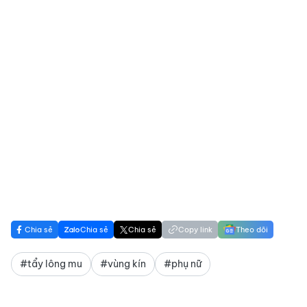
Chia sẻ
Chia sẻ
Chia sẻ
Copy link
Theo dõi
#tẩy lông mu
#vùng kín
#phụ nữ