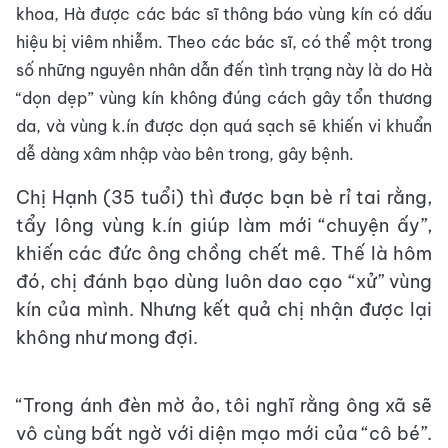
khoa, Hà được các bác sĩ thông báo vùng kín có dấu
hiệu bị viêm nhiễm. Theo các bác sĩ, có thể một trong
số những nguyên nhân dẫn đến tình trạng này là do Hà
“dọn dẹp” vùng kín không đúng cách gây tổn thương
da, và vùng k.ín được dọn quá sạch sẽ khiến vi khuẩn
dễ dàng xâm nhập vào bên trong, gây bệnh.
Chị Hạnh (35 tuổi) thì được bạn bè rỉ tai rằng,
tẩy lông vùng k.ín giúp làm mới “chuyện ấy”,
khiến các đức ông chồng chết mê. Thế là hôm
đó, chị đánh bạo dùng luôn dao cạo “xử” vùng
kín của mình. Nhưng kết quả chị nhận được lại
không như mong đợi.
“Trong ánh đèn mờ ảo, tôi nghĩ rằng ông xã sẽ
vô cùng bất ngờ với diện mạo mới của “cô bé”.