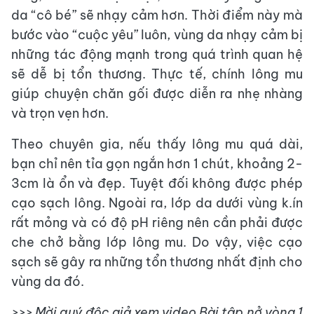
da “cô bé” sẽ nhạy cảm hơn. Thời điểm này mà
bước vào “cuộc yêu” luôn, vùng da nhạy cảm bị
những tác động mạnh trong quá trình quan hệ
sẽ dễ bị tổn thương. Thực tế, chính lông mu
giúp chuyện chăn gối được diễn ra nhẹ nhàng
và trọn vẹn hơn.
Theo chuyên gia, nếu thấy lông mu quá dài,
bạn chỉ nên tỉa gọn ngắn hơn 1 chút, khoảng 2-
3cm là ổn và đẹp. Tuyệt đối không được phép
cạo sạch lông. Ngoài ra, lớp da dưới vùng k.ín
rất mỏng và có độ pH riêng nên cần phải được
che chở bằng lớp lông mu. Do vậy, việc cạo
sạch sẽ gây ra những tổn thương nhất định cho
vùng da đó.
>>> Mời quý độc giả xem video Bài tập nở vòng 1