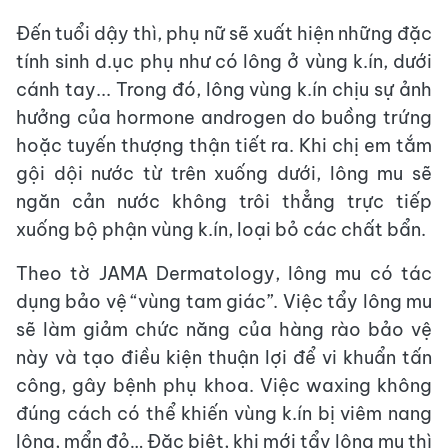
Đến tuổi dậy thì, phụ nữ sẽ xuất hiện những đặc
tính sinh d.ục phụ như có lông ở vùng k.ín, dưới
cánh tay... Trong đó, lông vùng k.ín chịu sự ảnh
hưởng của hormone androgen do buồng trứng
hoặc tuyến thượng thận tiết ra. Khi chị em tắm
gội dội nước từ trên xuống dưới, lông mu sẽ
ngăn cản nước không trôi thẳng trực tiếp
xuống bộ phận vùng k.ín, loại bỏ các chất bẩn.
Theo tờ JAMA Dermatology, lông mu có tác
dụng bảo vệ “vùng tam giác”. Việc tẩy lông mu
sẽ làm giảm chức năng của hàng rào bảo vệ
này và tạo điều kiện thuận lợi để vi khuẩn tấn
công, gây bệnh phụ khoa. Việc waxing không
đúng cách có thể khiến vùng k.ín bị viêm nang
lông, mẩn đỏ… Đặc biệt, khi mới tẩy lông mu thì