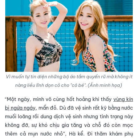
Vì muốn tự tin diện những bộ áo tắm quyến rũ mà không ít
nàng liều lĩnh dọn cỏ cho "cô bé". (Ảnh minh họa)
“Một ngày, mình vô cùng hốt hoảng khi thấy
vùng kín
bị ngứa ngáy,
mẩn đỏ. Dù đã vệ sinh rất kỹ bằng nước
muối loãng rồi dung dịch vệ sinh nhưng tình trạng này
không đỡ, sự khó chịu gia tăng và chỗ đó còn mọc
thêm cả mụn nước nhỏ”, Hà kể. Đi thăm khám phụ