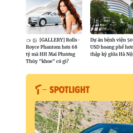
[GALLERY] Rolls-
Dự án bệnh viện 50
Royce Phantom hơn 68
USD hoang phế hơn
tỷ mà HH Mai Phương
thập kỷ giữa Hà Nộ
Thúy "khoe" có gì?
SPOTLIGHT