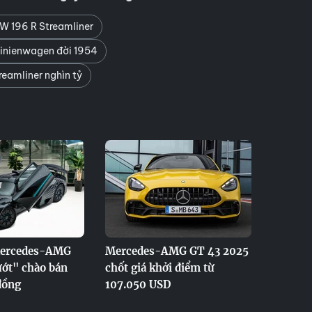
W 196 R Streamliner
inienwagen đời 1954
eamliner nghìn tỷ
Mercedes-AMG
Mercedes-AMG GT 43 2025
ướt" chào bán
chốt giá khởi điểm từ
đồng
107.050 USD