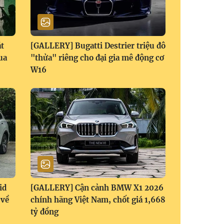
t
[GALLERY] Bugatti Destrier triệu đô
ua
"thửa" riêng cho đại gia mê động cơ
W16
id
[GALLERY] Cận cảnh BMW X1 2026
 về
chính hãng Việt Nam, chốt giá 1,668
tỷ đồng