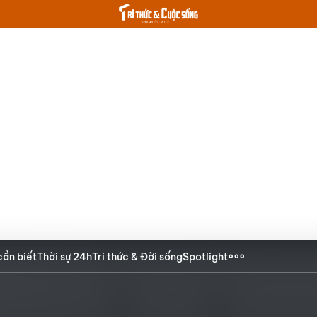
cần biết
Thời sự 24h
Tri thức & Đời sống
Spotlight