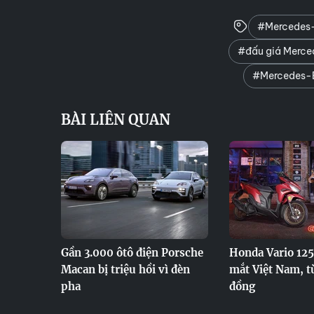
#Mercedes-B
#đấu giá Merce
#Mercedes-B
BÀI LIÊN QUAN
Gần 3.000 ôtô điện Porsche
Honda Vario 125
Macan bị triệu hồi vì đèn
mắt Việt Nam, t
pha
đồng