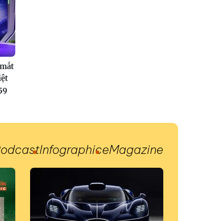
 mắt
iệt
59
odcast
Infographic
eMagazine