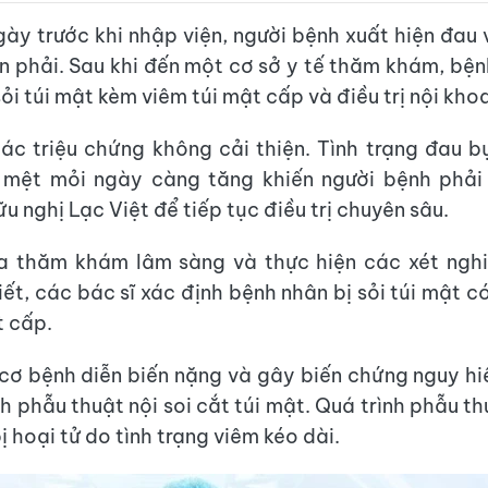
ày trước khi nhập viện, người bệnh xuất hiện đau
ờn phải. Sau khi đến một cơ sở y tế thăm khám, bệ
i túi mật kèm viêm túi mật cấp và điều trị nội kho
các triệu chứng không cải thiện. Tình trạng đau b
 mệt mỏi ngày càng tăng khiến người bệnh phải
u nghị Lạc Việt để tiếp tục điều trị chuyên sâu.
ua thăm khám lâm sàng và thực hiện các xét ngh
iết, các bác sĩ xác định bệnh nhân bị sỏi túi mật c
t cấp.
cơ bệnh diễn biến nặng và gây biến chứng nguy h
nh phẫu thuật nội soi cắt túi mật. Quá trình phẫu t
ị hoại tử do tình trạng viêm kéo dài.