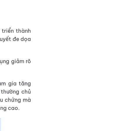
 triển thành
huyết đe dọa
bụng giảm rõ
àm gia tăng
 thường chủ
iệu chứng mà
ăng cao.