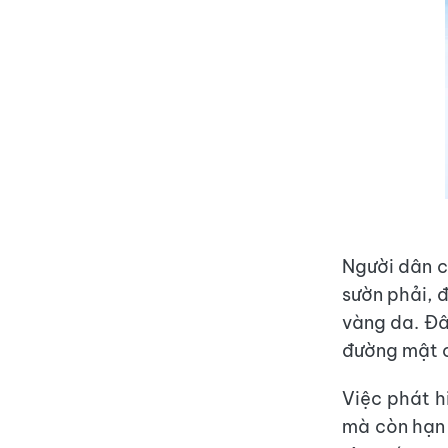
Người dân c
sườn phải, đ
vàng da. Đâ
đường mật 
Việc phát h
mà còn hạn 