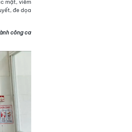
ắc mật, viêm
uyết, đe dọa
hành công ca