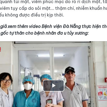
 quanh túi mật, viêm phúc mạc do rò rỉ dịch mật, t
viêm tụy cấp do sỏi mật... thậm chí, nhiễm khuẩn h
u không được điều trị kịp thời.
giả xem thêm video Bệnh viện Đà Nẵng thực hiện t
 gốc tự thân cho bệnh nhân đa u tủy xương:
Play
Video