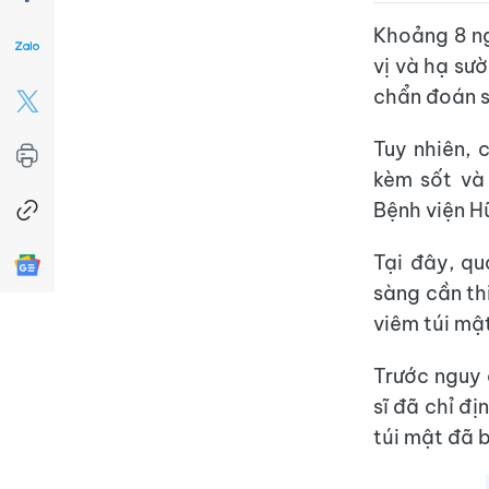
Khoảng 8 ng
vị và hạ sư
chẩn đoán sỏ
Tuy nhiên, 
kèm sốt và
Bệnh viện Hữ
Tại đây, q
sàng cần th
viêm túi mậ
Trước nguy 
sĩ đã chỉ đị
túi mật đã b