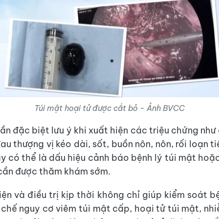
Túi mật hoại tử được cắt bỏ - Ảnh BVCC
ần đặc biệt lưu ý khi xuất hiện các triệu chứng như
au thượng vị kéo dài, sốt, buồn nôn, nôn, rối loạn 
y có thể là dấu hiệu cảnh báo bệnh lý túi mật hoặ
cần được thăm khám sớm.
iện và điều trị kịp thời không chỉ giúp kiểm soát b
chế nguy cơ viêm túi mật cấp, hoại tử túi mật, nhi