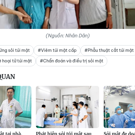
(Nguồn: Nhân Dân)
ứng sỏi túi mật
#Viêm túi mật cấp
#Phẫu thuật cắt túi mật
 hoại tử túi mật
#Chẩn đoán và điều trị sỏi mật
 QUAN
t tại nhà,
Phát hiện sỏi túi mật sau
Sỏi mật đe dọ