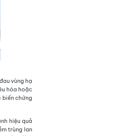
 đau vùng hạ
tiêu hóa hoặc
c biến chứng
ệnh hiệu quả
ễm trùng lan