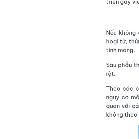
triển gây v
Nếu không đ
hoại tử, th
tính mạng.
Sau phẫu th
rệt.
Theo các c
nguy cơ mắ
quan với cá
không theo 