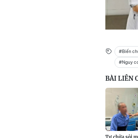
#Biến ch
#Nguy cơ
BÀI LIÊN
Tự chữa sỏi mậ