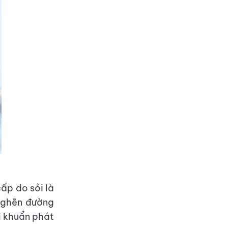
cấp do sỏi là
 nghẽn đường
vi khuẩn phát