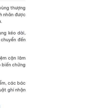
 vùng thượng
nh nhân được
a.
ụng kéo dài,
 chuyển đến
iệm cận lâm
ó biến chứng
iểm, các bác
huật ghi nhận