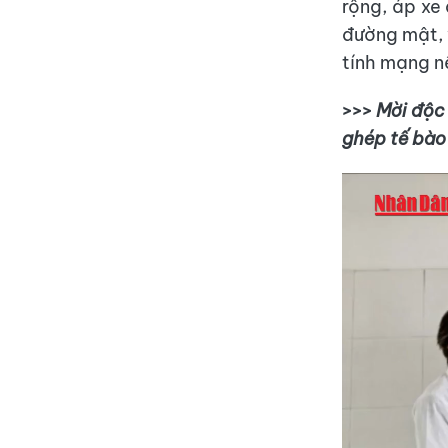
rộng, áp xe
đường mật, 
tính mạng nế
>>>
Mời độc 
ghép tế bào