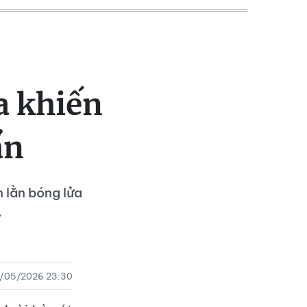
a khiến
ẩn
n lằn bóng lửa
.
8/05/2026 23:30