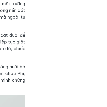
n môi trường
rong nền đất
 mà ngoài tự
.
 cắt đuôi để
iếp tục giật
au đó, chiếc
đồng nuôi bò
m châu Phi,
 minh chứng