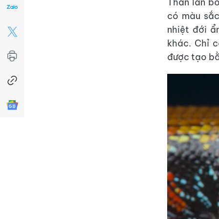
Thằn lằn bó
có màu sắc
nhiệt đới 
khác. Chỉ c
được tạo bằ