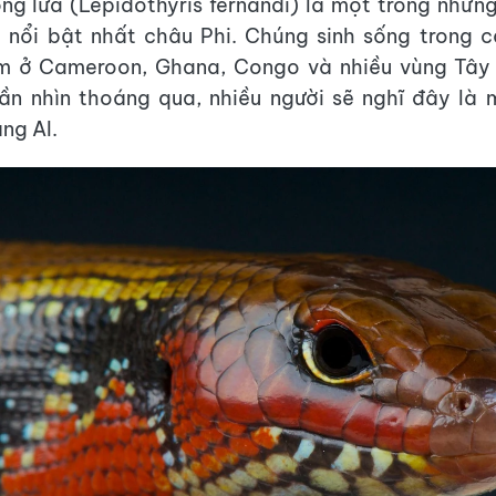
ng lửa (Lepidothyris fernandi) là một trong những
 nổi bật nhất châu Phi. Chúng sinh sống trong c
ẩm ở Cameroon, Ghana, Congo và nhiều vùng Tây 
ần nhìn thoáng qua, nhiều người sẽ nghĩ đây là 
ng AI.