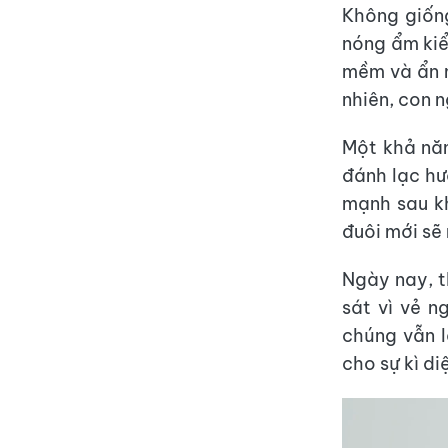
Không giống
nóng ẩm kiể
mềm và ẩn m
nhiên, con 
Một khả năn
đánh lạc hư
mạnh sau kh
đuôi mới sẽ 
Ngày nay, t
sát vì vẻ 
chúng vẫn 
cho sự kì di