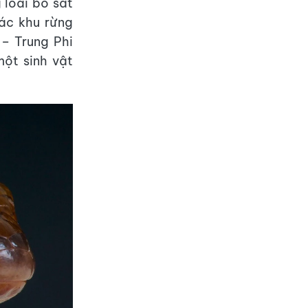
 loài bò sát
ác khu rừng
– Trung Phi
một sinh vật