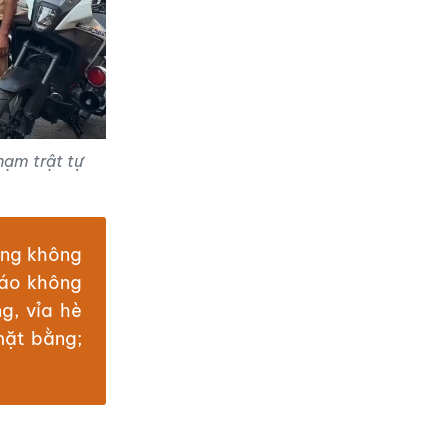
hạm trật tự
ông không
báo không
g, vỉa hè
mặt bằng;