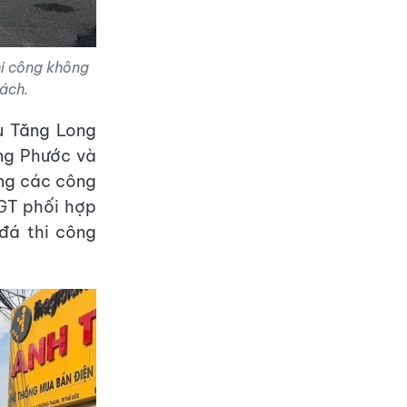
hi công không
ách.
u Tăng Long
ong Phước và
ng các công
SGT phối hợp
đá thi công