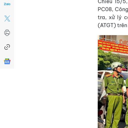
Chiều 15/5
PC08, Công
tra, xử lý
(ATGT) trên