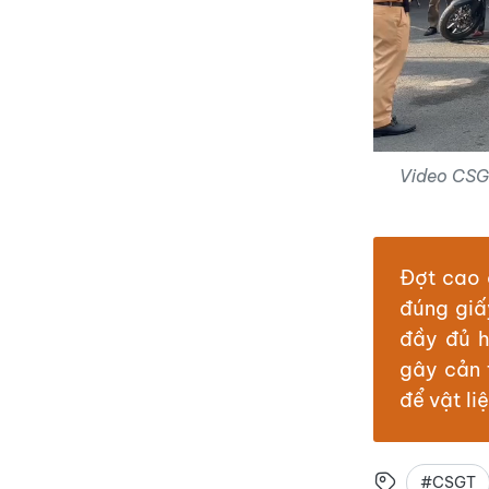
Video CSGT
Đợt cao 
đúng giấ
đầy đủ h
gây cản 
để vật li
#CSGT