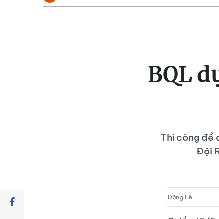
BQL dự
Thi công để 
Đội 
Đăng Lê