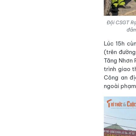
Đội CSGT Rạc
đảm
Lúc 15h cù
(trên đường
Tăng Nhơn 
trình giao 
Công an đị
ngoài phạm 