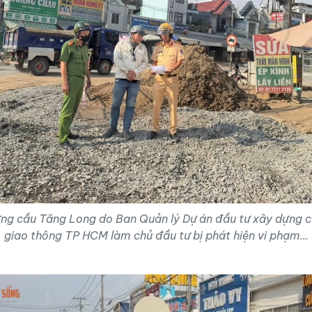
ng cầu Tăng Long do Ban Quản lý Dự án đầu tư xây dựng c
giao thông TP HCM làm chủ đầu tư bị phát hiện vi phạm...