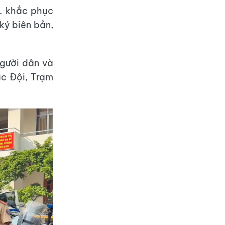
QL khắc phục
ký biên bản,
người dân và
c Đội, Trạm