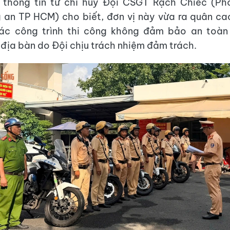
, thông tin từ chỉ huy Đội CSGT Rạch Chiếc (P
 an TP HCM) cho biết, đơn vị này vừa ra quân ca
 các công trình thi công không đảm bảo an toàn
 địa bàn do Đội chịu trách nhiệm đảm trách.