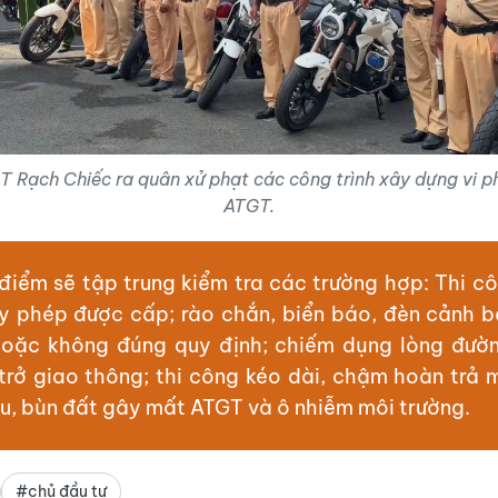
Video
 Rạch Chiếc ra quân xử phạt các công trình xây dựng vi p
ATGT.
điểm sẽ tập trung kiểm tra các trường hợp: Thi c
y phép được cấp; rào chắn, biển báo, đèn cảnh 
oặc không đúng quy định; chiếm dụng lòng đườn
trở giao thông; thi công kéo dài, chậm hoàn trả 
ệu, bùn đất gây mất ATGT và ô nhiễm môi trường.
#chủ đầu tư