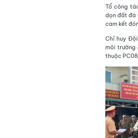
Tổ công tác
dọn đất đá 
cam kết đón
Chỉ huy Đội
môi trường
thuộc PC08 