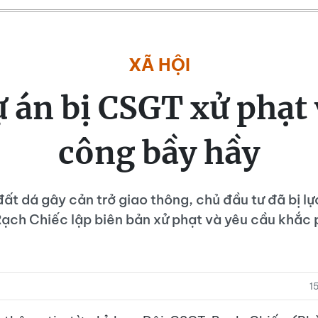
XÃ HỘI
 án bị CSGT xử phạt vì
công bầy hầy
đất dá gây cản trở giao thông, chủ đầu tư đã bị l
Rạch Chiếc lập biên bản xử phạt và yêu cầu khắc 
1