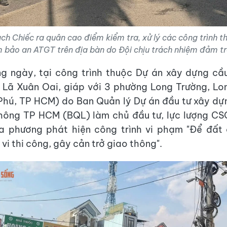
h Chiếc ra quân cao điểm kiểm tra, xử lý các công trình t
 bảo an ATGT trên địa bàn do Đội chịu trách nhiệm đảm tr
ng ngày, tại công trình thuộc Dự án xây dựng cầ
 Lã Xuân Oai, giáp với 3 phường Long Trường, L
Phú, TP HCM) do Ban Quản lý Dự án đầu tư xây dự
thông TP HCM (BQL) làm chủ đầu tư, lực lượng C
a phương phát hiện công trình vi phạm "Để đất 
vi thi công, gây cản trở giao thông".