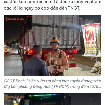
xe đầu kéo container, ô tô đến xe máy vi phạm
các lỗi là nguy cơ cao dẫn đến TNGT.
CSGT Rạch Chiếc tuần tra hàng loạt tuyến đường trên
điạ bàn phường Đông Hoà (TP HCM) trong đêm 15/5...