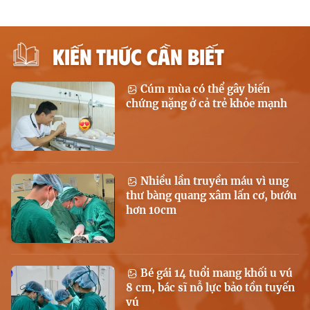
KIẾN THỨC CẦN BIẾT
Cúm mùa có thể gây biến
chứng nặng ở cả trẻ khỏe mạnh
Nhiều lần truyền máu vì ung
thư bàng quang xâm lấn cơ, bướu
hơn 10cm
Bé gái 14 tuổi mang khối u vú
8 cm, bác sĩ nỗ lực bảo tồn tuyến
vú