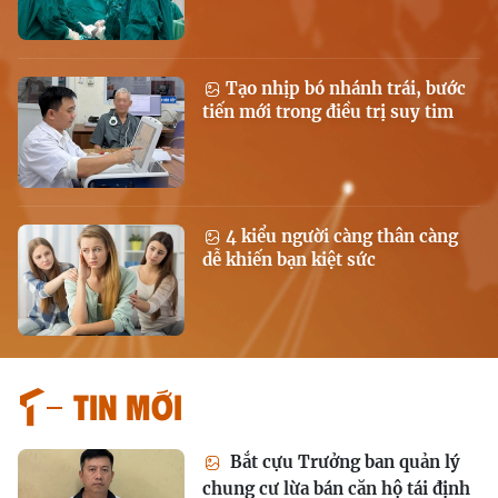
Tạo nhịp bó nhánh trái, bước
tiến mới trong điều trị suy tim
4 kiểu người càng thân càng
dễ khiến bạn kiệt sức
Tin mới
Bắt cựu Trưởng ban quản lý
chung cư lừa bán căn hộ tái định