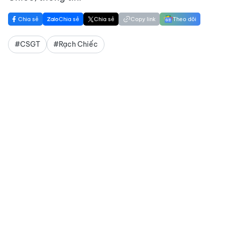
Chia sẻ
Chia sẻ
Chia sẻ
Copy link
Theo dõi
#CSGT
#Rạch Chiếc