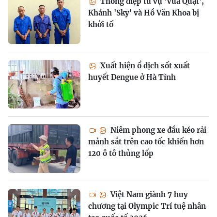
Thông điệp từ vụ 'Vua Quạt',
Khánh 'Sky' và Hồ Văn Khoa bị
khởi tố
Xuất hiện ổ dịch sốt xuất
huyết Dengue ở Hà Tĩnh
Niêm phong xe đầu kéo rải
mảnh sắt trên cao tốc khiến hơn
120 ô tô thủng lốp
Việt Nam giành 7 huy
chương tại Olympic Trí tuệ nhân