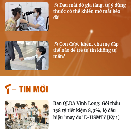
Đau mắt đỏ gia tăng, tự ý dùng
thuốc có thể khiến mờ mắt kéo
dài
Con được khen, cha mẹ đáp
thế nào để trẻ tự tin không tự
mãn?
Tin mới
Ban QLDA Vĩnh Long: Gói thầu
158 tỷ tiết kiệm 8,9%, lộ dấu
hiệu 'may đo' E-HSMT? [Kỳ 1]