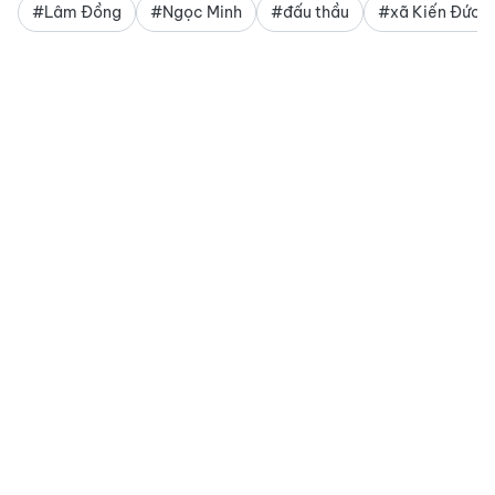
#Lâm Đồng
#Ngọc Minh
#đấu thầu
#xã Kiến Đức