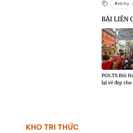
#vũ trụ
BÀI LIÊN
PGS.TS Bùi Ho
lại vẻ đẹp cho 
KHO TRI THỨC