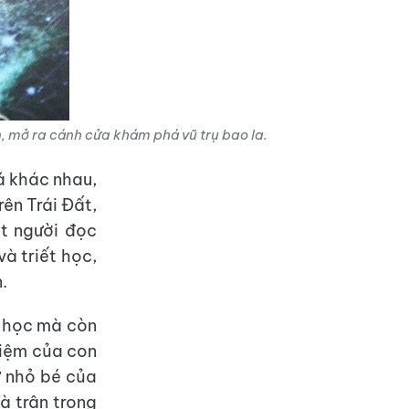
, mở ra cánh cửa khám phá vũ trụ bao la.
á khác nhau,
rên Trái Đất,
ắt người đọc
à triết học,
.
a học mà còn
hiệm của con
ự nhỏ bé của
à trân trọng