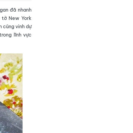
agan đã nhanh
a tờ New York
m cũng vinh dự
trong lĩnh vực