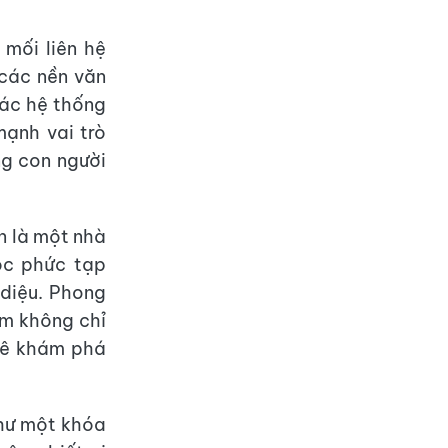
mối liên hệ
 các nền văn
các hệ thống
mạnh vai trò
ng con người
n là một nhà
ọc phức tạp
 diệu. Phong
ẩm không chỉ
mê khám phá
như một khóa