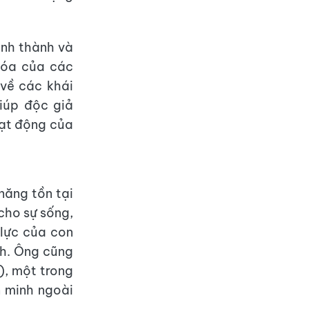
ình thành và
 hóa của các
 về các khái
giúp độc giả
oạt động của
năng tồn tại
 cho sự sống,
lực của con
nh. Ông cũng
e), một trong
n minh ngoài