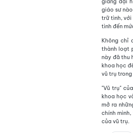
giảng đại 
giáo sư nào
trữ tình, vớ
tình đến mứ
Không chỉ d
thành loạt 
này đã thu 
khoa học đ
vũ trụ trong
"Vũ trụ" củ
khoa học và
mở ra những
chính mình, 
của vũ trụ.