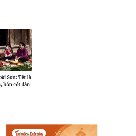
ài Sơn: Tết là
a, hồn cốt dân