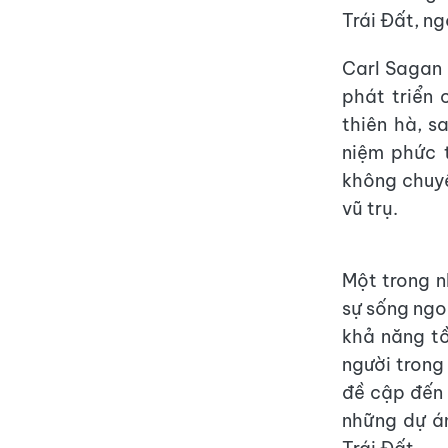
Trái Đất, n
Carl Sagan 
phát triển 
thiên hà, s
niệm phức t
không chuyê
vũ trụ.
Một trong n
sự sống ngoà
khả năng t
người trong
đề cập đến d
những dự án