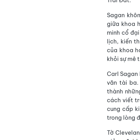
Trái Đất.
Sagan khôn
giữa khoa h
minh cổ đại
lịch, kiến 
của khoa họ
khỏi sự mê t
Carl Sagan 
văn tài ba
thành những
cách viết t
cung cấp k
trong lòng 
Tờ Clevelan