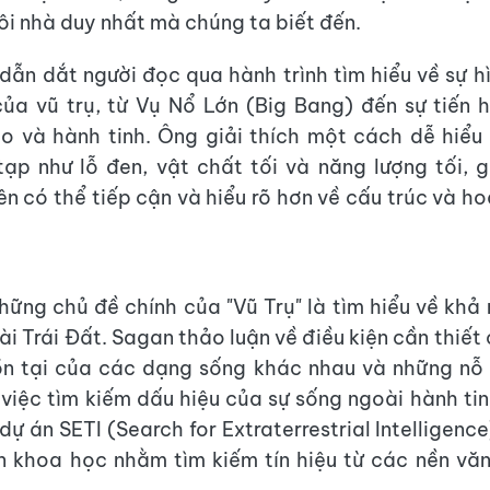
gôi nhà duy nhất mà chúng ta biết đến.
dẫn dắt người đọc qua hành trình tìm hiểu về sự h
của vũ trụ, từ Vụ Nổ Lớn (Big Bang) đến sự tiến
ao và hành tinh. Ông giải thích một cách dễ hiểu
ạp như lỗ đen, vật chất tối và năng lượng tối, 
n có thể tiếp cận và hiểu rõ hơn về cấu trúc và h
hững chủ đề chính của "Vũ Trụ" là tìm hiểu về khả 
i Trái Đất. Sagan thảo luận về điều kiện cần thiết
ồn tại của các dạng sống khác nhau và những nỗ 
 việc tìm kiếm dấu hiệu của sự sống ngoài hành ti
ự án SETI (Search for Extraterrestrial Intelligenc
 khoa học nhằm tìm kiếm tín hiệu từ các nền vă