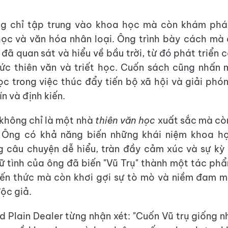
g chỉ tập trung vào khoa học mà còn khám phá 
ọc và văn hóa nhân loại. Ông trình bày cách mà
 đã quan sát và hiểu về bầu trời, từ đó phát triển 
thức thiên văn và triết học. Cuốn sách cũng nhấn 
c trong việc thúc đẩy tiến bộ xã hội và giải phó
ín và định kiến.
không chỉ là một nhà
thiên văn học
xuất sắc mà cò
. Ông có khả năng biến những khái niệm khoa h
 câu chuyện dễ hiểu, tràn đầy cảm xúc và sự kỳ
rữ tình của ông đã biến "Vũ Trụ" thành một tác ph
iến thức mà còn khơi gợi sự tò mò và niềm đam 
độc giả.
d Plain Dealer từng nhận xét: "Cuốn Vũ trụ giống 