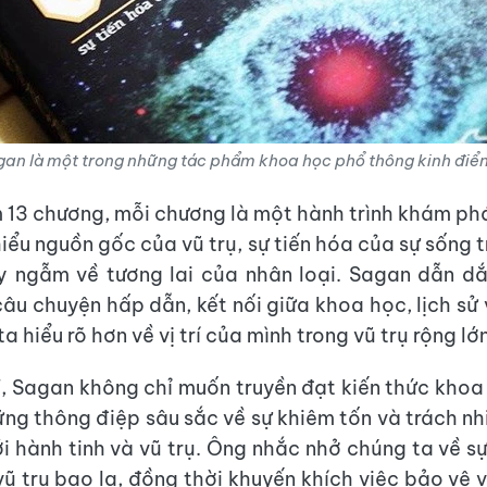
agan là một trong những tác phẩm khoa học phổ thông kinh điển
m 13 chương, mỗi chương là một hành trình khám ph
hiểu nguồn gốc của vũ trụ, sự tiến hóa của sự sống t
y ngẫm về tương lai của nhân loại. Sagan dẫn d
âu chuyện hấp dẫn, kết nối giữa khoa học, lịch sử v
a hiểu rõ hơn về vị trí của mình trong vũ trụ rộng lớn
", Sagan không chỉ muốn truyền đạt kiến thức kho
ng thông điệp sâu sắc về sự khiêm tốn và trách n
ới hành tinh và vũ trụ. Ông nhắc nhở chúng ta về s
vũ trụ bao la, đồng thời khuyến khích việc bảo vệ v