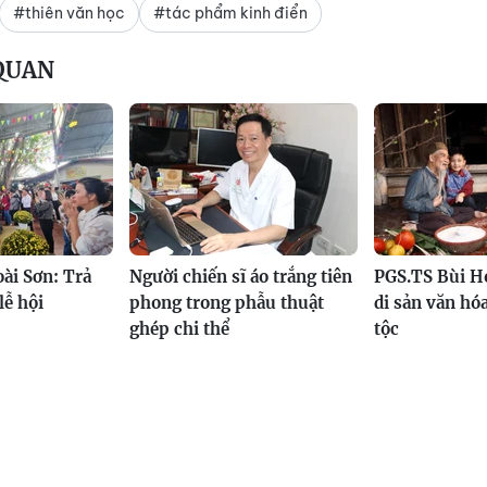
#thiên văn học
#tác phẩm kinh điển
 QUAN
ài Sơn: Trả
Người chiến sĩ áo trắng tiên
PGS.TS Bùi Ho
lễ hội
phong trong phẫu thuật
di sản văn hó
ghép chi thể
tộc