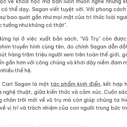
học về khoa học mà bạn luôn muốn nghe nhưng kh
 có thể dạy. Sagan viết tuyệt vời. Với phong các
i sự bao quát gần như mọi mặt của tri thức loài ngườ
c tưởng như không có thật".
ừng lại ở việc xuất bản sách, "Vũ Trụ" còn đượ
phim truyền hình cùng tên, do chính Sagan dẫn dắ
hút hàng trăm triệu người xem trên toàn thế giới, 
ến gần hơn với công chúng và khơi dậy niềm đam 
 nhiều thế hệ.
a Carl Sagan là một
tác phẩm kinh điển
, kết hợp 
 nghệ thuật, giữa kiến thức và cảm xúc. Cuốn sá
 chân trời mới về vũ trụ mà còn giúp chúng ta hi
về vị trí và trách nhiệm của con người trong bức t