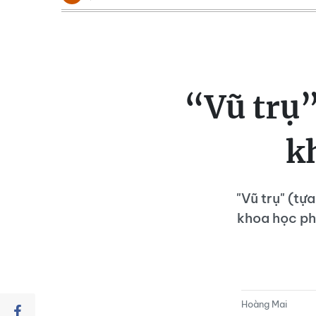
“Vũ trụ”
k
"Vũ trụ" (t
khoa học ph
Hoàng Mai