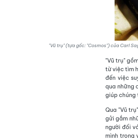
"Vũ trụ" (tựa gốc: "Cosmos") của Carl S
"Vũ trụ" gồ
từ việc tìm 
đến việc su
qua những c
giúp chúng t
Qua "Vũ trụ
gửi gắm nhữ
người đối v
mình trong 