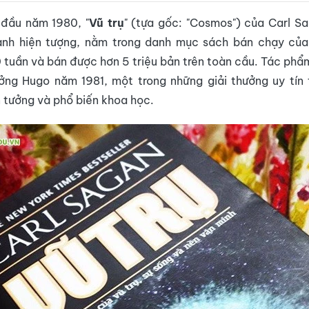
 đầu năm 1980, "
Vũ trụ
" (tựa gốc: "Cosmos") của Carl S
ành hiện tượng, nằm trong danh mục sách bán chạy củ
 tuần và bán được hơn 5 triệu bản trên toàn cầu. Tác phẩ
ởng Hugo năm 1981, một trong những giải thưởng uy tín 
 tưởng và phổ biến khoa học.