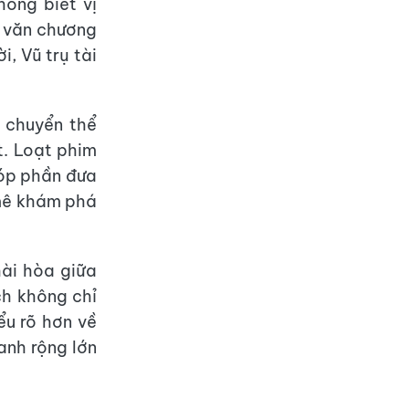
ông biết vị
h văn chương
i, Vũ trụ tài
c chuyển thể
t. Loạt phim
góp phần đưa
mê khám phá
hài hòa giữa
ch không chỉ
ểu rõ hơn về
ranh rộng lớn