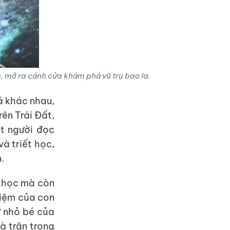
, mở ra cánh cửa khám phá vũ trụ bao la.
á khác nhau,
rên Trái Đất,
ắt người đọc
à triết học,
.
a học mà còn
hiệm của con
ự nhỏ bé của
à trân trọng