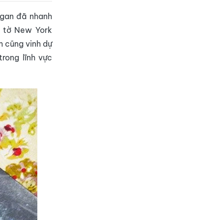
agan đã nhanh
a tờ New York
m cũng vinh dự
trong lĩnh vực