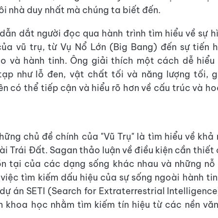
gôi nhà duy nhất mà chúng ta biết đến.
dẫn dắt người đọc qua hành trình tìm hiểu về sự h
của vũ trụ, từ Vụ Nổ Lớn (Big Bang) đến sự tiến
ao và hành tinh. Ông giải thích một cách dễ hiểu
ạp như lỗ đen, vật chất tối và năng lượng tối, 
n có thể tiếp cận và hiểu rõ hơn về cấu trúc và h
hững chủ đề chính của "Vũ Trụ" là tìm hiểu về khả 
i Trái Đất. Sagan thảo luận về điều kiện cần thiết
ồn tại của các dạng sống khác nhau và những nỗ 
 việc tìm kiếm dấu hiệu của sự sống ngoài hành ti
ự án SETI (Search for Extraterrestrial Intelligenc
 khoa học nhằm tìm kiếm tín hiệu từ các nền vă