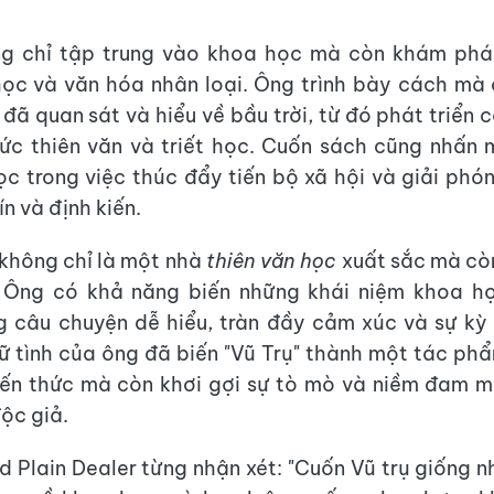
g chỉ tập trung vào khoa học mà còn khám phá 
ọc và văn hóa nhân loại. Ông trình bày cách mà
 đã quan sát và hiểu về bầu trời, từ đó phát triển 
thức thiên văn và triết học. Cuốn sách cũng nhấn 
c trong việc thúc đẩy tiến bộ xã hội và giải phó
ín và định kiến.
không chỉ là một nhà
thiên văn học
xuất sắc mà cò
. Ông có khả năng biến những khái niệm khoa h
 câu chuyện dễ hiểu, tràn đầy cảm xúc và sự kỳ
rữ tình của ông đã biến "Vũ Trụ" thành một tác ph
iến thức mà còn khơi gợi sự tò mò và niềm đam 
độc giả.
d Plain Dealer từng nhận xét: "Cuốn Vũ trụ giống 