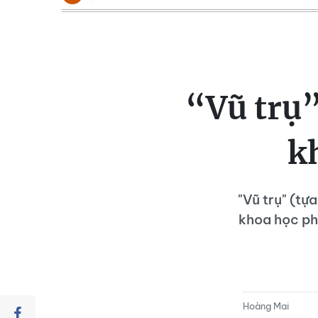
“Vũ trụ”
k
"Vũ trụ" (t
khoa học ph
Hoàng Mai