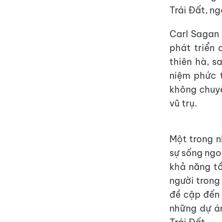
Trái Đất, n
Carl Sagan 
phát triển 
thiên hà, s
niệm phức t
không chuyê
vũ trụ.
Một trong n
sự sống ngoà
khả năng t
người trong
đề cập đến d
những dự án