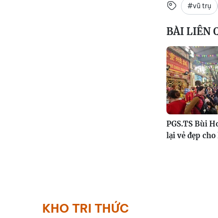
#vũ trụ
BÀI LIÊN
PGS.TS Bùi Ho
lại vẻ đẹp cho 
KHO TRI THỨC