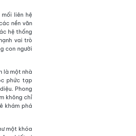
mối liên hệ
 các nền văn
các hệ thống
mạnh vai trò
ng con người
n là một nhà
ọc phức tạp
 diệu. Phong
ẩm không chỉ
mê khám phá
như một khóa