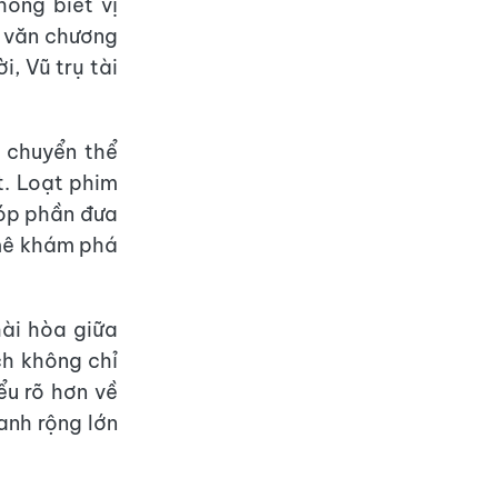
ông biết vị
h văn chương
i, Vũ trụ tài
c chuyển thể
t. Loạt phim
góp phần đưa
mê khám phá
hài hòa giữa
ch không chỉ
ểu rõ hơn về
ranh rộng lớn