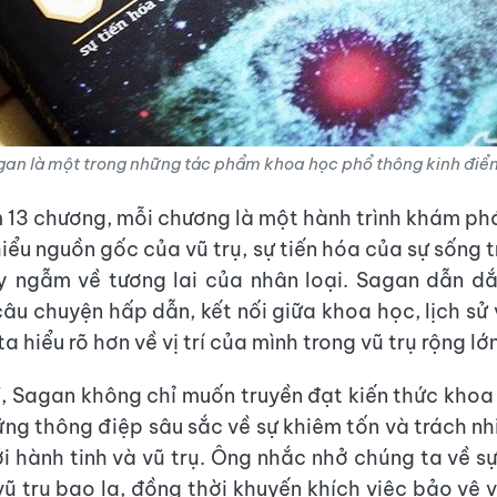
agan là một trong những tác phẩm khoa học phổ thông kinh điển
m 13 chương, mỗi chương là một hành trình khám ph
hiểu nguồn gốc của vũ trụ, sự tiến hóa của sự sống t
y ngẫm về tương lai của nhân loại. Sagan dẫn d
âu chuyện hấp dẫn, kết nối giữa khoa học, lịch sử v
a hiểu rõ hơn về vị trí của mình trong vũ trụ rộng lớn
", Sagan không chỉ muốn truyền đạt kiến thức kho
ng thông điệp sâu sắc về sự khiêm tốn và trách n
ới hành tinh và vũ trụ. Ông nhắc nhở chúng ta về s
vũ trụ bao la, đồng thời khuyến khích việc bảo vệ v