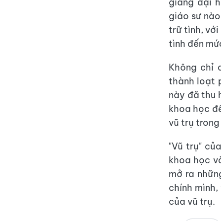
giảng đại 
giáo sư nào
trữ tình, vớ
tình đến mứ
Không chỉ d
thành loạt 
này đã thu 
khoa học đ
vũ trụ trong
"Vũ trụ" củ
khoa học và
mở ra những
chính mình, 
của vũ trụ.