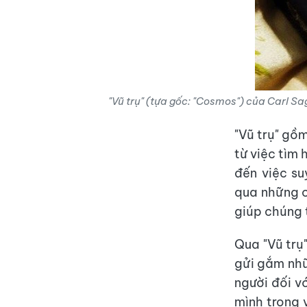
"Vũ trụ" (tựa gốc: "Cosmos") của Carl S
"Vũ trụ" gồ
từ việc tìm 
đến việc su
qua những c
giúp chúng t
Qua "Vũ trụ
gửi gắm nhữ
người đối v
mình trong 