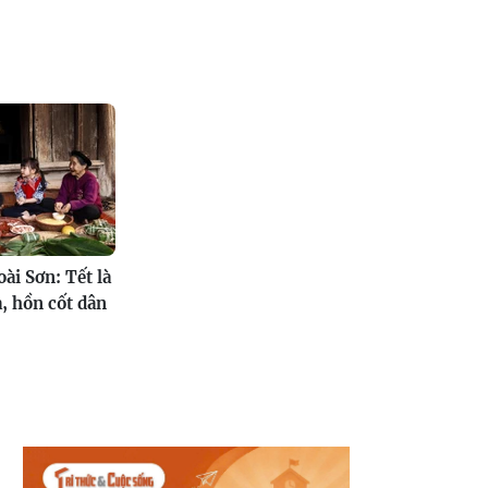
ài Sơn: Tết là
a, hồn cốt dân