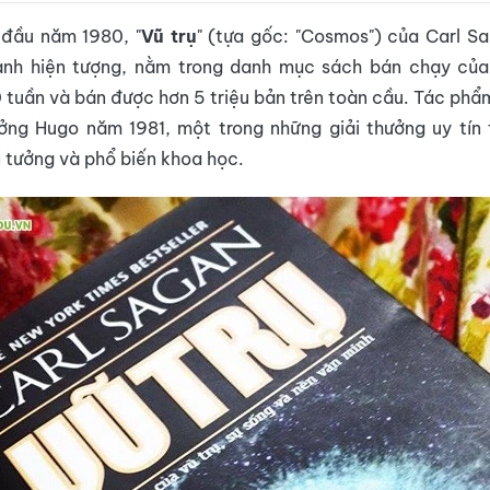
 đầu năm 1980, "
Vũ trụ
" (tựa gốc: "Cosmos") của Carl S
ành hiện tượng, nằm trong danh mục sách bán chạy củ
 tuần và bán được hơn 5 triệu bản trên toàn cầu. Tác phẩ
ởng Hugo năm 1981, một trong những giải thưởng uy tín 
 tưởng và phổ biến khoa học.