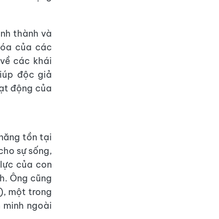
ình thành và
 hóa của các
 về các khái
giúp độc giả
oạt động của
năng tồn tại
 cho sự sống,
lực của con
nh. Ông cũng
e), một trong
n minh ngoài