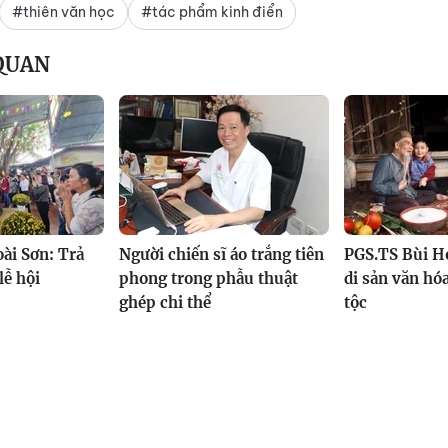
#thiên văn học
#tác phẩm kinh điển
 QUAN
ài Sơn: Trả
Người chiến sĩ áo trắng tiên
PGS.TS Bùi Ho
lễ hội
phong trong phẫu thuật
di sản văn hó
ghép chi thể
tộc