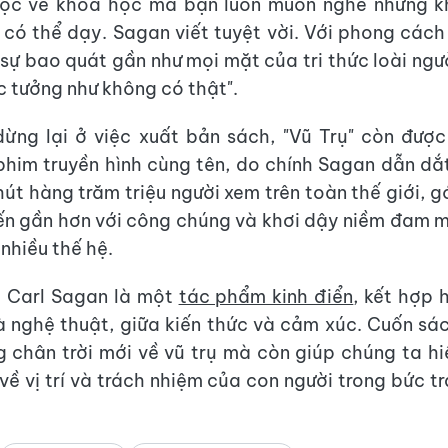
học về khoa học mà bạn luôn muốn nghe nhưng kh
 có thể dạy. Sagan viết tuyệt vời. Với phong các
i sự bao quát gần như mọi mặt của tri thức loài ngườ
c tưởng như không có thật".
ừng lại ở việc xuất bản sách, "Vũ Trụ" còn đượ
phim truyền hình cùng tên, do chính Sagan dẫn dắ
hút hàng trăm triệu người xem trên toàn thế giới, 
ến gần hơn với công chúng và khơi dậy niềm đam 
 nhiều thế hệ.
a Carl Sagan là một
tác phẩm kinh điển
, kết hợp 
 nghệ thuật, giữa kiến thức và cảm xúc. Cuốn sá
 chân trời mới về vũ trụ mà còn giúp chúng ta hi
về vị trí và trách nhiệm của con người trong bức t