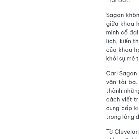
Trái Đất.
Sagan khôn
giữa khoa h
minh cổ đại
lịch, kiến 
của khoa họ
khỏi sự mê t
Carl Sagan 
văn tài ba
thành những
cách viết t
cung cấp k
trong lòng 
Tờ Clevelan