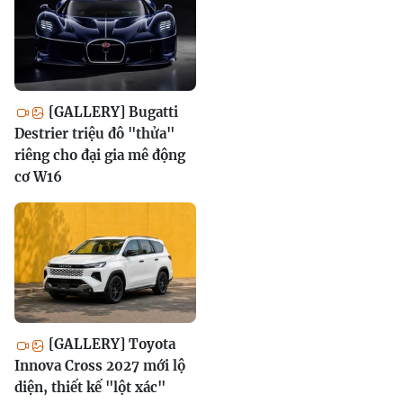
[GALLERY] Bugatti
Destrier triệu đô "thửa"
riêng cho đại gia mê động
cơ W16
[GALLERY] Toyota
Innova Cross 2027 mới lộ
diện, thiết kế "lột xác"