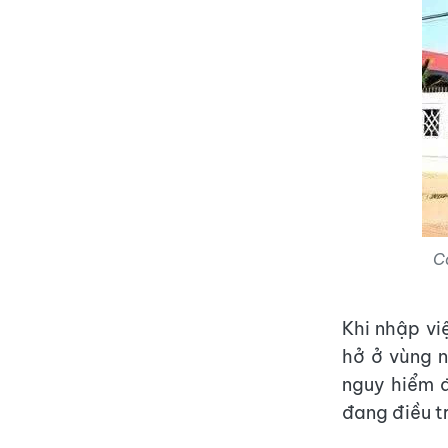
C
Khi nhập vi
hở ở vùng 
nguy hiểm đ
đang điều tr