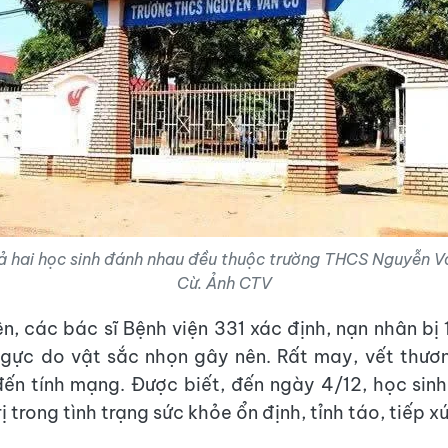
ả hai học sinh đánh nhau đều thuộc trường THCS Nguyễn V
Cừ. Ảnh CTV
ện, các bác sĩ Bệnh viện 331 xác định, nạn nhân bị 
ngực do vật sắc nhọn gây nên. Rất may, vết thươ
ến tính mạng. Được biết, đến ngày 4/12, học sin
ị trong tình trạng sức khỏe ổn định, tỉnh táo, tiếp xú