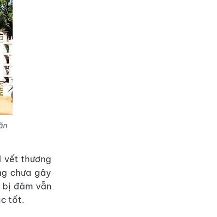
ăn
1 vết thương
ng chưa gây
h bị đâm vẫn
c tốt.