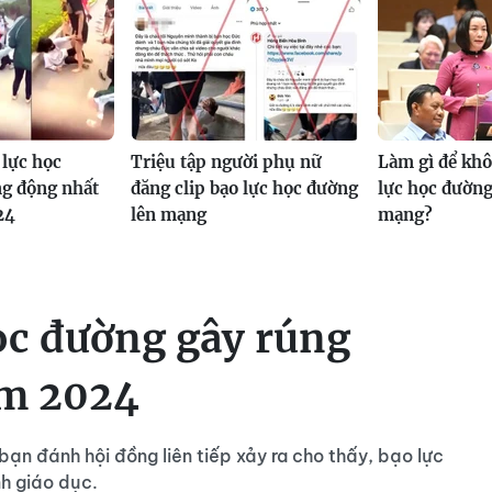
lực học
Triệu tập người phụ nữ
Làm gì để kh
ng động nhất
đăng clip bạo lực học đường
lực học đường,
24
lên mạng
mạng?
ọc đường gây rúng
ăm 2024
ạn đánh hội đồng liên tiếp xảy ra cho thấy, bạo lực
nh giáo dục.