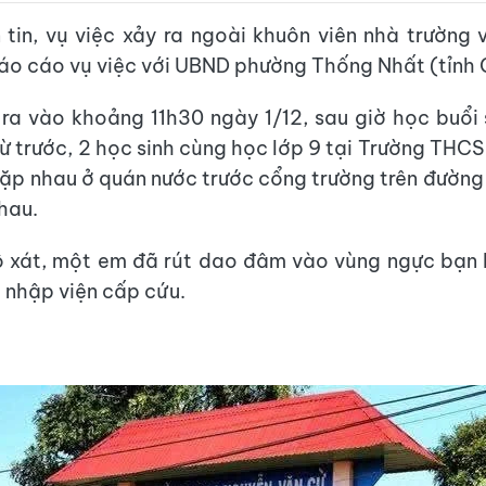
tin, vụ việc xảy ra ngoài khuôn viên nhà trường
áo cáo vụ việc với UBND phường Thống Nhất (tỉnh G
 ra vào khoảng 11h30 ngày 1/12, sau giờ học buổi
ừ trước, 2 học sinh cùng học lớp 9 tại Trường THC
ặp nhau ở quán nước trước cổng trường trên đườn
hau.
ô xát, một em đã rút dao đâm vào vùng ngực bạn 
 nhập viện cấp cứu.