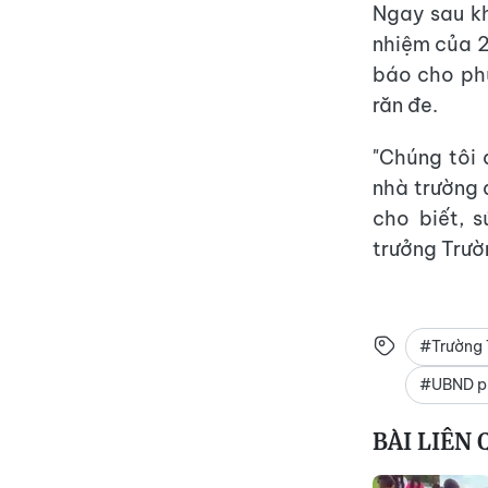
Ngay sau kh
nhiệm của 2
báo cho phụ
răn đe.
"Chúng tôi 
nhà trường 
cho biết, 
trưởng Trườ
#Trường
#UBND p
BÀI LIÊN