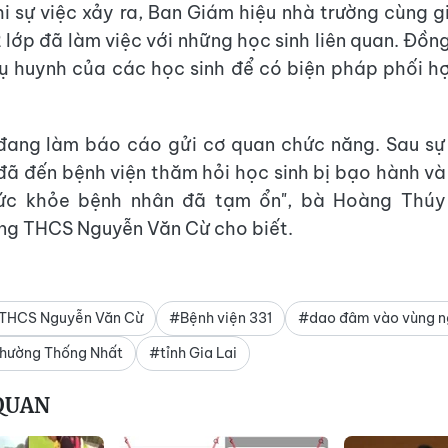
i sự việc xảy ra, Ban Giám hiệu nhà trường cùng g
 lớp đã làm việc với những học sinh liên quan. Đồng
 huynh của các học sinh để có biện pháp phối h
đang làm báo cáo gửi cơ quan chức năng. Sau sự 
đã đến bệnh viện thăm hỏi học sinh bị bạo hành và
sức khỏe bệnh nhân đã tạm ổn", bà Hoàng Thúy
ng THCS Nguyễn Văn Cừ cho biết.
 THCS Nguyễn Văn Cừ
#Bệnh viện 331
#dao đâm vào vùng 
hường Thống Nhất
#tỉnh Gia Lai
 QUAN