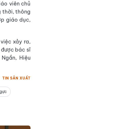
iáo viên chủ
 thời, thông
ợp giáo dục,
việc xảy ra,
 được bác sĩ
 Ngần, Hiệu
TIN SẢN XUẤT
ngực