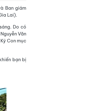
 và Ban giám
ia Lai).
 sáng. Do có
S Nguyễn Văn
g Ký Con mục
khiến bạn bị