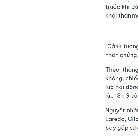
trước khi d
khỏi thân m
"Cảnh tượng
nhân chứng, 
Theo thông
không, chiế
lực hai độn
lúc 18h19 v
Nguyên nhân
Laredo, Gil
bay gặp sự 