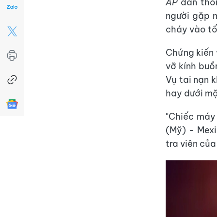
AP
dẫn thô
người gặp n
cháy vào tố
Chứng kiến 
vỡ kính buồ
Vụ tai nạn 
hay dưới mặ
"Chiếc máy 
(Mỹ) - Mexi
tra viên của