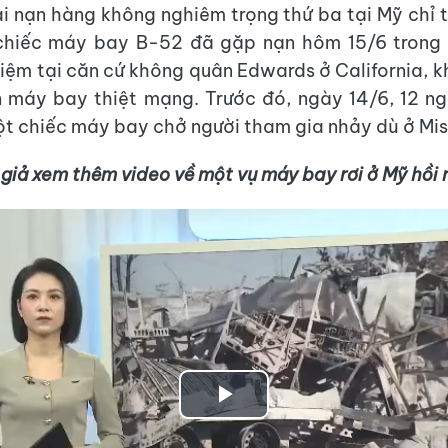
ai nạn hàng không nghiêm trọng thứ ba tại Mỹ chỉ 
chiếc máy bay B-52 đã gặp nạn hôm 15/6 trong
iệm tại căn cứ không quân Edwards ở California, k
n máy bay thiệt mạng. Trước đó, ngày 14/6, 12 ng
t chiếc máy bay chở người tham gia nhảy dù ở Misso
 giả xem thêm video về một vụ máy bay rơi ở Mỹ hồ
Play