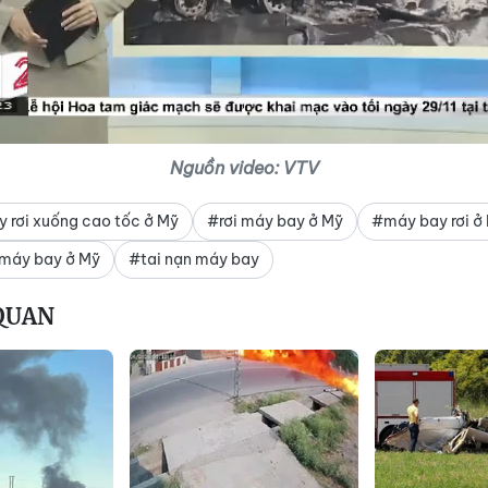
Video
Nguồn video: VTV
 rơi xuống cao tốc ở Mỹ
#rơi máy bay ở Mỹ
#máy bay rơi ở
 máy bay ở Mỹ
#tai nạn máy bay
 QUAN