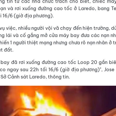
ng tin từ các nhà chức trách cho biết, chiếc má
ạn và rơi xuống đường cao tốc ở Laredo, bang Te
i 16/6 (giờ địa phương).
vụ việc, nhiều người vội vã chạy đến hiện trường, 
ng lái và cố gắng mở cửa máy bay đưa các nạn nh
khiến 1 người thiệt mạng nhưng chưa rõ nạn nhân ở 
t đất.
bay đã rơi xuống đường cao tốc Loop 20 gần biê
co ngay sau 22h tối 16/6 (giờ địa phương)", Jose
 Sở Cảnh sát Laredo, thông tin.