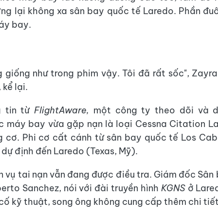
ừng lại không xa sân bay quốc tế Laredo. Phần đuôi
áy bay.
 giống như trong phim vậy. Tôi đã rất sốc", Zayr
kể lại.
 tin từ
FlightAware,
một công ty theo dõi và d
c máy bay vừa gặp nạn là loại Cessna Citation L
g cơ. Phi cơ cất cánh từ sân bay quốc tế Los Ca
à dự định đến Laredo (Texas, Mỹ).
 vụ tai nạn vẫn đang được điều tra. Giám đốc Sân
berto Sanchez, nói với đài truyền hình
KGNS
ở Lare
cố kỹ thuật, song ông không cung cấp thêm chi tiết