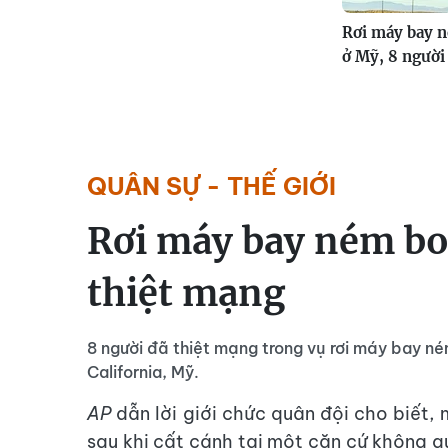
Rơi máy bay 
ở Mỹ, 8 người
QUÂN SỰ - THẾ GIỚI
Rơi máy bay ném bo
thiệt mạng
8 người đã thiệt mạng trong vụ rơi máy bay 
California, Mỹ.
AP
dẫn lời giới chức quân đội cho biế
sau khi cất cánh tại một căn cứ không 