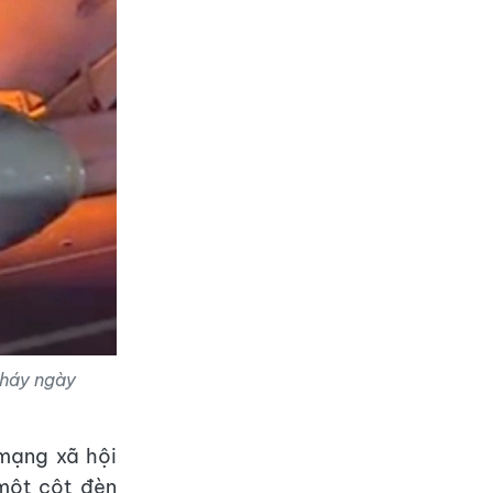
cháy ngày
 mạng xã hội
một cột đèn