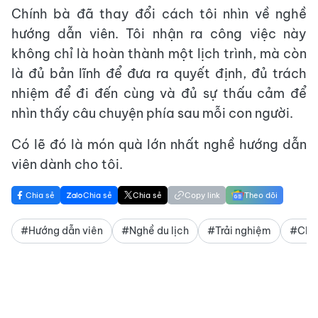
Chính bà đã thay đổi cách tôi nhìn về nghề
hướng dẫn viên. Tôi nhận ra công việc này
không chỉ là hoàn thành một lịch trình, mà còn
là đủ bản lĩnh để đưa ra quyết định, đủ trách
nhiệm để đi đến cùng và đủ sự thấu cảm để
nhìn thấy câu chuyện phía sau mỗi con người.
Có lẽ đó là món quà lớn nhất nghề hướng dẫn
viên dành cho tôi.
Chia sẻ
Chia sẻ
Chia sẻ
Copy link
Theo dõi
#Hướng dẫn viên
#Nghề du lịch
#Trải nghiệm
#Chữ