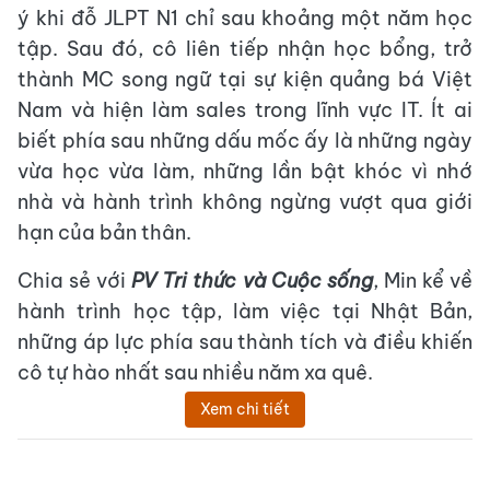
ý khi đỗ JLPT N1 chỉ sau khoảng một năm học
tập. Sau đó, cô liên tiếp nhận học bổng, trở
thành MC song ngữ tại sự kiện quảng bá Việt
Nam và hiện làm sales trong lĩnh vực IT. Ít ai
biết phía sau những dấu mốc ấy là những ngày
vừa học vừa làm, những lần bật khóc vì nhớ
nhà và hành trình không ngừng vượt qua giới
hạn của bản thân.
Chia sẻ với
PV Tri thức và Cuộc sống
, Min kể về
hành trình học tập, làm việc tại Nhật Bản,
những áp lực phía sau thành tích và điều khiến
cô tự hào nhất sau nhiều năm xa quê.
Xem chi tiết