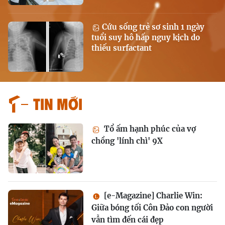
Cứu sống trẻ sơ sinh 1 ngày
tuổi suy hô hấp nguy kịch do
thiếu surfactant
Tin mới
Tổ ấm hạnh phúc của vợ
chồng 'lính chì' 9X
[e-Magazine] Charlie Win:
Giữa bóng tối Côn Đảo con người
vẫn tìm đến cái đẹp