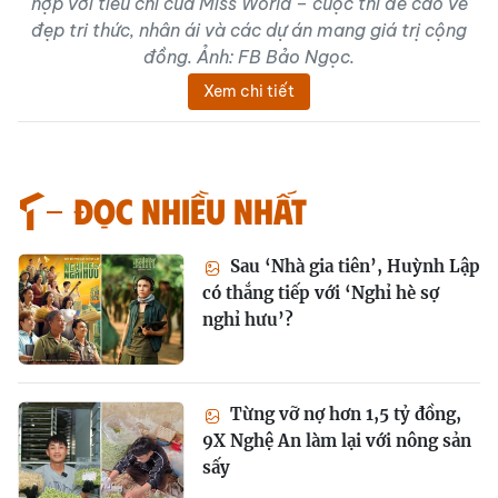
hợp với tiêu chí của Miss World – cuộc thi đề cao vẻ
đẹp tri thức, nhân ái và các dự án mang giá trị cộng
đồng. Ảnh: FB Bảo Ngọc.
Xem chi tiết
Đọc nhiều nhất
Sau ‘Nhà gia tiên’, Huỳnh Lập
có thắng tiếp với ‘Nghỉ hè sợ
nghỉ hưu’?
Từng vỡ nợ hơn 1,5 tỷ đồng,
9X Nghệ An làm lại với nông sản
sấy