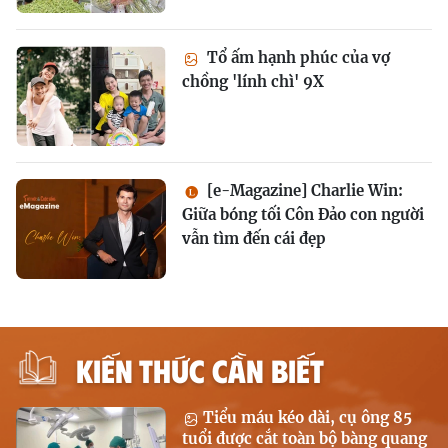
Tổ ấm hạnh phúc của vợ
chồng 'lính chì' 9X
[e-Magazine] Charlie Win:
Giữa bóng tối Côn Đảo con người
vẫn tìm đến cái đẹp
KIẾN THỨC CẦN BIẾT
Tiểu máu kéo dài, cụ ông 85
tuổi được cắt toàn bộ bàng quang