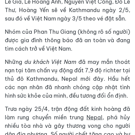
Lê Gia, Lê Hoàng Anh, Nguyễn Việt Công, Đỗ Lê
Thư, Hoàng Yến sẽ về Kathmandu ngày 2/5,
sau đó về Việt Nam ngày 3/5 theo vé đặt sẵn.
Nhóm của Phan Thu Giang (không rõ số người)
được gia đình thông báo đã an toàn và đang
tìm cách trở về Việt Nam.
Những
du khách Việt Nam
đã may mắn thoát
nạn tại tâm chấn vụ động đất 7,9 độ richter tại
thủ đô Kathmandu, Nepal mới đây. Hầu hết
các nạn nhân đã nhanh chóng cập nhật tình
hình sức khỏe của mình, đều tương đối ổn định.
Trưa ngày 25/4, trận động đất kinh hoàng đã
làm rung chuyển miền trung
Nepal
, phá hủy
nhiều tòa nhà và gây thương vong cho người
dân địa phương. Số người chết tăng cao và hư