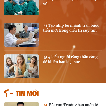
vú
Tạo nhịp bó nhánh trái, bước
tiến mới trong điều trị suy tim
4 kiểu người càng thân càng
dễ khiến bạn kiệt sức
Tin mới
Bắt cựu Trưởng ban quản lý