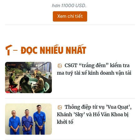
hơn 11000 USD.
Xem chi tiết
Đọc nhiều nhất
CSGT “trắng đêm” kiểm tra
ma tuý tài xế kinh doanh vận tải
Thông điệp từ vụ 'Vua Quạt',
Khánh 'Sky' và Hồ Văn Khoa bị
khởi tố