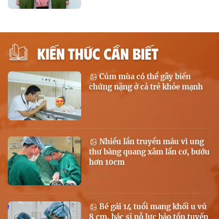
KIẾN THỨC CẦN BIẾT
Cúm mùa có thể gây biến
chứng nặng ở cả trẻ khỏe mạnh
Nhiều lần truyền máu vì ung
thư bàng quang xâm lấn cơ, bướu
hơn 10cm
Bé gái 14 tuổi mang khối u vú
8 cm, bác sĩ nỗ lực bảo tồn tuyến