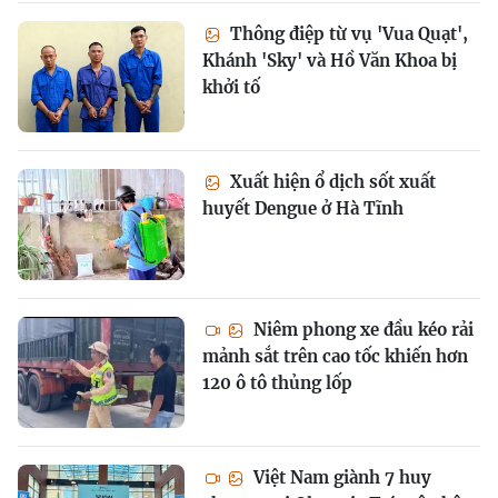
Thông điệp từ vụ 'Vua Quạt',
Khánh 'Sky' và Hồ Văn Khoa bị
khởi tố
Xuất hiện ổ dịch sốt xuất
huyết Dengue ở Hà Tĩnh
Niêm phong xe đầu kéo rải
mảnh sắt trên cao tốc khiến hơn
120 ô tô thủng lốp
Việt Nam giành 7 huy