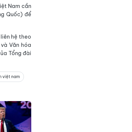
Việt Nam cần
ung Quốc) để
liên hệ theo
 và Văn hóa
của Tổng đài
 việt nam