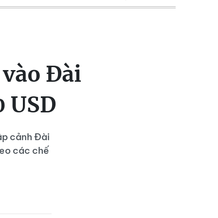
 vào Đài
00 USD
ập cảnh Đài
heo các chế