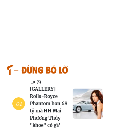
Đừng bỏ lỡ
[GALLERY]
Rolls-Royce
Phantom hơn 68
tỷ mà HH Mai
Phương Thúy
"khoe" có gì?