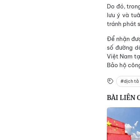
Do đó, tron
lưu ý và tu
tránh phát s
Để nhận đượ
số đường d
Việt Nam tạ
Bảo hộ công
#dịch tả 
BÀI LIÊN