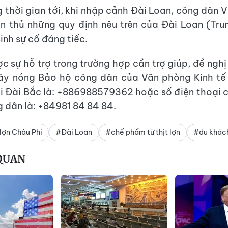
g thời gian tới, khi nhập cảnh Đài Loan, công dân 
ân thủ những quy định nêu trên của Đài Loan (Tr
inh sự cố đáng tiếc.
c sự hỗ trợ trong trường hợp cần trợ giúp, đề nghị 
ây nóng Bảo hộ công dân của Văn phòng Kinh tế
i Đài Bắc là: +886988579362 hoặc số điện thoại 
 dân là: +84981 84 84 84.
lợn Châu Phi
#Đài Loan
#chế phẩm từ thịt lợn
#du khách
 QUAN