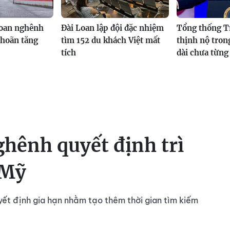
oan nghênh
Đài Loan lập đội đặc nhiệm
Tổng thống T
 hoãn tăng
tìm 152 du khách Việt mất
thịnh nộ tron
tích
dài chưa từng
hênh quyết định trì
 Mỹ
ết định gia hạn nhằm tạo thêm thời gian tìm kiếm