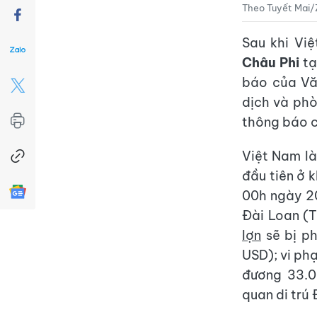
Theo Tuyết Mai/
Sau khi Vi
Châu Phi
tạ
báo của Vă
dịch và ph
thông báo c
Việt Nam là
đầu tiên ở 
00h ngày 20
Đài Loan (T
lợn
sẽ bị ph
USD); vi phạ
đương 33.0
quan di trú