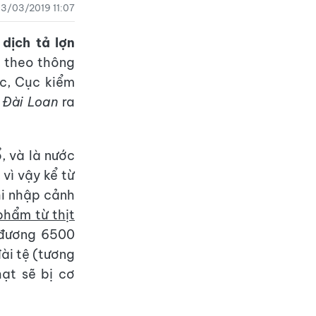
3/03/2019 11:07
ổ
dịch tả lợn
, theo thông
c, Cục kiểm
p
Đài Loan
ra
, và là nước
vì vậy kể từ
hi nhập cảnh
phẩm từ thịt
 đương 6500
đài tệ (tương
ạt sẽ bị cơ