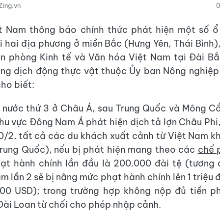
Zing.vn
0
ệt Nam thông báo chính thức phát hiện một số 
i hai địa phương ở miền Bắc (Hưng Yên, Thái Bình)
n phòng Kinh tế và Văn hóa Việt Nam tại Đài Bắ
òng dịch động thực vật thuộc Ủy ban Nông nghiệ
ho biết:
 nước thứ 3 ở Châu Á, sau Trung Quốc và Mông Cổ
khu vực Đông Nam Á phát hiện dịch tả lợn Châu Phi, 
/2, tất cả các du khách xuất cảnh từ Việt Nam k
rung Quốc), nếu bị phát hiện mang theo các
chế 
ạt hành chính lần đầu là 200.000 đài tệ (tương
m lần 2 sẽ bị nâng mức phạt hành chính lên 1 triệu 
00 USD); trong trường hợp không nộp đủ tiền ph
 Đài Loan từ chối cho phép nhập cảnh.