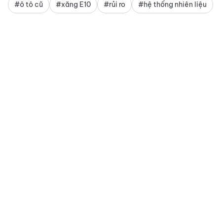
#ô tô cũ
#xăng E10
#rủi ro
#hệ thống nhiên liệu