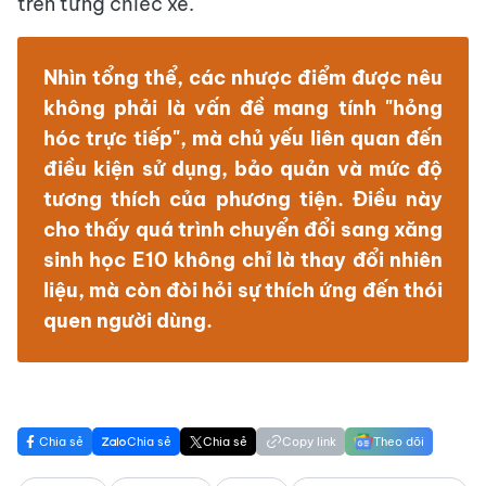
trên từng chiếc xe.
Nhìn tổng thể, các nhược điểm được nêu
không phải là vấn đề mang tính "hỏng
hóc trực tiếp", mà chủ yếu liên quan đến
điều kiện sử dụng, bảo quản và mức độ
tương thích của phương tiện. Điều này
cho thấy quá trình chuyển đổi sang xăng
sinh học E10 không chỉ là thay đổi nhiên
liệu, mà còn đòi hỏi sự thích ứng đến thói
quen người dùng.
Chia sẻ
Chia sẻ
Chia sẻ
Copy link
Theo dõi