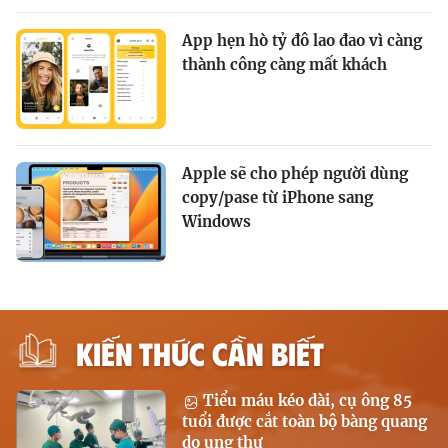
App hẹn hò tỷ đô lao đao vì càng
thành công càng mất khách
Apple sẽ cho phép người dùng
copy/pase từ iPhone sang
Windows
KIẾN THỨC CẦN BIẾT
Tiểu máu kéo dài, cụ ông 85
tuổi được cắt toàn bộ bàng quang
do ung thư