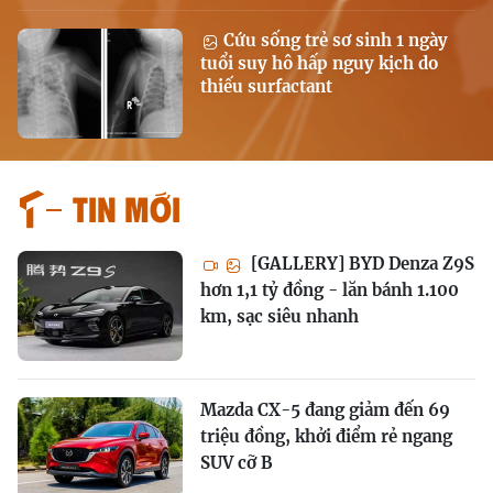
Cứu sống trẻ sơ sinh 1 ngày
tuổi suy hô hấp nguy kịch do
thiếu surfactant
Tin mới
[GALLERY] BYD Denza Z9S
hơn 1,1 tỷ đồng - lăn bánh 1.100
km, sạc siêu nhanh
Mazda CX-5 đang giảm đến 69
triệu đồng, khởi điểm rẻ ngang
SUV cỡ B