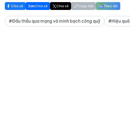
Chia sẻ
Chia sẻ
Chia sẻ
Copy link
Theo dõi
#Đấu thầu qua mạng và minh bạch công quỹ
#Hiệu quả kin