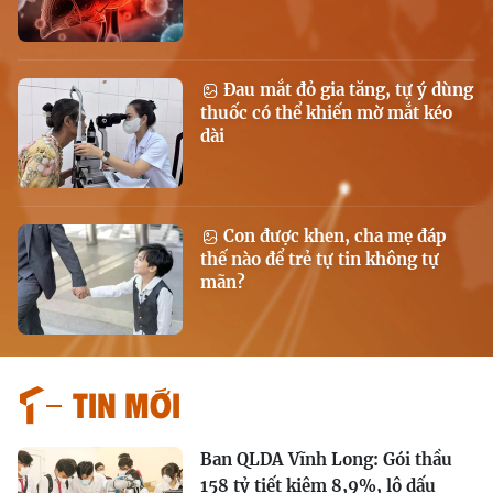
Đau mắt đỏ gia tăng, tự ý dùng
thuốc có thể khiến mờ mắt kéo
dài
Con được khen, cha mẹ đáp
thế nào để trẻ tự tin không tự
mãn?
Tin mới
Ban QLDA Vĩnh Long: Gói thầu
158 tỷ tiết kiệm 8,9%, lộ dấu