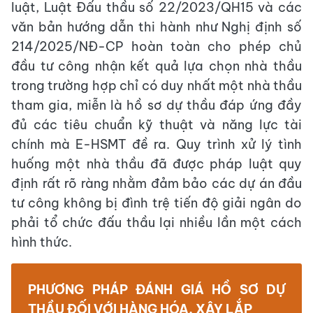
luật, Luật Đấu thầu số 22/2023/QH15 và các
văn bản hướng dẫn thi hành như Nghị định số
214/2025/NĐ-CP hoàn toàn cho phép chủ
đầu tư công nhận kết quả lựa chọn nhà thầu
trong trường hợp chỉ có duy nhất một nhà thầu
tham gia, miễn là hồ sơ dự thầu đáp ứng đầy
đủ các tiêu chuẩn kỹ thuật và năng lực tài
chính mà E-HSMT đề ra. Quy trình xử lý tình
huống một nhà thầu đã được pháp luật quy
định rất rõ ràng nhằm đảm bảo các dự án đầu
tư công không bị đình trệ tiến độ giải ngân do
phải tổ chức đấu thầu lại nhiều lần một cách
hình thức.
PHƯƠNG PHÁP ĐÁNH GIÁ HỒ SƠ DỰ
THẦU ĐỐI VỚI HÀNG HÓA, XÂY LẮP