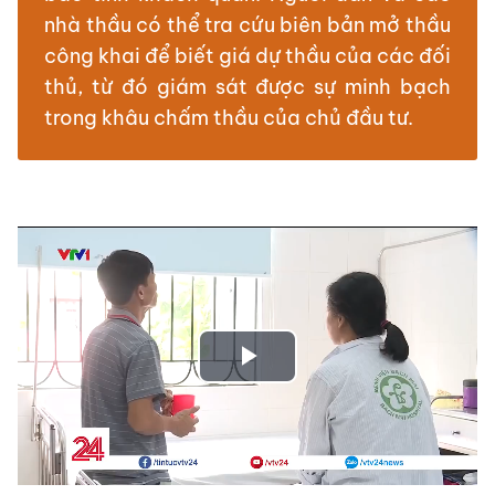
nhà thầu có thể tra cứu biên bản mở thầu
công khai để biết giá dự thầu của các đối
thủ, từ đó giám sát được sự minh bạch
trong khâu chấm thầu của chủ đầu tư.
Play
Video