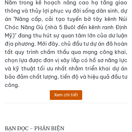
Nằm trong kế hoạch nâng cao hạ tầng giao
thông và thủy lợi phục vụ đời sống dân sinh, dự
án "Nâng cấp, cải tạo tuyến bờ tây kênh Núi
Chóc Năng Gù (nhà 5 Buôl đến kênh ranh Định
Mỹ)" đang thu hút sự quan tâm lớn của dư luận
địa phương. Mới đây, chủ đầu tư dự án đã hoàn
tất quy trình chấm thầu qua mạng công khai,
chọn lựa được đơn vị xây lắp có hồ sơ năng lực
và kỹ thuật tối ưu nhất nhằm triển khai dự án
bảo đảm chất lượng, tiến độ và hiệu quả đầu tư
công.
Xem chi tiết
BẠN ĐỌC - PHẢN BIỆN