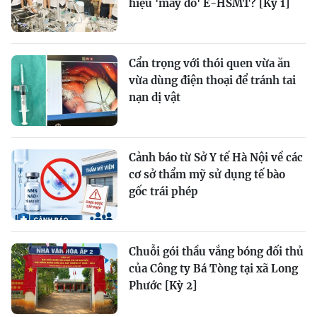
hiệu 'may đo' E-HSMT? [Kỳ 1]
Cẩn trọng với thói quen vừa ăn
vừa dùng điện thoại để tránh tai
nạn dị vật
Cảnh báo từ Sở Y tế Hà Nội về các
cơ sở thẩm mỹ sử dụng tế bào
gốc trái phép
Chuỗi gói thầu vắng bóng đối thủ
của Công ty Bá Tòng tại xã Long
Phước [Kỳ 2]