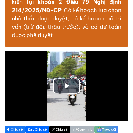
kiện tại
khoản 2 Điều 79 Nghị định
214/2025/NĐ-CP
: Có kế hoạch lựa chọn
nhà thầu được duyệt; có kế hoạch bố trí
vốn (trừ đấu thầu trước); và có dự toán
được phê duyệt
Play
Video
Chia sẻ
Chia sẻ
Chia sẻ
Copy link
Theo dõi