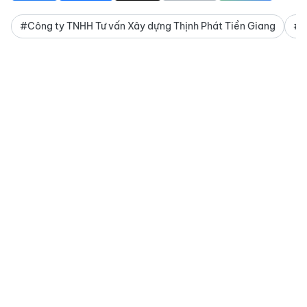
#Công ty TNHH Tư vấn Xây dựng Thịnh Phát Tiền Giang
#P