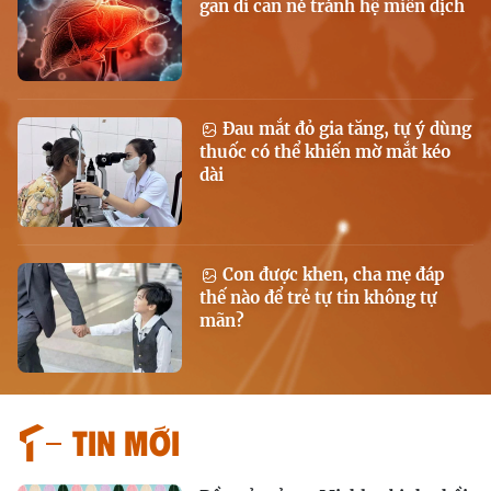
gan di căn né tránh hệ miễn dịch
Đau mắt đỏ gia tăng, tự ý dùng
thuốc có thể khiến mờ mắt kéo
dài
Con được khen, cha mẹ đáp
thế nào để trẻ tự tin không tự
mãn?
Tin mới