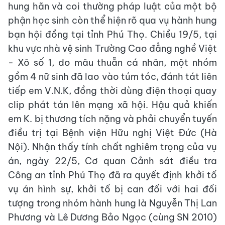
hung hãn và coi thường pháp luật của một bộ
phận học sinh còn thể hiện rõ qua vụ hành hung
bạn hội đồng tại tỉnh Phú Thọ. Chiều 19/5, tại
khu vực nhà vệ sinh Trường Cao đẳng nghề Việt
- Xô số 1, do mâu thuẫn cá nhân, một nhóm
gồm 4 nữ sinh đã lao vào túm tóc, đánh tát liên
tiếp em V.N.K, đồng thời dùng điện thoại quay
clip phát tán lên mạng xã hội. Hậu quả khiến
em K. bị thương tích nặng và phải chuyển tuyến
điều trị tại Bệnh viện Hữu nghị Việt Đức (Hà
Nội). Nhận thấy tính chất nghiêm trọng của vụ
án, ngày 22/5, Cơ quan Cảnh sát điều tra
Công an tỉnh Phú Thọ đã ra quyết định khởi tố
vụ án hình sự, khởi tố bị can đối với hai đối
tượng trong nhóm hành hung là Nguyễn Thị Lan
Phương và Lê Dương Bảo Ngọc (cùng SN 2010)