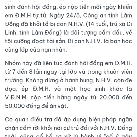
sinh đánh hội đồng, ép nộp tiền mỗi ngày khiến
em Đ.M.H tự tử. Ngày 24/5, Công an tỉnh Lâm
Đồng đã khởi tố bị can N.H.V. (14 tuổi, trú xã Di
Linh, tỉnh Lâm Đồng) là đối tượng cầm đầu, về
tội cưỡng đoạt tài sản. Bị can N.H.V. là bạn học
cùng lớp của nạn nhân.
Nhóm này đã liên tục đánh hội đồng em Đ.M.H.
từ 7 đến 8 lần ngay tại lớp và trong khuôn viên
trường. Không dừng ở hành hung, N.H.V. còn đe
dọa, ép Đ.M.H. và một học sinh khác là
V.Đ.N.M. nộp tiền hằng ngày từ 20.000 đến
50.000 đồng để ăn vặt.
Cơ quan điều tra đã áp dụng biện pháp ngăn
chặn cấm rời khỏi nơi cư trú đối với N.H.V. Đồng
thời, củng cố hồ sơ xử lý hành vi "cố ý gây