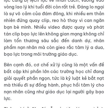
lực cũng bị lệch lạc về nhân cách, vướng vào
vòng lao lý khi tuổi đời còn rất trẻ. Đáng lo ngại
là sự vô cảm của đám đông, khi nhiều em thản
nhiên đứng quay clip, reo hò thay vì can ngăn
bạn bè mình. Nhiều video được quay và phát
tán clip bạo lực lên không gian mạng không chỉ
làm tổn thương sâu sắc đến danh dự, nhân
phẩm nạn nhân mà còn gieo rắc tâm lý a dua,
bạo lực trong môi trường giáo dục.
Bên cạnh đó, cơ chế xử lý cũng là một vấn đề
bất cập khi phần lớn các trường học chỉ đang
giải quyết phần ngọn, tức là kỷ luật kẻ bắt nạt
mà thiếu đi sự đồng hành, phục hồi tâm lý cho
nạn nhân cũng như giáo dục lại người gây bạo
lực.