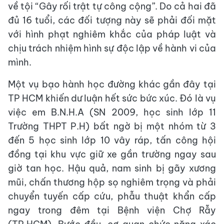
về tội “Gây rối trật tự công cộng”. Do cả hai đã
đủ 16 tuổi, các đối tượng này sẽ phải đối mặt
với hình phạt nghiêm khắc của pháp luật và
chịu trách nhiệm hình sự độc lập về hành vi của
mình.
Một vụ bạo hành học đường khác gần đây tại
TP HCM khiến dư luận hết sức bức xúc. Đó là vụ
việc em B.N.H.A (SN 2009, học sinh lớp 11
Trường THPT P.H) bất ngờ bị một nhóm từ 3
đến 5 học sinh lớp 10 vây ráp, tấn công hội
đồng tại khu vực giữ xe gần trường ngay sau
giờ tan học. Hậu quả, nam sinh bị gãy xương
mũi, chấn thương hộp sọ nghiêm trọng và phải
chuyển tuyến cấp cứu, phẫu thuật khẩn cấp
ngay trong đêm tại Bệnh viện Chợ Rẫy