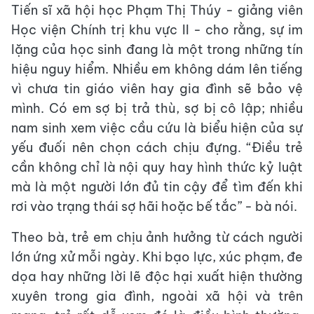
Tiến sĩ xã hội học Phạm Thị Thúy - giảng viên
Học viện Chính trị khu vực II - cho rằng, sự im
lặng của học sinh đang là một trong những tín
hiệu nguy hiểm. Nhiều em không dám lên tiếng
vì chưa tin giáo viên hay gia đình sẽ bảo vệ
mình. Có em sợ bị trả thù, sợ bị cô lập; nhiều
nam sinh xem việc cầu cứu là biểu hiện của sự
yếu đuối nên chọn cách chịu đựng. “Điều trẻ
cần không chỉ là nội quy hay hình thức kỷ luật
mà là một người lớn đủ tin cậy để tìm đến khi
rơi vào trạng thái sợ hãi hoặc bế tắc” - bà nói.
Theo bà, trẻ em chịu ảnh hưởng từ cách người
lớn ứng xử mỗi ngày. Khi bạo lực, xúc phạm, đe
dọa hay những lời lẽ độc hại xuất hiện thường
xuyên trong gia đình, ngoài xã hội và trên