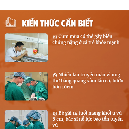
KIẾN THỨC CẦN BIẾT
Cúm mùa có thể gây biến
chứng nặng ở cả trẻ khỏe mạnh
Nhiều lần truyền máu vì ung
thư bàng quang xâm lấn cơ, bướu
hơn 10cm
Bé gái 14 tuổi mang khối u vú
8 cm, bác sĩ nỗ lực bảo tồn tuyến
vú