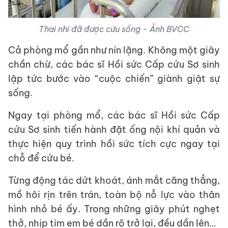
Thai nhi đã được cứu sống - Ảnh BVCC
Cả phòng mổ gần như nín lặng. Không một giây
chần chừ, các bác sĩ Hồi sức Cấp cứu Sơ sinh
lập tức bước vào “cuộc chiến” giành giật sự
sống.
Ngay tại phòng mổ, các bác sĩ Hồi sức Cấp
cứu Sơ sinh tiến hành đặt ống nội khí quản và
thực hiện quy trình hồi sức tích cực ngay tại
chỗ để cứu bé.
Từng động tác dứt khoát, ánh mắt căng thẳng,
mồ hôi rịn trên trán, toàn bộ nỗ lực vào thân
hình nhỏ bé ấy. Trong những giây phút nghẹt
thở, nhịp tim em bé dần rõ trở lại, đều dần lên…