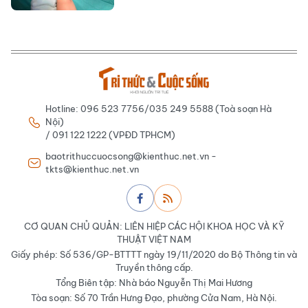
Hotline: 096 523 7756/035 249 5588 (Toà soạn Hà
Nội)
/ 091 122 1222 (VPĐD TPHCM)
baotrithuccuocsong@kienthuc.net.vn -
tkts@kienthuc.net.vn
CƠ QUAN CHỦ QUẢN: LIÊN HIỆP CÁC HỘI KHOA HỌC VÀ KỸ
THUẬT VIỆT NAM
Giấy phép: Số 536/GP-BTTTT ngày 19/11/2020 do Bộ Thông tin và
Truyền thông cấp.
Tổng Biên tập: Nhà báo Nguyễn Thị Mai Hương
Tòa soạn: Số 70 Trần Hưng Đạo, phường Cửa Nam, Hà Nội.