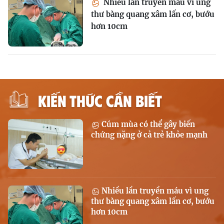
Nhiều lần truyền máu vì ung
thư bàng quang xâm lấn cơ, bướu
hơn 10cm
KIẾN THỨC CẦN BIẾT
Cúm mùa có thể gây biến
chứng nặng ở cả trẻ khỏe mạnh
Nhiều lần truyền máu vì ung
thư bàng quang xâm lấn cơ, bướu
hơn 10cm