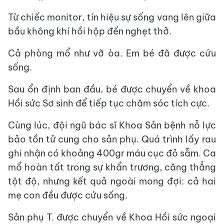
Từ chiếc monitor, tín hiệu sự sống vang lên giữa
bầu không khí hồi hộp đến nghẹt thở.
Cả phòng mổ như vỡ òa. Em bé đã được cứu
sống.
Sau ổn định ban đầu, bé được chuyển về khoa
Hồi sức Sơ sinh để tiếp tục chăm sóc tích cực.
Cùng lúc, đội ngũ bác sĩ Khoa Sản bệnh nỗ lực
bảo tồn tử cung cho sản phụ. Quá trình lấy rau
ghi nhận có khoảng 400gr máu cục đỏ sẫm. Ca
mổ hoàn tất trong sự khẩn trương, căng thẳng
tột độ, nhưng kết quả ngoài mong đợi: cả hai
mẹ con đều được cứu sống.
Sản phụ T. được chuyển về Khoa Hồi sức ngoại