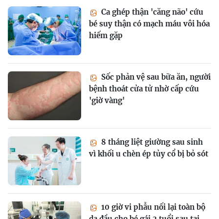
Ca ghép thận 'căng não' cứu
bé suy thận có mạch máu vôi hóa
hiếm gặp
Sốc phản vệ sau bữa ăn, người
bệnh thoát cửa tử nhờ cấp cứu
'giờ vàng'
8 tháng liệt giường sau sinh
vì khối u chèn ép tủy cổ bị bỏ sót
10 giờ vi phẫu nối lại toàn bộ
da đầu cho bé gái 2 tuổi sau tai