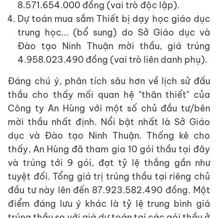
8.571.654.000 đồng (vai trò độc lập).
Dự toán mua sắm Thiết bị dạy học giáo dục
trung học... (bổ sung) do Sở Giáo dục và
Đào tạo Ninh Thuận mời thầu, giá trúng
4.958.023.490 đồng (vai trò liên danh phụ).
Đáng chú ý, phân tích sâu hơn về lịch sử đấu
thầu cho thấy mối quan hệ "thân thiết" của
Công ty An Hùng với một số chủ đầu tư/bên
mời thầu nhất định. Nổi bật nhất là Sở Giáo
dục và Đào tạo Ninh Thuận. Thống kê cho
thấy, An Hùng đã tham gia 10 gói thầu tại đây
và trúng tới 9 gói, đạt tỷ lệ thắng gần như
tuyệt đối. Tổng giá trị trúng thầu tại riêng chủ
đầu tư này lên đến 87.923.582.490 đồng. Một
điểm đáng lưu ý khác là tỷ lệ trung bình giá
trúng thầu so với giá dự toán tại các gói thầu ở