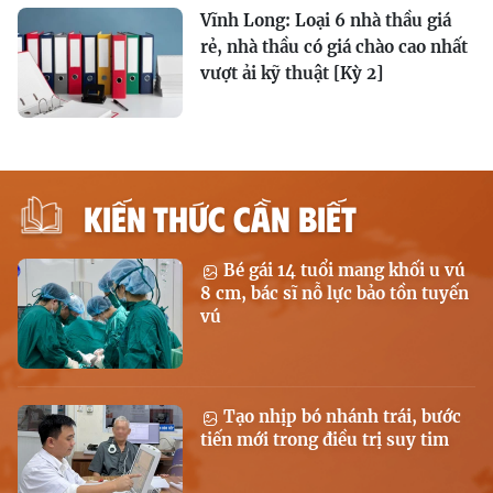
Vĩnh Long: Loại 6 nhà thầu giá
rẻ, nhà thầu có giá chào cao nhất
vượt ải kỹ thuật [Kỳ 2]
KIẾN THỨC CẦN BIẾT
Bé gái 14 tuổi mang khối u vú
8 cm, bác sĩ nỗ lực bảo tồn tuyến
vú
Tạo nhịp bó nhánh trái, bước
tiến mới trong điều trị suy tim