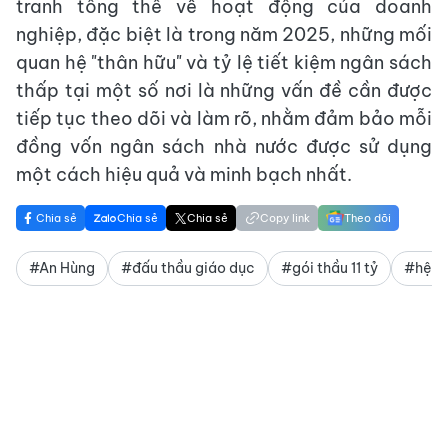
tranh tổng thể về hoạt động của doanh
nghiệp, đặc biệt là trong năm 2025, những mối
quan hệ "thân hữu" và tỷ lệ tiết kiệm ngân sách
thấp tại một số nơi là những vấn đề cần được
tiếp tục theo dõi và làm rõ, nhằm đảm bảo mỗi
đồng vốn ngân sách nhà nước được sử dụng
một cách hiệu quả và minh bạch nhất.
Chia sẻ
Chia sẻ
Chia sẻ
Copy link
Theo dõi
#An Hùng
#đấu thầu giáo dục
#gói thầu 11 tỷ
#hệ si