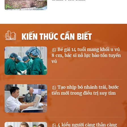
KIẾN THỨC CẦN BIẾT
Bé gái 14 tuổi mang khối u vú
8 cm, bác sĩ nỗ lực bảo tồn tuyến
vú
Tạo nhịp bó nhánh trái, bước
tiến mới trong điều trị suy tim
4 kiểu người càng thân càng