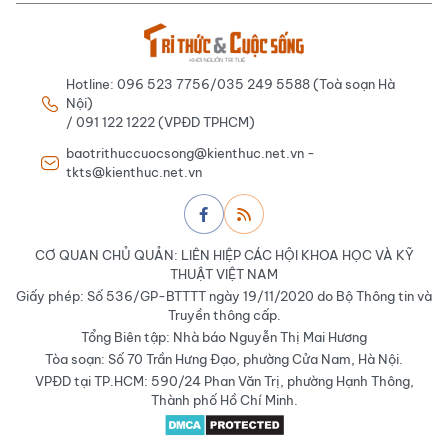
Hotline: 096 523 7756/035 249 5588 (Toà soạn Hà
Nội)
/ 091 122 1222 (VPĐD TPHCM)
baotrithuccuocsong@kienthuc.net.vn -
tkts@kienthuc.net.vn
CƠ QUAN CHỦ QUẢN: LIÊN HIỆP CÁC HỘI KHOA HỌC VÀ KỸ
THUẬT VIỆT NAM
Giấy phép: Số 536/GP-BTTTT ngày 19/11/2020 do Bộ Thông tin và
Truyền thông cấp.
Tổng Biên tập: Nhà báo Nguyễn Thị Mai Hương
Tòa soạn: Số 70 Trần Hưng Đạo, phường Cửa Nam, Hà Nội.
VPĐD tại TP.HCM: 590/24 Phan Văn Trị, phường Hạnh Thông,
Thành phố Hồ Chí Minh.