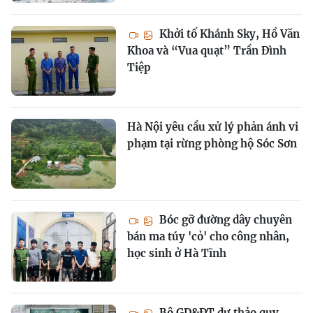
Khởi tố Khánh Sky, Hồ Văn
Khoa và “Vua quạt” Trần Đình
Tiệp
Hà Nội yêu cầu xử lý phản ánh vi
phạm tại rừng phòng hộ Sóc Sơn
Bóc gỡ đường dây chuyên
bán ma túy 'cỏ' cho công nhân,
học sinh ở Hà Tĩnh
Bộ GD&ĐT dự thảo quy