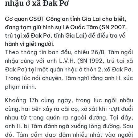
nhậu ở xã Đak Pơ
Cơ quan CSĐT Công an tỉnh Gia Lai cho biết,
đang tạm giữ hình sự Lê Quốc Tâm (SN 2007,
trú tại xã Đak Pơ, tỉnh Gia Lai) để điều tra về
hành vi giết người.
Theo thông tin ban đầu, chiều 26/8, Tâm ngồi
nhậu cùng với anh L.V.H. (SN 1992, trú tại xã
Đak Pơ) tại một quán nhậu ở thôn 2, xã Đak Pơ.
Trong lúc nói chuyện, Tâm nghĩ rằng anh H. xúc
phạm mình.
Khoảng 17h cùng ngày, trong lúc ngồi nhậu
cùng, hai bên xảy ra cãi cọ, xô xát khi rượt đuổi
nhau từ trong quán ra ngoài đường. Tại đây,
anh H. bị Tâm đánh ngã xuống lòng đường. Sau
đó, Tâm cầm dao đâm nhiều nhát vào người