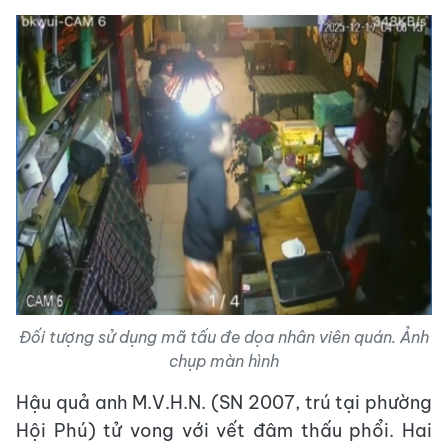
Đối tượng sử dụng mã tấu đe dọa nhân viên quán. Ảnh
chụp màn hình
Hậu quả anh M.V.H.N. (SN 2007, trú tại phường
Hội Phú) tử vong với vết đâm thấu phổi. Hai