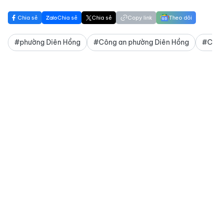
Chia sẻ
Chia sẻ
Chia sẻ
Copy link
Theo dõi
#phường Diên Hồng
#Công an phường Diên Hồng
#Công