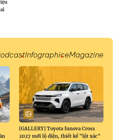
riệu
ai
odcast
Infographic
eMagazine
[GALLERY] Toyota Innova Cross
àn
2027 mới lộ diện, thiết kế "lột xác"