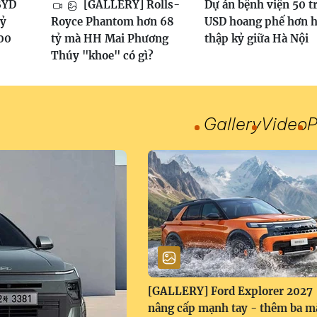
BYD
[GALLERY] Rolls-
Dự án bệnh viện 50 t
tỷ
Royce Phantom hơn 68
USD hoang phế hơn h
100
tỷ mà HH Mai Phương
thập kỷ giữa Hà Nội
Thúy "khoe" có gì?
Gallery
Video
P
[GALLERY] Ford Explorer 2027
nâng cấp mạnh tay - thêm ba m