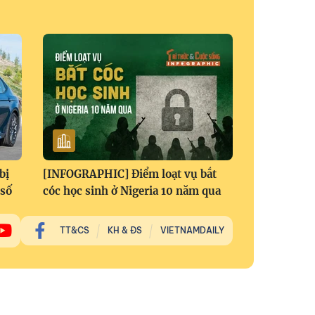
bị
[INFOGRAPHIC] Điểm loạt vụ bắt
 số
cóc học sinh ở Nigeria 10 năm qua
TT&CS
KH & ĐS
VIETNAMDAILY