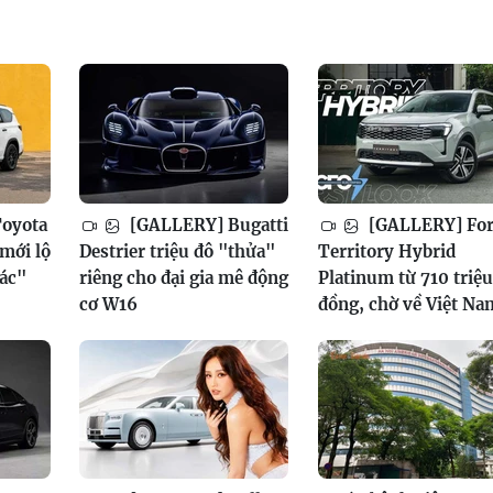
oyota
[GALLERY] Bugatti
[GALLERY] Fo
mới lộ
Destrier triệu đô "thửa"
Territory Hybrid
xác"
riêng cho đại gia mê động
Platinum từ 710 triệu
cơ W16
đồng, chờ về Việt Na