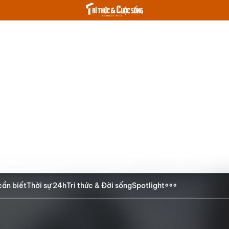
cần biết
Thời sự 24h
Tri thức & Đời sống
Spotlight