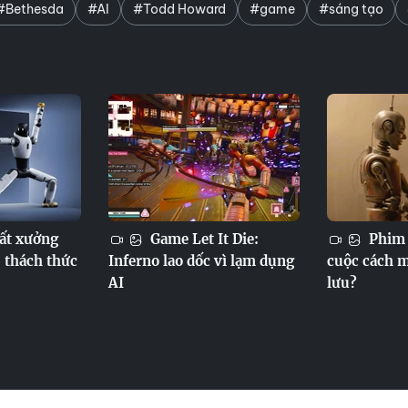
#Bethesda
#AI
#Todd Howard
#game
#sáng tạo
ất xưởng
Game Let It Die:
Phim v
, thách thức
Inferno lao dốc vì lạm dụng
cuộc cách m
AI
lưu?