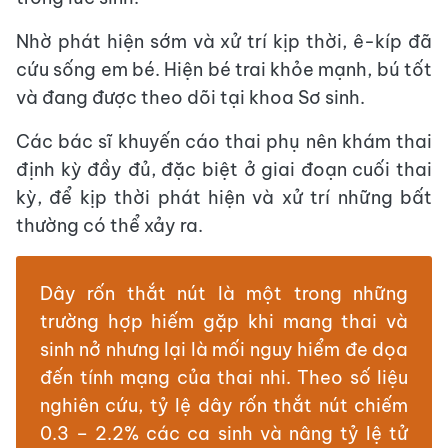
Nhờ phát hiện sớm và xử trí kịp thời, ê-kíp đã
cứu sống em bé. Hiện bé trai khỏe mạnh, bú tốt
và đang được theo dõi tại khoa Sơ sinh.
Các bác sĩ khuyến cáo thai phụ nên khám thai
định kỳ đầy đủ, đặc biệt ở giai đoạn cuối thai
kỳ, để kịp thời phát hiện và xử trí những bất
thường có thể xảy ra.
Dây rốn thắt nút là một trong những
trường hợp hiếm gặp khi mang thai và
sinh nở nhưng lại là mối nguy hiểm đe dọa
đến tính mạng của thai nhi. Theo số liệu
nghiên cứu, tỷ lệ dây rốn thắt nút chiếm
0.3 – 2.2% các ca sinh và nâng tỷ lệ tử