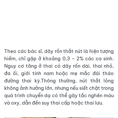
Theo các bác sĩ, dây rốn thắt nút là hiện tượng
hiếm, chỉ gặp ở khoảng 0,3 – 2% các ca sinh.
Nguy cơ tăng ở thai có dây rốn dài, thai nhỏ,
đa ối, giới tính nam hoặc mẹ mắc đái tháo
đường thai kỳ.Thông thường, nút thắt lỏng
không ảnh hưởng lớn, nhưng nếu siết chặt trong
quá trình chuyển dạ có thể gây tắc nghẽn máu
và oxy, dẫn đến suy thai cấp hoặc thai lưu.