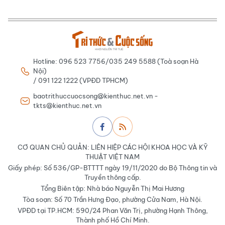
Hotline: 096 523 7756/035 249 5588 (Toà soạn Hà
Nội)
/ 091 122 1222 (VPĐD TPHCM)
baotrithuccuocsong@kienthuc.net.vn -
tkts@kienthuc.net.vn
CƠ QUAN CHỦ QUẢN: LIÊN HIỆP CÁC HỘI KHOA HỌC VÀ KỸ
THUẬT VIỆT NAM
Giấy phép: Số 536/GP-BTTTT ngày 19/11/2020 do Bộ Thông tin và
Truyền thông cấp.
Tổng Biên tập: Nhà báo Nguyễn Thị Mai Hương
Tòa soạn: Số 70 Trần Hưng Đạo, phường Cửa Nam, Hà Nội.
VPĐD tại TP.HCM: 590/24 Phan Văn Trị, phường Hạnh Thông,
Thành phố Hồ Chí Minh.