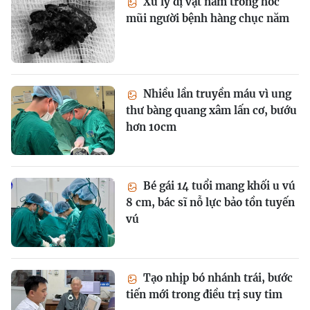
Xử lý dị vật nằm trong hốc
mũi người bệnh hàng chục năm
Nhiều lần truyền máu vì ung
thư bàng quang xâm lấn cơ, bướu
hơn 10cm
Bé gái 14 tuổi mang khối u vú
8 cm, bác sĩ nỗ lực bảo tồn tuyến
vú
Tạo nhịp bó nhánh trái, bước
tiến mới trong điều trị suy tim