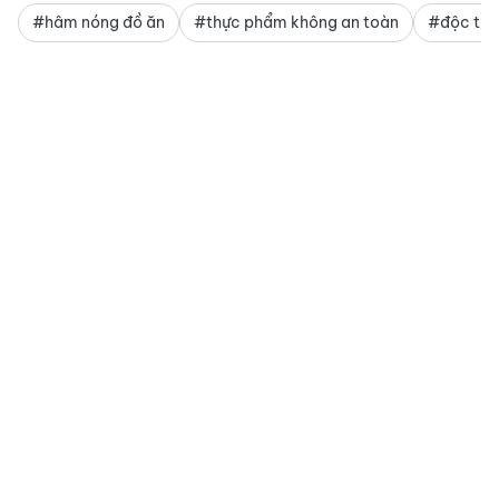
#hâm nóng đồ ăn
#thực phẩm không an toàn
#độc tố 