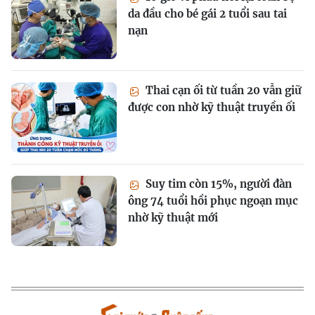
da đầu cho bé gái 2 tuổi sau tai
nạn
Thai cạn ối từ tuần 20 vẫn giữ
được con nhờ kỹ thuật truyền ối
Suy tim còn 15%, người đàn
ông 74 tuổi hồi phục ngoạn mục
nhờ kỹ thuật mới