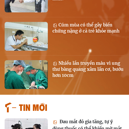
Cúm mùa có thể gây biến
chứng nặng ở cả trẻ khỏe mạnh
Nhiều lần truyền máu vì ung
thư bàng quang xâm lấn cơ, bướu
hơn 10cm
Tin mới
Đau mắt đỏ gia tăng, tự ý
dùng thuốc có thể khiến mờ mắt