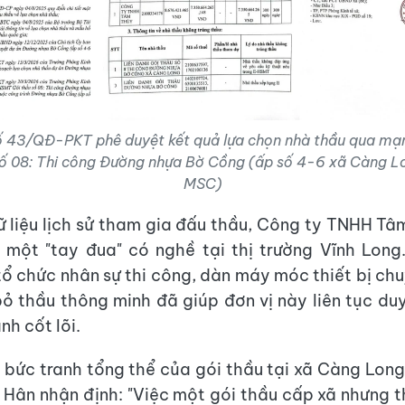
ố 43/QĐ-PKT phê duyệt kết quả lựa chọn nhà thầu qua mạn
số 08: Thi công Đường nhựa Bờ Cồng (ấp số 4-6 xã Càng L
MSC)
ữ liệu lịch sử tham gia đấu thầu, Công ty TNHH T
 một "tay đua" có nghề tại thị trường Vĩnh Long
tổ chức nhân sự thi công, dàn máy móc thiết bị ch
bỏ thầu thông minh đã giúp đơn vị này liên tục duy 
nh cốt lõi.
 bức tranh tổng thể của gói thầu tại xã Càng Long
 Hân nhận định: "Việc một gói thầu cấp xã nhưng t