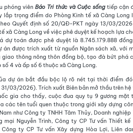
ệu phóng viên
Báo Tri thức và Cuộc sống
tiếp cận 
y lắp trọng điểm do Phòng Kinh tế xã Càng Long
 theo Quyết định số 20/QĐ-PKT ngày 13/03/2026
tế xã Càng Long về việc phê duyệt kế hoạch lựa ch
iá dự toán được phê duyệt là 8.745.179.888 đồng
ự án được trích xuất từ nguồn Ngân sách xã, với m
 giao thông nông thôn đồng bộ, tạo đà bứt phá c
ấp số 4 và ấp số 6 thuộc xã Càng Long.
ủa dự án bắt đầu bộc lộ rõ nét tại thời điểm đ
 31/03/2026). Trích xuất Biên bản mở thầu trên h
ốc gia cho thấy, cuộc đua quy tụ 9 gương mặt t
ủa các tên tuổi quen thuộc trong giới xây dựng côn
 Nam như Công ty TNHH Tâm Thủy, Doanh nghiệp 
g mại Nguyễn Trình, Công ty CP Tư vấn Thiết kế
 Công ty CP Tư vấn Xây dựng Hòa Lợi, Liên da