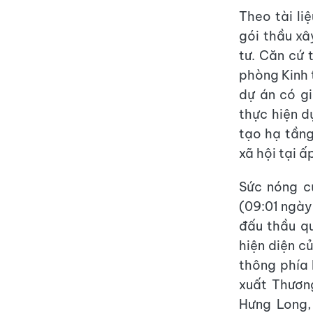
Theo tài li
gói thầu xâ
tư. Căn cứ
phòng Kinh 
dự án có g
thực hiện d
tạo hạ tầng
xã hội tại 
Sức nóng c
(09:01 ngày
đấu thầu qu
hiện diện c
thông phía
xuất Thươn
Hưng Long,