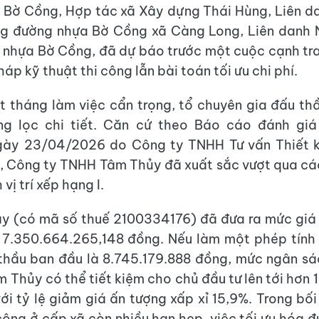
Bờ Cồng, Hợp tác xã Xây dựng Thái Hùng, Liên d
ng đường nhựa Bờ Cồng xã Càng Long, Liên danh 
nhựa Bờ Cồng, đã dự báo trước một cuộc cạnh tra
háp kỹ thuật thi công lẫn bài toán tối ưu chi phí.
 tháng làm việc cẩn trọng, tổ chuyên gia đấu th
ng lọc chi tiết. Căn cứ theo Báo cáo đánh gi
ày 23/04/2026 do Công ty TNHH Tư vấn Thiết 
p, Công ty TNHH Tâm Thủy đã xuất sắc vượt qua c
vị trí xếp hạng I.
y (có mã số thuế 2100334176) đã đưa ra mức giá
 7.350.664.265,148 đồng. Nếu làm một phép tính
 thầu ban đầu là 8.745.179.888 đồng, mức ngân 
 Thủy có thể tiết kiệm cho chủ đầu tư lên tới hơn 1
ới tỷ lệ giảm giá ấn tượng xấp xỉ 15,9%. Trong bố
công ở cấp xã còn nhiều hạn hẹp, việc tối ưu hóa 