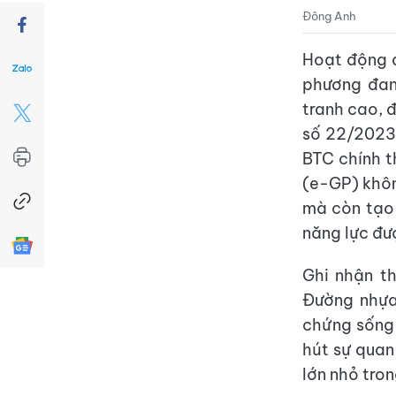
Đông Anh
Hoạt động đ
phương đan
tranh cao, 
số 22/2023
BTC chính t
(e-GP) khôn
mà còn tạo 
năng lực đư
Ghi nhận th
Đường nhựa
chứng sống 
hút sự quan
lớn nhỏ tron