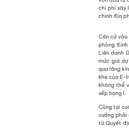
chi phí xây
chính địa p
Căn cứ vào
phòng Kinh 
Liên danh 
mức giá dự 
qua lăng kín
khe của E-HS
không thể v
xếp hạng I.
Cũng tại cu
vướng phải 
từ Quyết đ