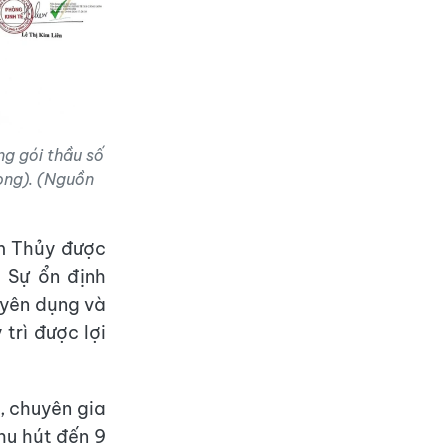
g gói thầu số
ong). (Nguồn
âm Thủy được
. Sự ổn định
uyên dụng và
trì được lợi
, chuyên gia
hu hút đến 9