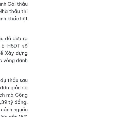
anh Gói thầu
Nhà thầu thi
nh khốc liệt
ầu đã đưa ra
á E-HSDT số
kế Xây dựng
ác vòng đánh
 dự thầu sau
 đơn giản so
sách mà Công
,39 tỷ đồng,
i cảnh nguồn
được gần 16%