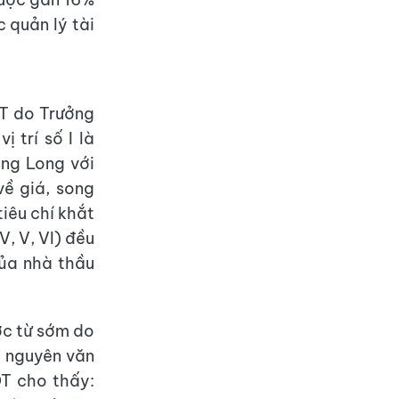
 quản lý tài
T do Trưởng
 trí số I là
ng Long với
về giá, song
tiêu chí khắt
V, V, VI) đều
của nhà thầu
ớc từ sớm do
t nguyên văn
T cho thấy: