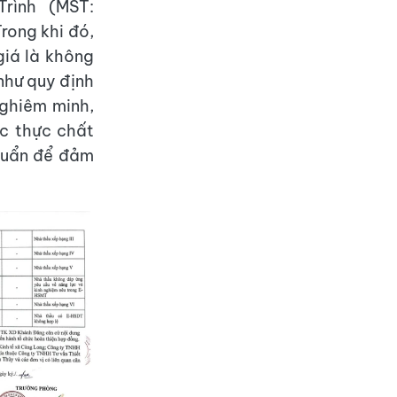
rình (MST:
rong khi đó,
iá là không
như quy định
ghiêm minh,
ực thực chất
chuẩn để đảm