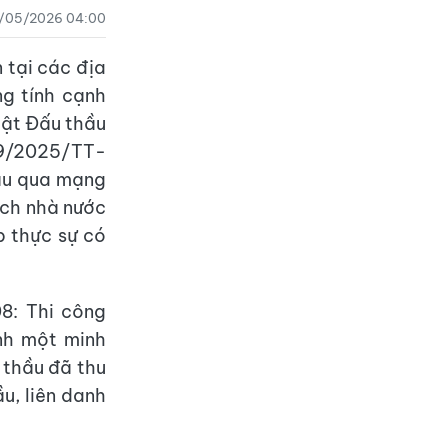
2/05/2026 04:00
 tại các địa
g tính cạnh
uật Đấu thầu
79/2025/TT-
hầu qua mạng
ách nhà nước
p thực sự có
08: Thi công
nh một minh
 thầu đã thu
u, liên danh