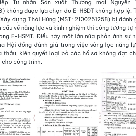
iệp Tư nhân Sản xuất Thương mại Nguyễn T
 không được lựa chọn do E-HSDT không hợp lệ. T
 Xây dựng Thái Hùng (MST: 2100251258) bị đánh g
 cầu về năng lực và kinh nghiệm thi công tương tự 
rong E-HSMT. Điều này một lần nữa phản ánh sự n
a Hội đồng đánh giá trong việc sàng lọc năng l
 thầu, kiên quyết loại bỏ các hồ sơ không đạt 
 cho công trình.