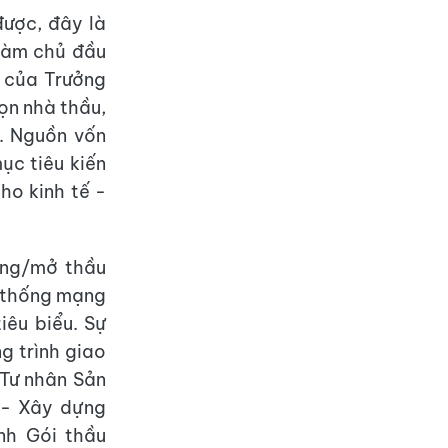
được, đây là
 làm chủ đầu
 của Trưởng
ọn nhà thầu,
. Nguồn vốn
ục tiêu kiến
ho kinh tế -
óng/mở thầu
ệ thống mạng
iêu biểu. Sự
g trình giao
Tư nhân Sản
 - Xây dựng
nh Gói thầu