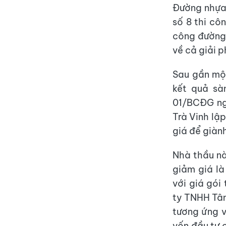
Đường nhựa 
số 8 thi cô
công đường 
về cả giải p
Sau gần một
kết quả sà
01/BCĐG ng
Trà Vinh lậ
giá để giành 
Nhà thầu nà
giảm giá là
với giá gói
ty TNHH Tâm
tương ứng v
vốn đầu tư 