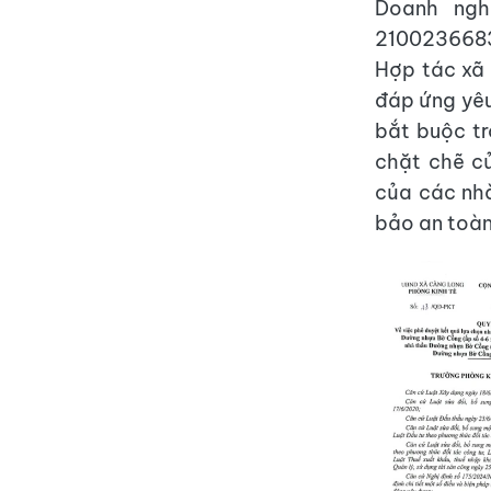
Doanh ngh
2100236683)
Hợp tác xã
đáp ứng yêu
bắt buộc t
chặt chẽ củ
của các nhà
bảo an toàn