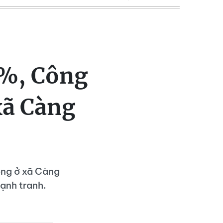
6%, Công
xã Càng
ông ở xã Càng
cạnh tranh.