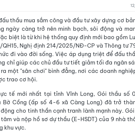
1
ấu thầu mua sắm công và đầu tư xây dựng cơ bản
g ngày càng trở nên minh bạch, sôi động và man
đặc biệt là từ khi hệ thống quy định mới bao gồm L
/QH15, Nghị định 214/2025/NĐ-CP và Thông tư 
hức đi vào đời sống. Việc áp dụng triệt để đấu t
g chỉ giúp các chủ đầu tư tiết giảm tối đa ngân s
ra một "sân chơi" bình đẳng, nơi các doanh nghiệ
ợc trao cơ hội.
ực tế mới nhất tại tỉnh Vĩnh Long, Gói thầu số 
 Bờ Cồng (ấp số 4-6 xã Càng Long) đã trở thà
động cho tinh thần cạnh tranh lành mạnh này. Gói
 tâm và nộp hồ sơ dự thầu (E-HSDT) của 9 nhà thầ
g khu vực.