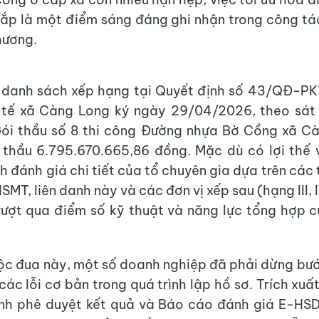
 lắp là một điểm sáng đáng ghi nhận trong công tác
hương.
 danh sách xếp hạng tại Quyết định số 43/QĐ-PK
tế xã Càng Long ký ngày 29/04/2026, theo sát vị
Gói thầu số 8 thi công Đường nhựa Bờ Cồng xã Cà
thầu 6.795.670.665,86 đồng. Mặc dù có lợi thế 
h đánh giá chi tiết của tổ chuyên gia dựa trên các 
MT, liên danh này và các đơn vị xếp sau (hạng III, I
ượt qua điểm số kỹ thuật và năng lực tổng hợp 
ộc đua này, một số doanh nghiệp đã phải dừng bư
các lỗi cơ bản trong quá trình lập hồ sơ. Trích xuấ
ịnh phê duyệt kết quả và Báo cáo đánh giá E-HSD