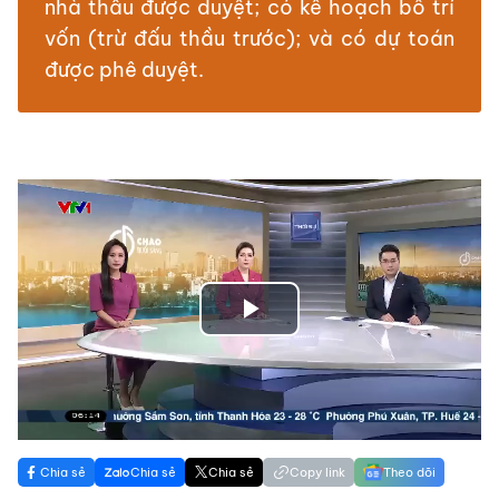
nhà thầu được duyệt; có kế hoạch bố trí
vốn (trừ đấu thầu trước); và có dự toán
được phê duyệt.
Play
Video
Chia sẻ
Chia sẻ
Chia sẻ
Copy link
Theo dõi