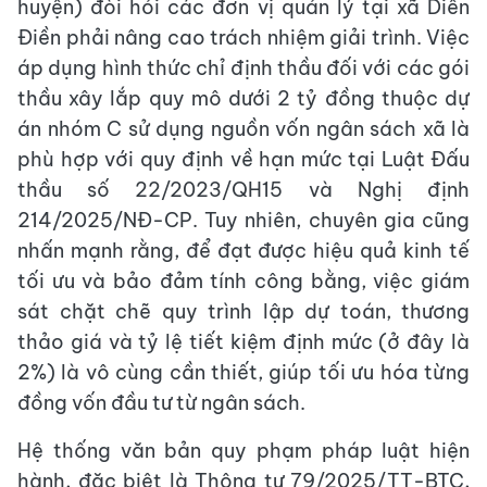
huyện) đòi hỏi các đơn vị quản lý tại xã Diên
Điền phải nâng cao trách nhiệm giải trình. Việc
áp dụng hình thức chỉ định thầu đối với các gói
thầu xây lắp quy mô dưới 2 tỷ đồng thuộc dự
án nhóm C sử dụng nguồn vốn ngân sách xã là
phù hợp với quy định về hạn mức tại Luật Đấu
thầu số 22/2023/QH15 và Nghị định
214/2025/NĐ-CP. Tuy nhiên, chuyên gia cũng
nhấn mạnh rằng, để đạt được hiệu quả kinh tế
tối ưu và bảo đảm tính công bằng, việc giám
sát chặt chẽ quy trình lập dự toán, thương
thảo giá và tỷ lệ tiết kiệm định mức (ở đây là
2%) là vô cùng cần thiết, giúp tối ưu hóa từng
đồng vốn đầu tư từ ngân sách.
Hệ thống văn bản quy phạm pháp luật hiện
hành, đặc biệt là Thông tư 79/2025/TT-BTC,