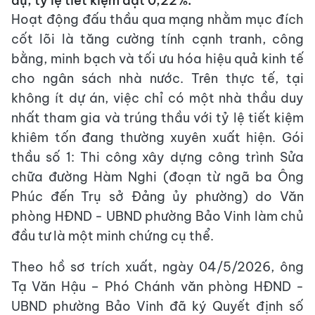
dự, tỷ lệ tiết kiệm đạt 0,22%.
Hoạt động đấu thầu qua mạng nhằm mục đích
cốt lõi là tăng cường tính cạnh tranh, công
bằng, minh bạch và tối ưu hóa hiệu quả kinh tế
cho ngân sách nhà nước. Trên thực tế, tại
không ít dự án, việc chỉ có một nhà thầu duy
nhất tham gia và trúng thầu với tỷ lệ tiết kiệm
khiêm tốn đang thường xuyên xuất hiện. Gói
thầu số 1: Thi công xây dựng công trình Sửa
chữa đường Hàm Nghi (đoạn từ ngã ba Ông
Phúc đến Trụ sở Đảng ủy phường) do Văn
phòng HĐND - UBND phường Bảo Vinh làm chủ
đầu tư là một minh chứng cụ thể.
Theo hồ sơ trích xuất, ngày 04/5/2026, ông
Tạ Văn Hậu – Phó Chánh văn phòng HĐND -
UBND phường Bảo Vinh đã ký Quyết định số