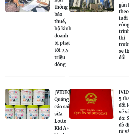
gắn hạ
thông
theo
báo
tuổi t
thuế,
công
hộ kinh
trình,
doanh
thị
bị phạt
trường
tới 7,5
sẽ tha
triệu
đổi
đồng
[VIDEO
[VIDEO]
5 thay
Quảng
đổi lớn
cáo sai
về sổ
sữa
đỏ: Sổ
Lotte
đỏ điệ
Kid A+
tử và