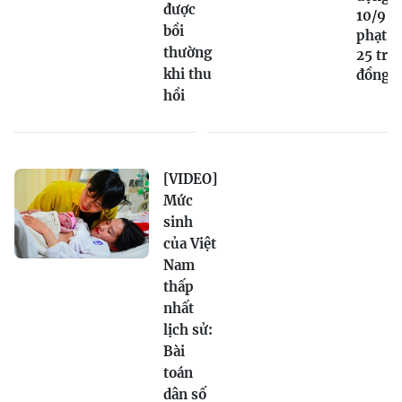
được
10/9 bị
bồi
phạt tớ
thường
25 triệ
khi thu
đồng
hồi
[VIDEO]
Mức
sinh
của Việt
Nam
thấp
nhất
lịch sử:
Bài
toán
dân số