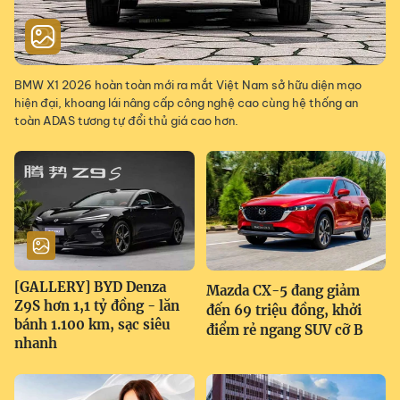
BMW X1 2026 hoàn toàn mới ra mắt Việt Nam sở hữu diện mạo
hiện đại, khoang lái nâng cấp công nghệ cao cùng hệ thống an
toàn ADAS tương tự đổi thủ giá cao hơn.
[GALLERY] BYD Denza
Mazda CX-5 đang giảm
Z9S hơn 1,1 tỷ đồng - lăn
đến 69 triệu đồng, khởi
bánh 1.100 km, sạc siêu
điểm rẻ ngang SUV cỡ B
nhanh