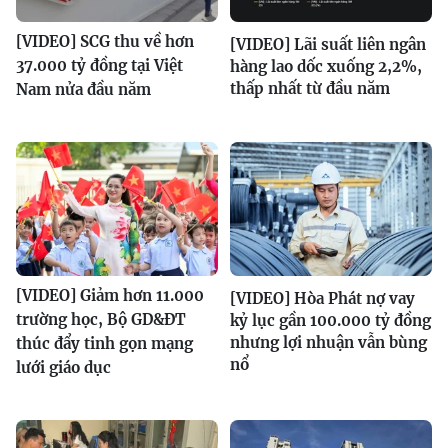
[VIDEO] SCG thu về hơn
[VIDEO] Lãi suất liên ngân
37.000 tỷ đồng tại Việt
hàng lao dốc xuống 2,2%,
thấp nhất từ đầu năm
Nam nửa đầu năm
[VIDEO] Giảm hơn 11.000
[VIDEO] Hòa Phát nợ vay
trường học, Bộ GD&ĐT
kỷ lục gần 100.000 tỷ đồng
nhưng lợi nhuận vẫn bùng
thúc đẩy tinh gọn mạng
nổ
lưới giáo dục