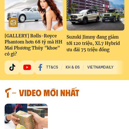
[GALLERY] Rolls-Royce
Suzuki Jimny đang giảm
Phantom hơn 68 tỷ mà HH
tới 120 triệu, XL7 Hybrid
Mai Phương Thúy "khoe"
ưu đãi 75 triệu đồng
có gì?
TT&CS
KH & ĐS
VIETNAMDAILY
VIDEO MỚI NHẤT