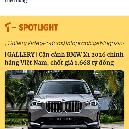
triệu đồng
SPOTLIGHT
Gallery
Video
Podcast
Infographic
eMagazine
[GALLERY] Cận cảnh BMW X1 2026 chính
hãng Việt Nam, chốt giá 1,668 tỷ đồng