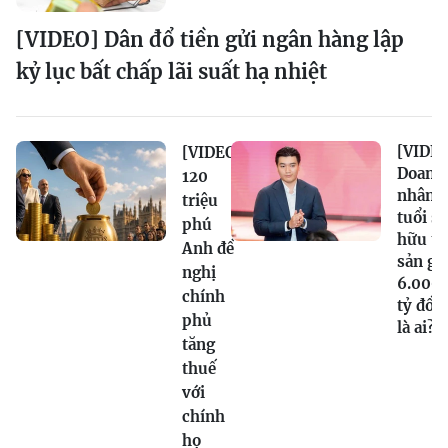
[VIDEO] Dân đổ tiền gửi ngân hàng lập
kỷ lục bất chấp lãi suất hạ nhiệt
[VIDEO
[VIDEO]
Doanh
120
nhân 2
triệu
tuổi sở
phú
hữu tà
Anh đề
sản gầ
nghị
6.000
chính
tỷ đồn
phủ
là ai?
tăng
thuế
với
chính
họ