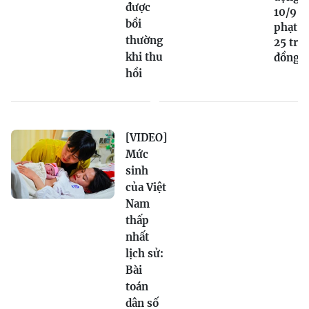
được
10/9 bị
bồi
phạt tớ
thường
25 triệ
khi thu
đồng
hồi
[VIDEO]
Mức
sinh
của Việt
Nam
thấp
nhất
lịch sử:
Bài
toán
dân số