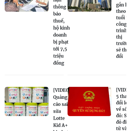
gắn hạ
thông
theo
báo
tuổi t
thuế,
công
hộ kinh
trình,
doanh
thị
bị phạt
trường
tới 7,5
sẽ tha
triệu
đổi
đồng
[VIDEO
[VIDEO]
5 thay
Quảng
đổi lớn
cáo sai
về sổ
sữa
đỏ: Sổ
Lotte
đỏ điệ
Kid A+
tử và