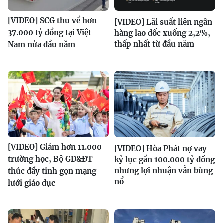
[VIDEO] SCG thu về hơn
[VIDEO] Lãi suất liên ngân
37.000 tỷ đồng tại Việt
hàng lao dốc xuống 2,2%,
thấp nhất từ đầu năm
Nam nửa đầu năm
[VIDEO] Giảm hơn 11.000
[VIDEO] Hòa Phát nợ vay
trường học, Bộ GD&ĐT
kỷ lục gần 100.000 tỷ đồng
nhưng lợi nhuận vẫn bùng
thúc đẩy tinh gọn mạng
nổ
lưới giáo dục