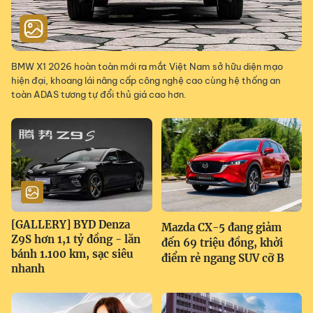
BMW X1 2026 hoàn toàn mới ra mắt Việt Nam sở hữu diện mạo
hiện đại, khoang lái nâng cấp công nghệ cao cùng hệ thống an
toàn ADAS tương tự đổi thủ giá cao hơn.
[GALLERY] BYD Denza
Mazda CX-5 đang giảm
Z9S hơn 1,1 tỷ đồng - lăn
đến 69 triệu đồng, khởi
bánh 1.100 km, sạc siêu
điểm rẻ ngang SUV cỡ B
nhanh