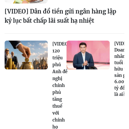
[VIDEO] Dân đổ tiền gửi ngân hàng lập
kỷ lục bất chấp lãi suất hạ nhiệt
[VIDEO
[VIDEO]
Doanh
120
nhân 2
triệu
tuổi sở
phú
hữu tà
Anh đề
sản gầ
nghị
6.000
chính
tỷ đồn
phủ
là ai?
tăng
thuế
với
chính
họ