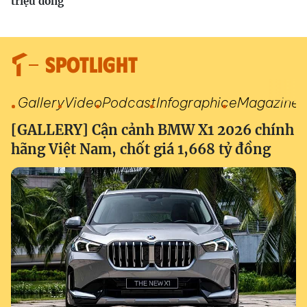
triệu đồng
SPOTLIGHT
Gallery
Video
Podcast
Infographic
eMagazine
[GALLERY] Cận cảnh BMW X1 2026 chính
hãng Việt Nam, chốt giá 1,668 tỷ đồng