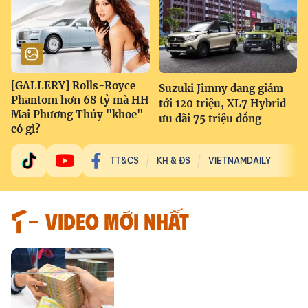
[GALLERY] Rolls-Royce
Suzuki Jimny đang giảm
Phantom hơn 68 tỷ mà HH
tới 120 triệu, XL7 Hybrid
Mai Phương Thúy "khoe"
ưu đãi 75 triệu đồng
có gì?
TT&CS
KH & ĐS
VIETNAMDAILY
VIDEO MỚI NHẤT