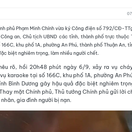
07
ính phủ Phạm Minh Chính vừa ký Công điện số 792/CĐ-TTg
 Công an, Chủ tịch UBND các tỉnh, thành phố trực thuộc 
ố 166C, khu phố 1A, phường An Phú, thành phố Thuận An, t
ặc biệt nghiêm trọng, làm nhiều người chết.
nêu rõ, hồi 20h48 phút ngày 6/9, xảy ra vụ cháy
vụ karaoke tại số 166C, khu phố 1A, phường An Ph
ỉnh Bình Dương gây hậu quả đặc biệt nghiêm trọn
 Thay mặt Chính phủ, Thủ tướng Chính phủ gửi lời c
 nhân, gia đình người bị nạn.