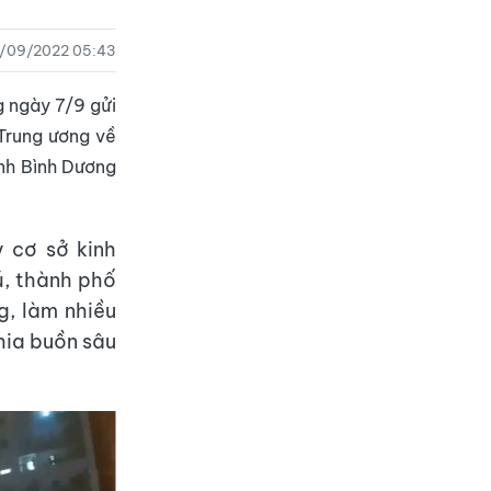
/09/2022 05:43
 ngày 7/9 gửi
Trung ương về
ỉnh Bình Dương
 cơ sở kinh
ú, thành phố
g, làm nhiều
hia buồn sâu