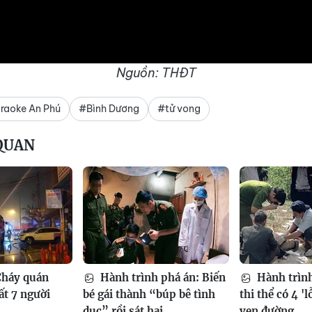
Nguồn: THĐT
raoke An Phú
#Bình Dương
#tử vong
 QUAN
Cháy quán
Hành trình phá án: Biến
Hành trình
ất 7 người
bé gái thành “búp bê tình
thi thể có 4 'l
dục” rồi sát hại
ven đường