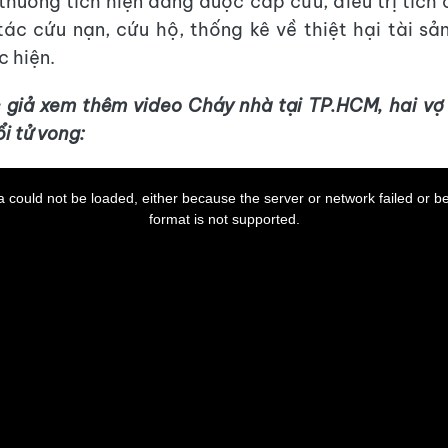
 thương tích hiện đang được cấp cứu, điều trị tích 
tác cứu nạn, cứu hộ, thống kê về thiệt hại tài s
c hiện.
 giả xem thêm video Cháy nhà tại TP.HCM, hai v
ổi tử vong:
 could not be loaded, either because the server or network failed or b
format is not supported.