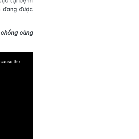
cực tại bệnh
ản đang được
ợ chồng cùng
ecause the