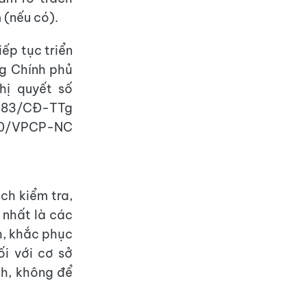
 (nếu có).
ếp tục triển
ng Chính phủ
hị quyết số
683/CĐ-TTg
530/VPCP-NC
ch kiểm tra,
 nhất là các
h, khắc phục
ối với cơ sở
h, không để