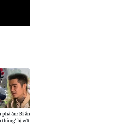
 phá án: Bí ẩn
ỗ thủng' bị vứt