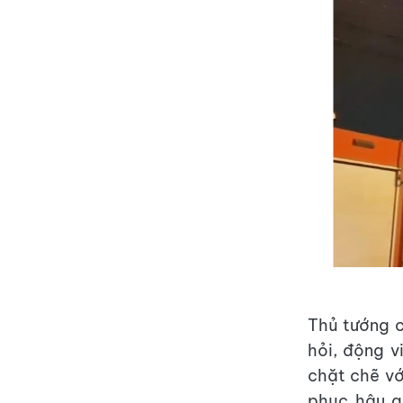
Thủ tướng c
hỏi, động v
chặt chẽ vớ
phục hậu q