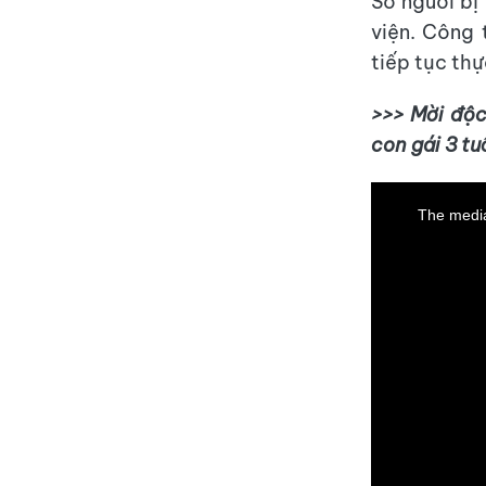
Số người bị
viện. Công 
tiếp tục thự
>>> Mời độc
con gái 3 tu
This
is
a
The media
modal
window.