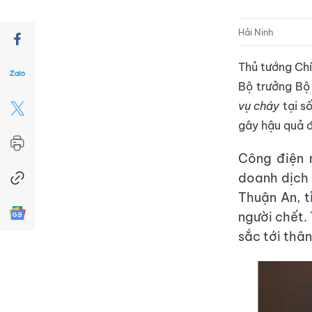
Hải Ninh
Thủ tướng Ch
Bộ trưởng Bộ
vụ cháy
tại s
gây hậu quả đ
Công điện 
doanh dịch 
Thuận An, t
người chết.
sắc tới thân