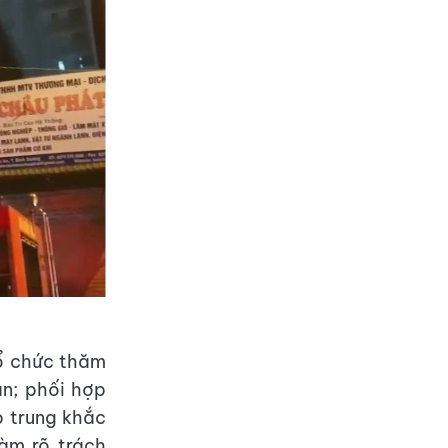
tổ chức thăm
ạn; phối hợp
p trung khắc
àm rõ trách