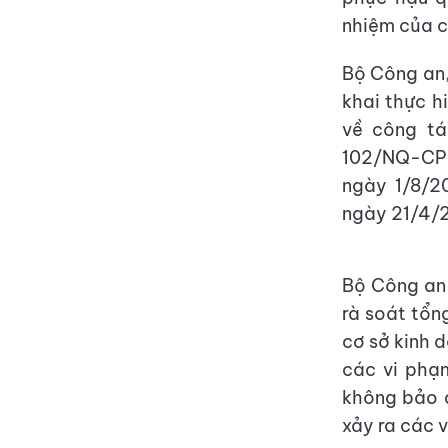
nhiệm của c
Bộ Công an,
khai thực h
về công tá
102/NQ-CP
ngày 1/8/2
ngày 21/4/2
Bộ Công an 
rà soát tổn
cơ sở kinh 
các vi phạm
không bảo 
xảy ra các v