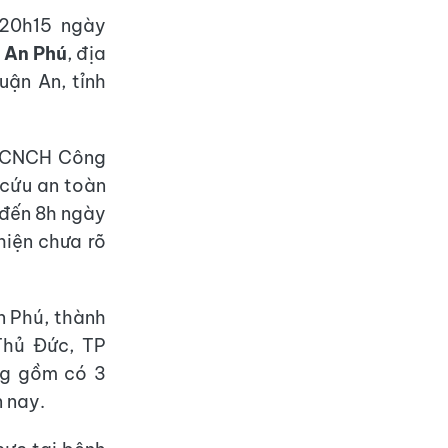
 20h15 ngày
 An Phú
, địa
uận An, tỉnh
C&CNCH Công
 cứu an toàn
 đến 8h ngày
hiện chưa rõ
n Phú, thành
Thủ Đức, TP
ng gồm có 3
 nay.