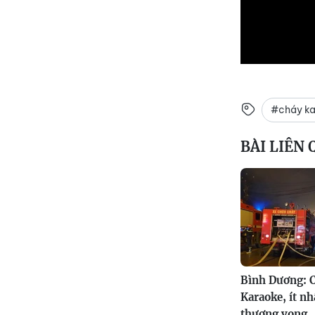
#cháy ka
BÀI LIÊN
Bình Dương: 
Karaoke, ít nh
thương vong