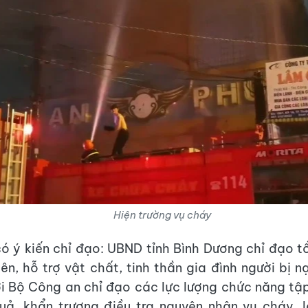
Hiện trường vụ cháy
ó ý kiến chỉ đạo: UBND tỉnh Bình Dương chỉ đạo 
iên, hỗ trợ vật chất, tinh thần gia đình người bị n
i Bộ Công an chỉ đạo các lực lượng chức năng tậ
uả, khẩn trương điều tra nguyên nhân vụ cháy, l