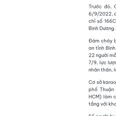
Trước đó, 
6/9/2022, 
chỉ số 166C
Bình Dương.
Đám cháy b
an tỉnh Bìn
22 người mắ
7/9, lực lư
nhân thân, la
Cơ sở karao
phố Thuận 
HCM) làm c
tầng với kh