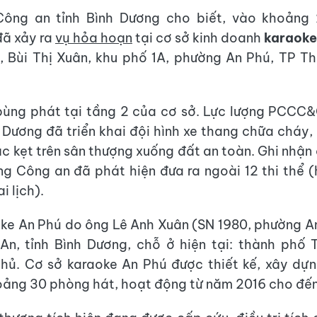
Công an tỉnh Bình Dương cho biết, vào khoảng
đã xảy ra
vụ hỏa hoạn
tại cơ sở kinh doanh
karaoke
, Bùi Thị Xuân, khu phố 1A, phường An Phú, TP Th
ùng phát tại tầng 2 của cơ sở. Lực lượng PCC
h Dương đã triển khai đội hình xe thang chữa cháy,
c kẹt trên sân thượng xuống đất an toàn. Ghi nhận
ợng Công an đã phát hiện đưa ra ngoài 12 thi thể (
i lịch).
ke An Phú do ông Lê Anh Xuân (SN 1980, phường A
An, tỉnh Bình Dương, chỗ ở hiện tại: thành phố 
hủ. Cơ sở karaoke An Phú được thiết kế, xây dự
oảng 30 phòng hát, hoạt động từ năm 2016 cho đến