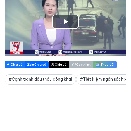
Play
Video
Chia sẻ
Chia sẻ
Chia sẻ
Copy link
Theo dõi
#Cạnh tranh đấu thầu công khai
#Tiết kiệm ngân sách xâ