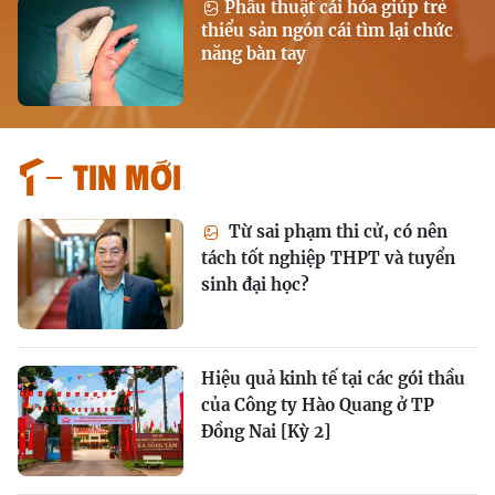
Phẫu thuật cái hóa giúp trẻ
thiểu sản ngón cái tìm lại chức
năng bàn tay
Tin mới
Từ sai phạm thi cử, có nên
tách tốt nghiệp THPT và tuyển
sinh đại học?
Hiệu quả kinh tế tại các gói thầu
của Công ty Hào Quang ở TP
Đồng Nai [Kỳ 2]