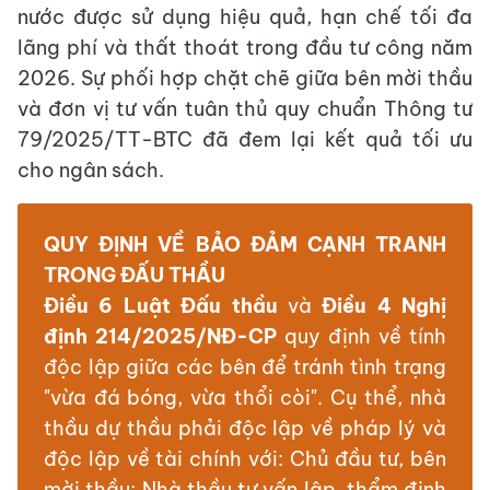
nước được sử dụng hiệu quả, hạn chế tối đa
lãng phí và thất thoát trong đầu tư công năm
2026. Sự phối hợp chặt chẽ giữa bên mời thầu
và đơn vị tư vấn tuân thủ quy chuẩn Thông tư
79/2025/TT-BTC đã đem lại kết quả tối ưu
cho ngân sách.
QUY ĐỊNH VỀ BẢO ĐẢM CẠNH TRANH
TRONG ĐẤU THẦU
Điều 6 Luật Đấu thầu
và
Điều
4
Nghị
định 214/2025/NĐ-CP
quy định về tính
độc lập giữa các bên để tránh tình trạng
"vừa đá bóng, vừa thổi còi". Cụ thể, nhà
thầu dự thầu phải độc lập về pháp lý và
độc lập về tài chính với: Chủ đầu tư, bên
mời thầu; Nhà thầu tư vấn lập, thẩm định