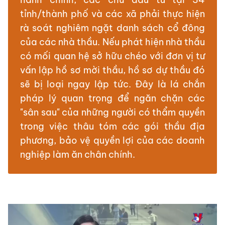
tỉnh/thành phố và các xã phải thực hiện
rà soát nghiêm ngặt danh sách cổ đông
của các nhà thầu. Nếu phát hiện nhà thầu
có mối quan hệ sở hữu chéo với đơn vị tư
vấn lập hồ sơ mời thầu, hồ sơ dự thầu đó
sẽ bị loại ngay lập tức. Đây là lá chắn
pháp lý quan trọng để ngăn chặn các
"sân sau" của những người có thẩm quyền
trong việc thâu tóm các gói thầu địa
phương, bảo vệ quyền lợi của các doanh
nghiệp làm ăn chân chính.