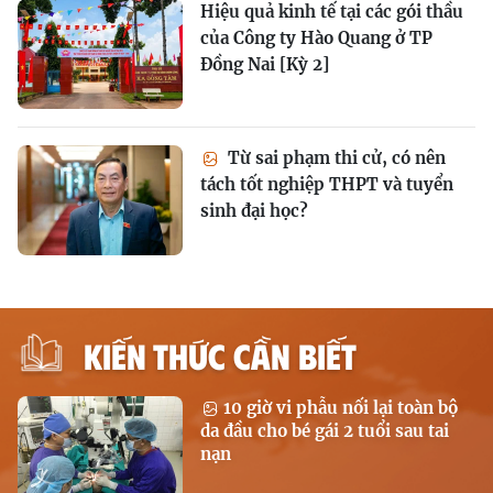
Hiệu quả kinh tế tại các gói thầu
của Công ty Hào Quang ở TP
Đồng Nai [Kỳ 2]
Từ sai phạm thi cử, có nên
tách tốt nghiệp THPT và tuyển
sinh đại học?
KIẾN THỨC CẦN BIẾT
10 giờ vi phẫu nối lại toàn bộ
da đầu cho bé gái 2 tuổi sau tai
nạn