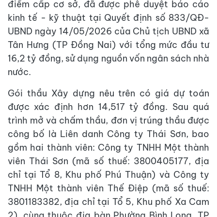
điểm cấp cơ sở, đã được phê duyệt báo cáo
kinh tế - kỹ thuật tại Quyết định số 833/QĐ-
UBND ngày 14/05/2026 của Chủ tịch UBND xã
Tân Hưng (TP Đồng Nai) với tổng mức đầu tư
16,2 tỷ đồng, sử dụng nguồn vốn ngân sách nhà
nước.
Gói thầu Xây dựng nêu trên có giá dự toán
được xác định hơn 14,517 tỷ đồng. Sau quá
trình mở và chấm thầu, đơn vị trúng thầu được
công bố là Liên danh Công ty Thái Sơn, bao
gồm hai thành viên: Công ty TNHH Một thành
viên Thái Sơn (mã số thuế: 3800405177, địa
chỉ tại Tổ 8, Khu phố Phú Thuận) và Công ty
TNHH Một thành viên Thế Điệp (mã số thuế:
3801183382, địa chỉ tại Tổ 5, Khu phố Xa Cam
2), cùng thuộc địa bàn Phường Bình Long, TP