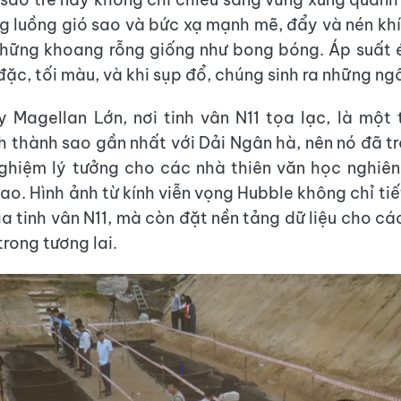
 luồng gió sao và bức xạ mạnh mẽ, đẩy và nén kh
hững khoang rỗng giống như bong bóng. Áp suất 
ặc, tối màu, và khi sụp đổ, chúng sinh ra những ng
Magellan Lớn, nơi tinh vân N11 tọa lạc, là một
nh thành sao gần nhất với Dải Ngân hà, nên nó đã t
ghiệm lý tưởng cho các nhà thiên văn học nghiê
ao. Hình ảnh từ kính viễn vọng Hubble không chỉ tiế
a tinh vân N11, mà còn đặt nền tảng dữ liệu cho cá
rong tương lai.