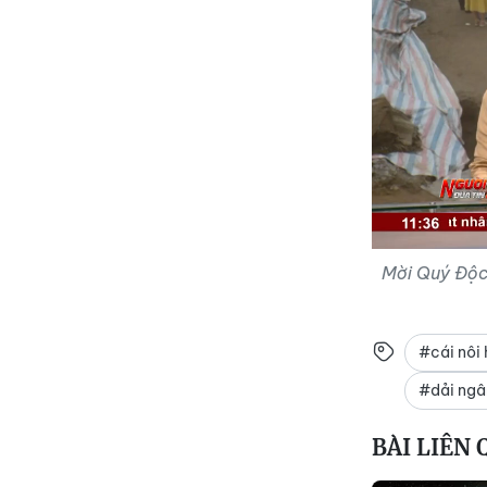
Mời Quý Độc
#cái nôi 
#dải ngâ
BÀI LIÊN