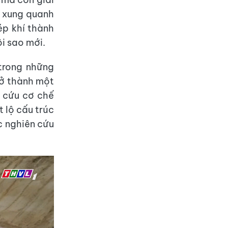
í xung quanh
ép khí thành
ôi sao mới.
 trong những
rở thành một
n cứu cơ chế
t lộ cấu trúc
c nghiên cứu