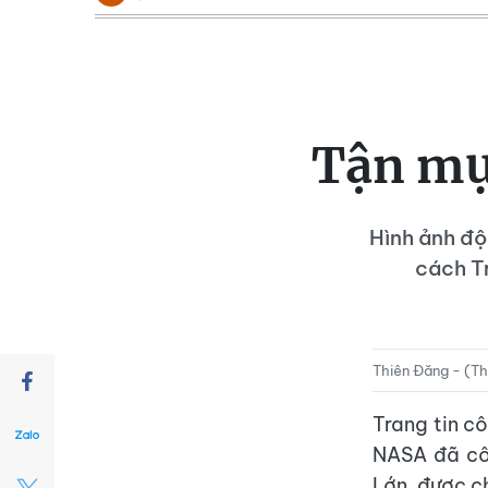
Tận mục
Hình ảnh độ
cách T
Thiên Đăng - (T
Trang tin c
NASA đã cô
Lớn, được c