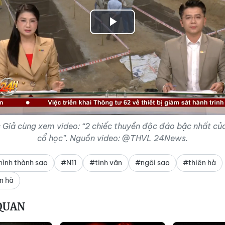
Play
Video
 Giả cùng xem video: “2 chiếc thuyền độc đáo bậc nhất củ
cổ học”. Nguồn video: @THVL 24News.
hình thành sao
#N11
#tinh vân
#ngôi sao
#thiên hà
n hà
 QUAN