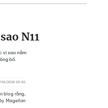
 sao N11
c vì sao nằm
ông bố.
/06/2026 00:00
n blog rằng,
ây Magellan