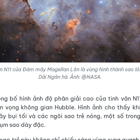
n N11 của Đám mây Magellan Lớn là vùng hình thành sao lớ
Dải Ngân hà. Ảnh: @NASA.
ng bố hình ảnh độ phân giải cao của tinh vân N1
ễn vọng không gian Hubble. Hình ảnh cho thấy kh
 bụi tối và các ngôi sao trẻ nóng, một số tron
cụm sao dày đặc.
sao trẻ này không chỉ chiếu sáng vùng xung quanh