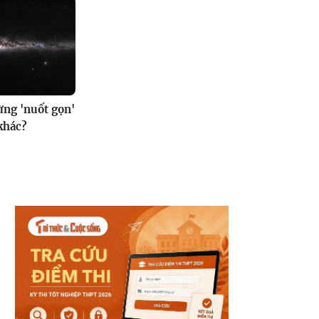
ừng 'nuốt gọn'
khác?