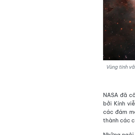
Vùng tinh vâ
NASA đã cô
bởi Kính vi
các đám mây
thành các 
Những ngôi 