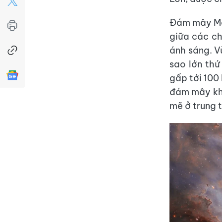
Đám mây Mag
giữa các c
ánh sáng. V
sao lớn thứ
gấp tới 100 
đám mây khí
mẽ ở trung 