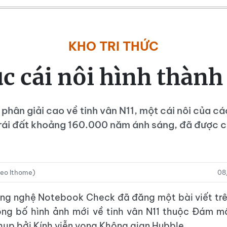
KHO TRI THỨC
 cái nôi hình thành
 phân giải cao về tinh vân N11, một cái nôi của cá
rái đất khoảng 160.000 năm ánh sáng, đã được c
heo Ithome)
08
ông nghệ Notebook Check đã đăng một bài viết trê
ng bố hình ảnh mới về tinh vân N11 thuộc Đám m
hụp bởi Kính viễn vọng Không gian Hubble.