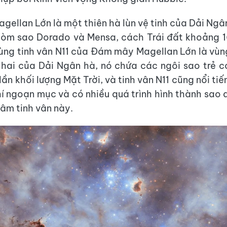
ellan Lớn là một thiên hà lùn vệ tinh của Dải Ngâ
hòm sao Dorado và Mensa, cách Trái đất khoảng 
ùng tinh vân N11 của Đám mây Magellan Lớn là vùn
 hai của Dải Ngân hà, nó chứa các ngôi sao trẻ c
lần khối lượng Mặt Trời, và tinh vân N11 cũng nổi ti
 ngoạn mục và có nhiều quá trình hình thành sao 
tâm tinh vân này.