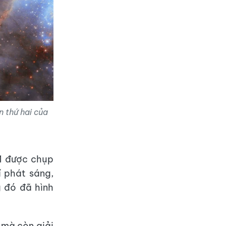
n thứ hai của
1 được chụp
í phát sáng,
g đó đã hình
 mà còn giải