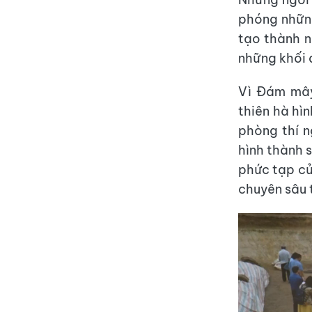
phóng những
tạo thành n
những khối đ
Vì Đám mây 
thiên hà hì
phòng thí n
hình thành s
phức tạp củ
chuyên sâu t