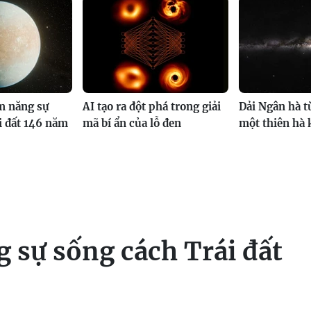
m năng sự
AI tạo ra đột phá trong giải
Dải Ngân hà t
i đất 146 năm
mã bí ẩn của lỗ đen
một thiên hà 
 sự sống cách Trái đất