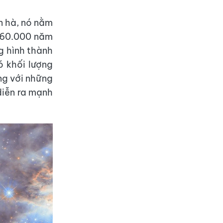
n hà, nó nằm
160.000 năm
g hình thành
ó khối lượng
ếng với những
diễn ra mạnh