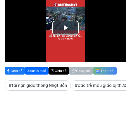
Play
Video
Chia sẻ
Chia sẻ
Chia sẻ
Copy link
Theo dõi
#tai nạn giao thông Nhật Bản
#các trẻ mẫu giáo bị thươn