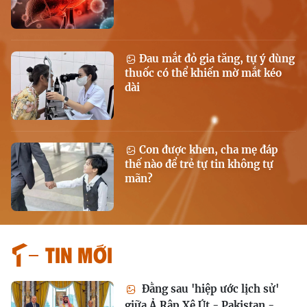
Đau mắt đỏ gia tăng, tự ý dùng
thuốc có thể khiến mờ mắt kéo
dài
Con được khen, cha mẹ đáp
thế nào để trẻ tự tin không tự
mãn?
Tin mới
Đằng sau 'hiệp ước lịch sử'
giữa Ả Rập Xê Út - Pakistan -