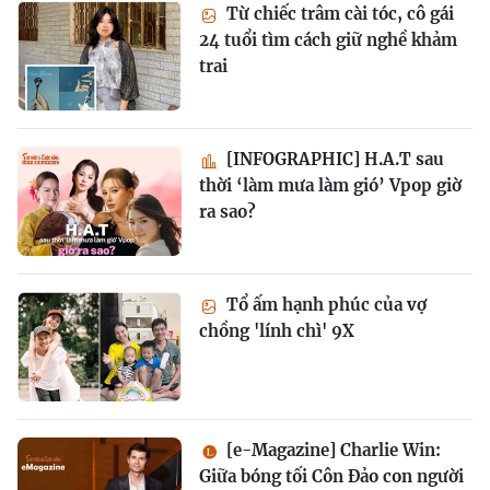
Từ chiếc trâm cài tóc, cô gái
24 tuổi tìm cách giữ nghề khảm
trai
[INFOGRAPHIC] H.A.T sau
thời ‘làm mưa làm gió’ Vpop giờ
ra sao?
Tổ ấm hạnh phúc của vợ
chồng 'lính chì' 9X
[e-Magazine] Charlie Win:
Giữa bóng tối Côn Đảo con người