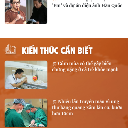
'Em' và dự án điện ảnh Hàn Quốc
KIẾN THỨC CẦN BIẾT
Cúm mùa có thể gây biến
chứng nặng ở cả trẻ khỏe mạnh
Nhiều lần truyền máu vì ung
thư bàng quang xâm lấn cơ, bướu
hơn 10cm