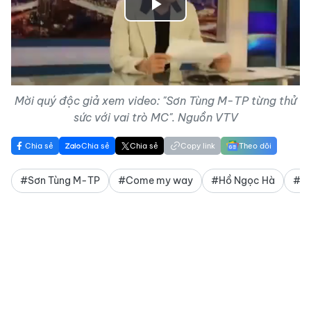
Play
Video
Mời quý độc giả xem video: "Sơn Tùng M-TP từng thử
sức với vai trò MC". Nguồn VTV
Chia sẻ
Chia sẻ
Chia sẻ
Copy link
Theo dõi
#Sơn Tùng M-TP
#Come my way
#Hồ Ngọc Hà
#Hồ