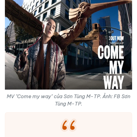
MV "Come my way" của Sơn Tùng M-TP. Ảnh: FB Sơn
Tùng M-TP.