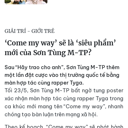
GIẢI TRÍ - GIỚI TRẺ
‘Come my way’ sẽ là ‘siêu phẩm’
mới của Sơn Tùng M-TP?
Sau “Hãy trao cho anh”, Sơn Tùng M-TP thêm
một lần đặt cược vào thị trường quốc tế bằng
màn hợp tác cùng rapper Tyga.
Tối 23/5, Sơn Tùng M-TP bất ngờ tung poster
xác nhận màn hợp tác cùng rapper Tyga trong
ca khúc mới mang tên “Come my way”, nhanh
chóng tạo bàn luận trên mạng xã hội.
Theo kế hoạch, “Come my way” sẽ phát hành