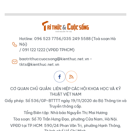
Hotline: 096 523 7756/035 249 5588 (Toà soạn Hà
Nội)
/ 091 122 1222 (VPĐD TPHCM)
baotrithuccuocsong@kienthuc.net.vn -
tkts@kienthuc.net.vn
CƠ QUAN CHỦ QUẢN: LIÊN HIỆP CÁC HỘI KHOA HỌC VÀ KỸ
THUẬT VIỆT NAM
Giấy phép: Số 536/GP-BTTTT ngày 19/11/2020 do Bộ Thông tin và
Truyền thông cấp.
Tổng Biên tập: Nhà báo Nguyễn Thị Mai Hương
Tòa soạn: Số 70 Trần Hưng Đạo, phường Cửa Nam, Hà Nội.
VPĐD tại TP.HCM: 590/24 Phan Văn Trị, phường Hạnh Thông,