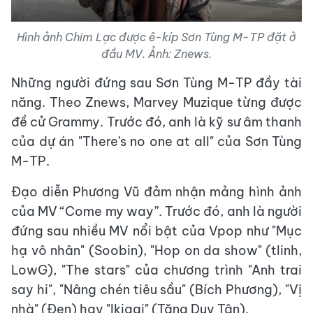
Hình ảnh Chim Lạc được ê-kíp Sơn Tùng M-TP đặt ở
đầu MV. Ảnh: Znews.
Những người đứng sau Sơn Tùng M-TP đầy tài
năng. Theo Znews, Marvey Muzique từng được
đề cử Grammy. Trước đó, anh là kỹ sư âm thanh
của dự án "There's no one at all" của Sơn Tùng
M-TP.
Đạo diễn Phương Vũ đảm nhận mảng hình ảnh
của MV “Come my way”. Trước đó, anh là người
đứng sau nhiều MV nổi bật của Vpop như "Mục
hạ vô nhân" (Soobin), "Hop on da show" (tlinh,
LowG), "The stars" của chương trình "Anh trai
say hi", "Nâng chén tiêu sầu" (Bích Phương), "Vị
nhà" (Đen) hay "Ikigai" (Tăng Duy Tân).