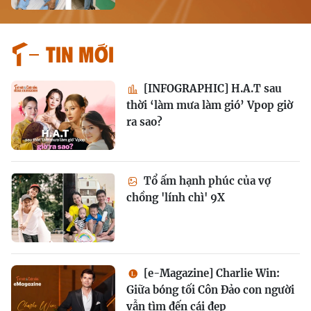
Tin mới
[INFOGRAPHIC] H.A.T sau
thời ‘làm mưa làm gió’ Vpop giờ
ra sao?
Tổ ấm hạnh phúc của vợ
chồng 'lính chì' 9X
[e-Magazine] Charlie Win:
Giữa bóng tối Côn Đảo con người
vẫn tìm đến cái đẹp