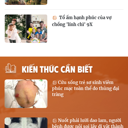
Tổ ấm hạnh phúc của vợ
chồng 'lính chì' 9X
KIẾN THỨC CẦN BIẾT
Cứu sống trẻ sơ sinh viêm
phúc mạc toàn thể do thủng đại
tràng
Nuốt phải lưỡi dao lam, người
bệnh được nội soi lấy dị vật thành