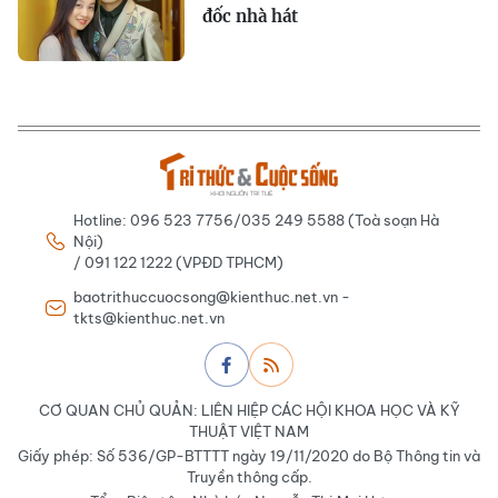
đốc nhà hát
Hotline: 096 523 7756/035 249 5588 (Toà soạn Hà
Nội)
/ 091 122 1222 (VPĐD TPHCM)
baotrithuccuocsong@kienthuc.net.vn -
tkts@kienthuc.net.vn
CƠ QUAN CHỦ QUẢN: LIÊN HIỆP CÁC HỘI KHOA HỌC VÀ KỸ
THUẬT VIỆT NAM
Giấy phép: Số 536/GP-BTTTT ngày 19/11/2020 do Bộ Thông tin và
Truyền thông cấp.