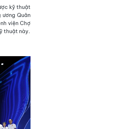
ược kỹ thuật
ng ương Quân
ệnh viện Chợ
ỹ thuật này.