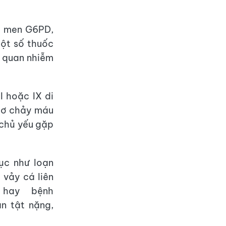
u men G6PD,
một số thuốc
n quan nhiễm
I hoặc IX di
 cơ chảy máu
 chủ yếu gặp
ục như loạn
 vảy cá liên
 hay bệnh
àn tật nặng,