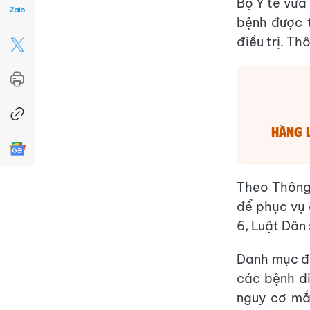
Bộ Y tế vừa
bệnh được t
điều trị. Th
Hàng 
Theo Thông 
để phục vụ 
6, Luật Dân
Danh mục đư
các bệnh di
nguy cơ mắ