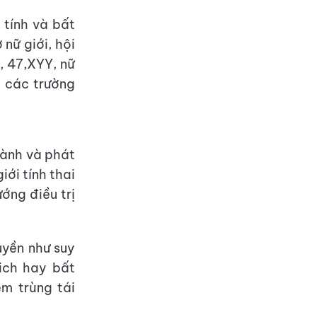
 tính và bất
 nữ giới, hội
, 47,XYY, nữ
 các trường
hành và phát
iới tính thai
ướng điều trị
uyền như suy
ich hay bất
m trùng tái