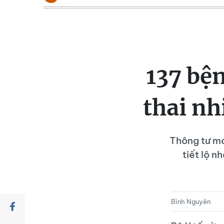
137 bện
thai nh
Thông tư mớ
tiết lộ n
Bình Nguyên