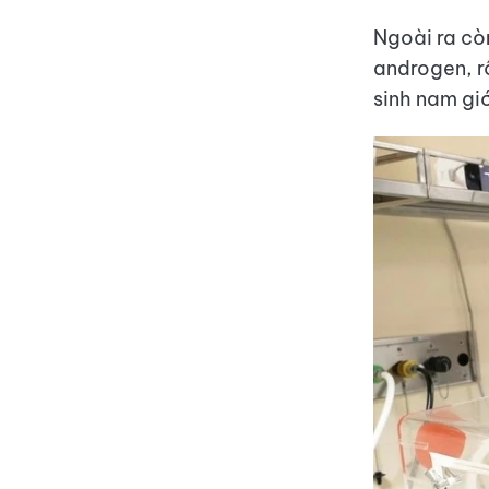
Ngoài ra cò
androgen, r
sinh nam giớ