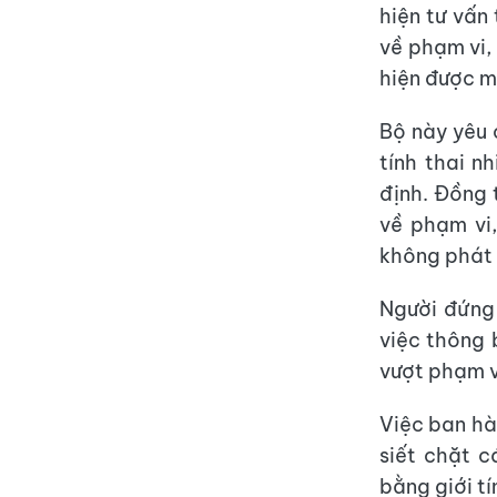
hiện tư vấn
về phạm vi,
hiện được m
Bộ này yêu 
tính thai n
định. Đồng t
về phạm vi,
không phát 
Người đứng 
việc thông 
vượt phạm v
Việc ban hà
siết chặt c
bằng giới tí