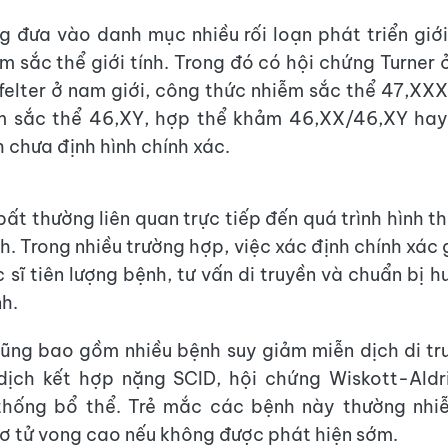
g đưa vào danh mục nhiều rối loạn phát triển giới
 sắc thể giới tính. Trong đó có hội chứng Turner ở
felter ở nam giới, công thức nhiễm sắc thể 47,XXX
m sắc thể 46,XY, hợp thể khảm 46,XX/46,XY hay
h chưa định hình chính xác.
bất thường liên quan trực tiếp đến quá trình hình t
ính. Trong nhiều trường hợp, việc xác định chính xác g
 sĩ tiên lượng bệnh, tư vấn di truyền và chuẩn bị h
nh.
ng bao gồm nhiều bệnh suy giảm miễn dịch di tr
dịch kết hợp nặng SCID, hội chứng Wiskott-Aldr
thống bổ thể. Trẻ mắc các bệnh này thường nhiễ
cơ tử vong cao nếu không được phát hiện sớm.