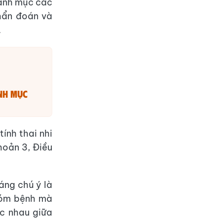
danh mục các
chẩn đoán và
.
nh mục
ính thai nhi
hoản 3, Điều
áng chú ý là
nhóm bệnh mà
c nhau giữa