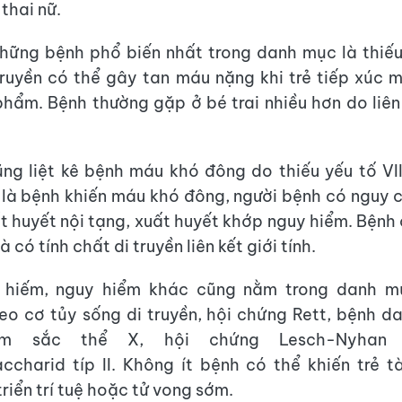
thai nữ.
những bệnh phổ biến nhất trong danh mục là thiế
 truyền có thể gây tan máu nặng khi trẻ tiếp xúc 
hẩm. Bệnh thường gặp ở bé trai nhiều hơn do liê
ng liệt kê bệnh máu khó đông do thiếu yếu tố VII
 là bệnh khiến máu khó đông, người bệnh có nguy
ất huyết nội tạng, xuất huyết khớp nguy hiểm. Bệnh
à có tính chất di truyền liên kết giới tính.
 hiếm, nguy hiểm khác cũng nằm trong danh m
eo cơ tủy sống di truyền, hội chứng Rett, bệnh da
ễm sắc thể X, hội chứng Lesch-Nyhan
charid típ II. Không ít bệnh có thể khiến trẻ t
riển trí tuệ hoặc tử vong sớm.