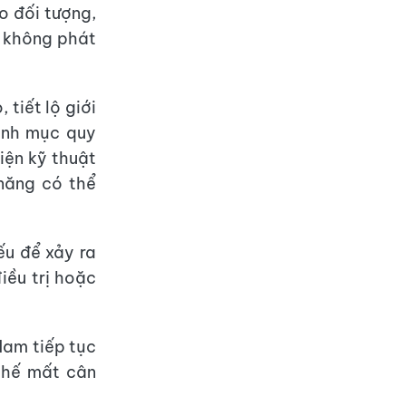
o đối tượng,
g không phát
tiết lộ giới
danh mục quy
hiện kỹ thuật
 năng có thể
ếu để xảy ra
iều trị hoặc
Nam tiếp tục
 chế mất cân