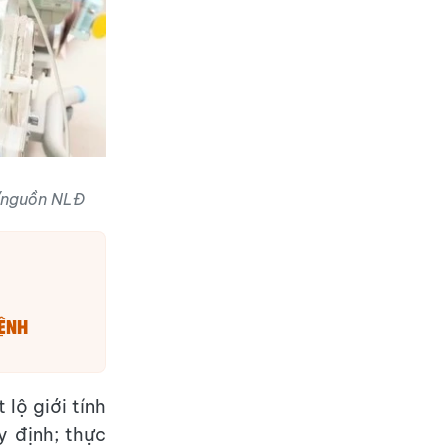
a/nguồn NLĐ
bệnh
lộ giới tính
y định; thực