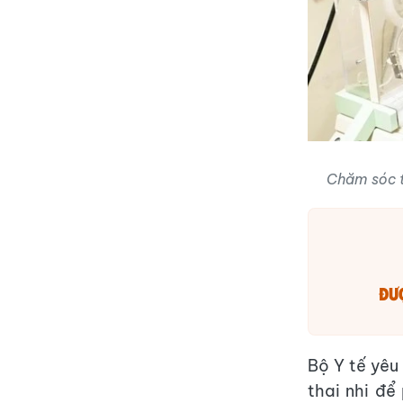
Chăm sóc t
Đượ
Bộ Y tế yêu
thai nhi để