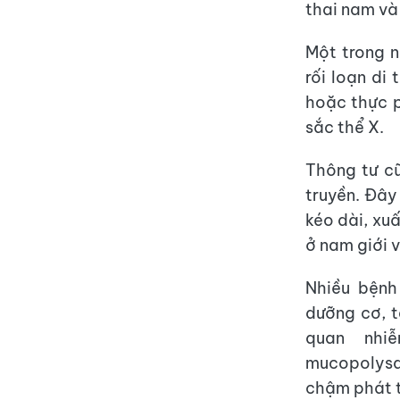
thai nam và 
Một trong 
rối loạn di
hoặc thực p
sắc thể X.
Thông tư cũ
truyền. Đây
kéo dài, xu
ở nam giới v
Nhiều bệnh
dưỡng cơ, t
quan nhi
mucopolysac
chậm phát t