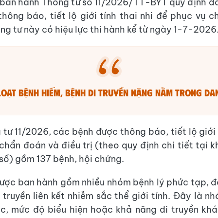
 ban hành Thông tư số 11/2026/TT-BYT quy định 
hông báo, tiết lộ giới tính thai nhi để phục vụ 
ông tư này có hiệu lực thi hành kể từ ngày 1-7-2026
loạt bệnh hiếm, bệnh di truyền nặng nằm trong da
tư 11/2026, các bệnh được thông báo, tiết lộ giới t
chẩn đoán và điều trị (theo quy định chi tiết tại k
 số) gồm 137 bệnh, hội chứng.
ợc ban hành gồm nhiều nhóm bệnh lý phức tạp, đ
 truyền liên kết nhiễm sắc thể giới tính. Đây là 
c, mức độ biểu hiện hoặc khả năng di truyền khá