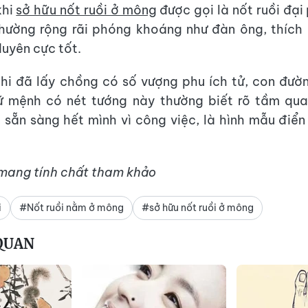
khi
sở hữu nốt ruồi ở mông
được gọi là nốt ruồi đại
thường rộng rãi phóng khoáng như đàn ông, thích
duyên cực tốt.
hi đã lấy chồng có số vượng phu ích tử, con đườ
ữ mệnh có nét tướng này thường biết rõ tầm qua
 sẵn sàng hết mình vì công việc, là hình mẫu điển
.
 mang tính chất tham khảo
i
#Nốt ruồi nằm ở mông
#sở hữu nốt ruồi ở mông
 QUAN