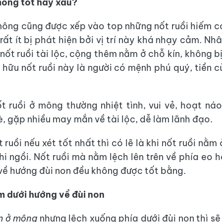
mông tốt hay xấu?
ông cũng được xếp vào top những nốt ruồi hiếm có
rất ít bị phát hiện bởi vị trí này khá nhạy cảm. Nh
nốt ruồi tài lộc, cộng thêm nằm ở chỗ kín, không b
 hữu nốt ruồi này là người có mệnh phú quý, tiền c
t ruồi ở mông thường nhiệt tình, vui vẻ, hoạt ná
è, gặp nhiều may mắn về tài lộc, dễ làm lãnh đạo.
ruồi nếu xét tốt nhất thì có lẽ là khi nốt ruồi nằm 
i ngồi. Nốt ruồi mà nằm lệch lên trên về phía eo 
về hướng đùi non đều không được tốt bằng.
m dưới hướng về đùi non
m ở mông
nhưng lệch xuống phía dưới đùi non thì sẽ 