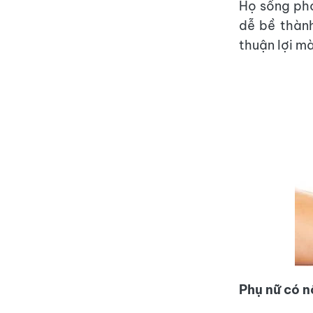
Họ sống phó
dễ bề thành
thuận lợi m
Phụ nữ có n