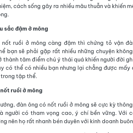
niệm, cách sống gây ra nhiều mâu thuẫn và khiến m
òng.
àu sắc đậm ở mông
 nốt ruồi ở mông càng đậm thì chứng tỏ vận đ
hể bạn sẽ phải gặp rất nhiều những chuyện không
ở thành tâm điểm chú ý thái quá khiến người đời ghe
y có thể có nhiều bạn nhưng lại chẳng được mấy a
 trong tập thể.
nốt ruồi ở mông
ướng, đàn ông có nốt ruồi ở mông sẽ cực kỳ thông m
là người có tham vọng cao, ý chí bền vững. Với c
ường nên họ rất nhanh bén duyên với kinh doanh buô