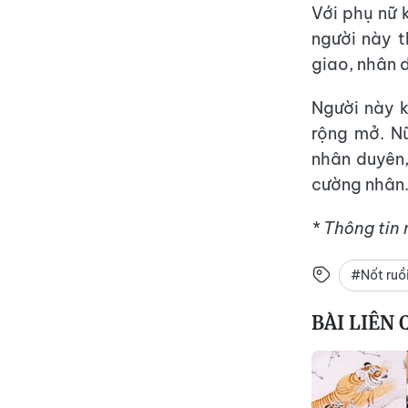
Với phụ nữ 
người này 
giao, nhân 
Người này k
rộng mở. N
nhân duyên,
cường nhân
* Thông tin
#Nốt ruồ
BÀI LIÊN