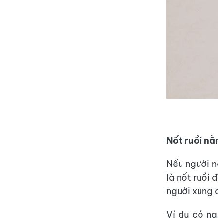
Nốt ruồi nằ
Nếu người n
là nốt ruồi 
người xung 
Ví dụ có ng