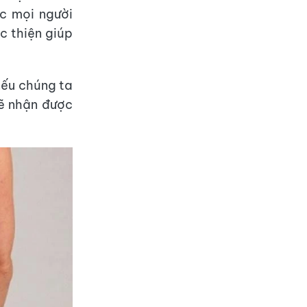
ợc mọi người
ệc thiện giúp
nếu chúng ta
sẽ nhận được