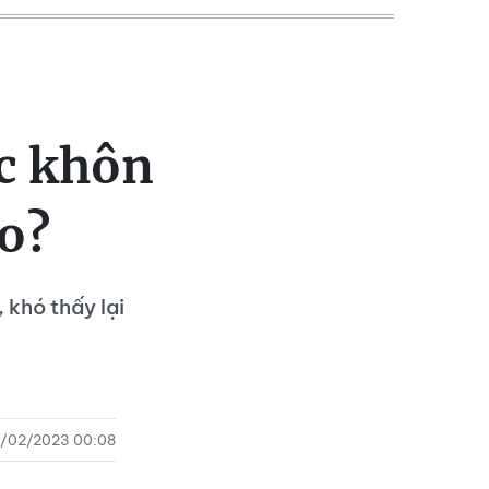
úc khôn
ào?
 khó thấy lại
8/02/2023 00:08