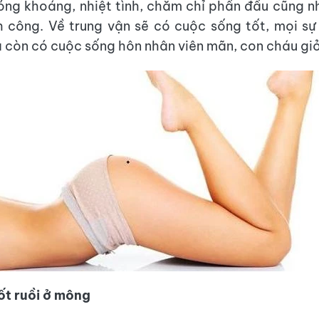
ng khoáng, nhiệt tình, chăm chỉ phấn đấu cũng n
 công. Về trung vận sẽ có cuộc sống tốt, mọi s
à còn có cuộc sống hôn nhân viên mãn, con cháu giỏ
ốt ruồi ở mông