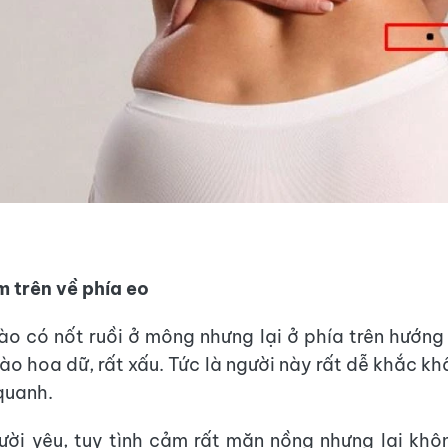
m trên về phía eo
ào có nốt ruồi ở mông nhưng lại ở phía trên hướng v
đào hoa dữ, rất xấu. Tức là người này rất dễ khắc k
quanh.
ười yêu, tuy tình cảm rất mặn nồng nhưng lại kh