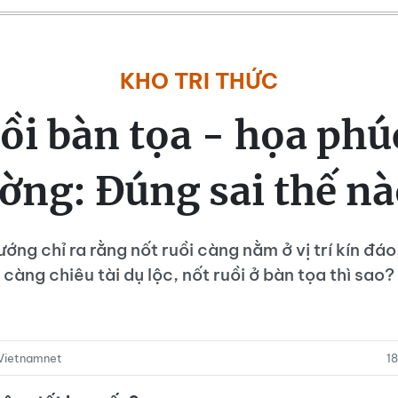
KHO TRI THỨC
ồi bàn tọa - họa ph
ờng: Đúng sai thế n
ớng chỉ ra rằng nốt ruồi càng nằm ở vị trí kín đáo,
càng chiêu tài dụ lộc, nốt ruồi ở bàn tọa thì sao?
Vietnamnet
1