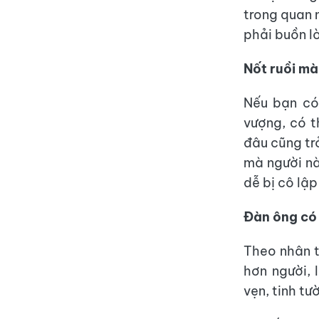
trong quan 
phải buồn l
Nốt ruồi m
Nếu bạn có
vượng, có t
đâu cũng tr
mà người nà
dễ bị cô lập
Đàn ông có 
Theo nhân t
hơn người, 
vẹn, tinh t