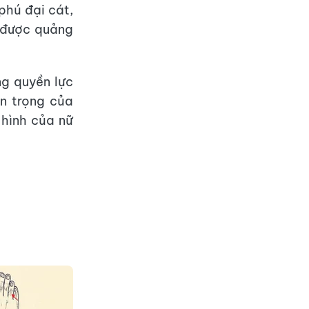
 phú đại cát,
 được quảng
ng quyền lực
n trọng của
 hình của nữ