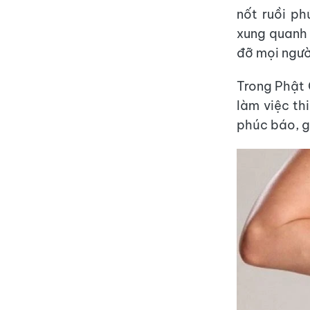
nốt ruồi ph
xung quanh k
đỡ mọi ngườ
Trong Phật 
làm việc th
phúc báo, g