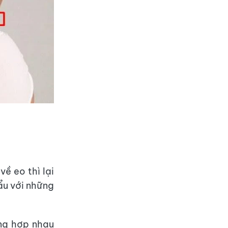
ề eo thì lại
hẩu với những
ông hợp nhau