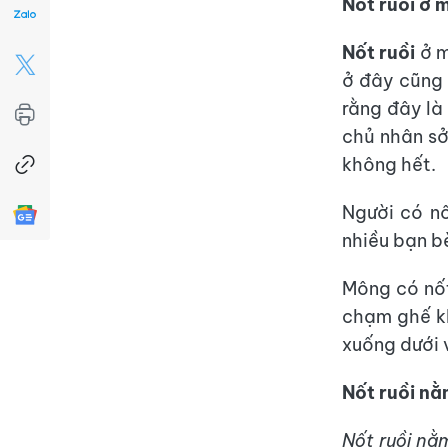
Nốt ruồi ở 
Nốt ruồi
ở m
ở đây cũng 
rằng đây là 
chủ nhân sở
không hết.
Người có nố
nhiều bạn b
Mông có nốt 
chạm ghế kh
xuống dưới 
Nốt ruồi nằ
Nốt ruồi nằ