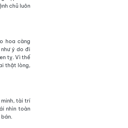
ệnh chủ luôn
ào hoa càng
 như ý do đi
n tỵ. Vì thế
i thật lòng,
inh, tài trí
ái nhìn toàn
n bán.