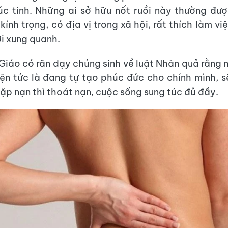
úc tinh. Những ai sở hữu nốt ruồi này thường đư
ính trọng, có địa vị trong xã hội, rất thích làm vi
i xung quanh.
Giáo có răn dạy chúng sinh về luật Nhân quả rằng 
iện tức là đang tự tạo phúc đức cho chính mình, 
ặp nạn thì thoát nạn, cuộc sống sung túc đủ đầy.