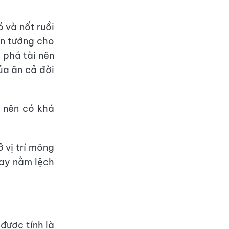
 và nốt ruồi
ân tướng cho
ị phá tài nên
ủa ăn cả đời
o nên có khá
ở vị trí mông
hay nằm lệch
được tính là