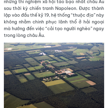
những thí nghiệm xã hội táo bạo nhất châu Âu
sau thời kỳ chiến tranh Napoleon. Được thành
lập vào đầu thế kỷ 19, hệ thống “thuộc địa” này
không nhằm chinh phục lãnh thổ ở hải ngoại
mà hướng đến việc “cải tạo người nghèo” ngay
trong lòng châu Âu.