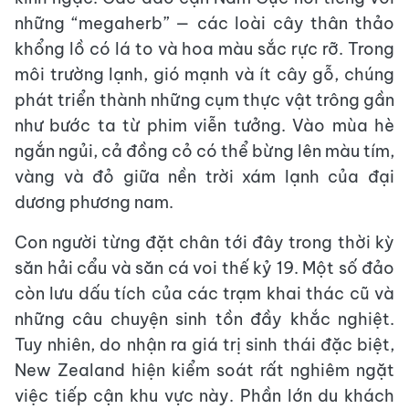
những “megaherb” — các loài cây thân thảo
khổng lồ có lá to và hoa màu sắc rực rỡ. Trong
môi trường lạnh, gió mạnh và ít cây gỗ, chúng
phát triển thành những cụm thực vật trông gần
như bước ta từ phim viễn tưởng. Vào mùa hè
ngắn ngủi, cả đồng cỏ có thể bừng lên màu tím,
vàng và đỏ giữa nền trời xám lạnh của đại
dương phương nam.
Con người từng đặt chân tới đây trong thời kỳ
săn hải cẩu và săn cá voi thế kỷ 19. Một số đảo
còn lưu dấu tích của các trạm khai thác cũ và
những câu chuyện sinh tồn đầy khắc nghiệt.
Tuy nhiên, do nhận ra giá trị sinh thái đặc biệt,
New Zealand hiện kiểm soát rất nghiêm ngặt
việc tiếp cận khu vực này. Phần lớn du khách