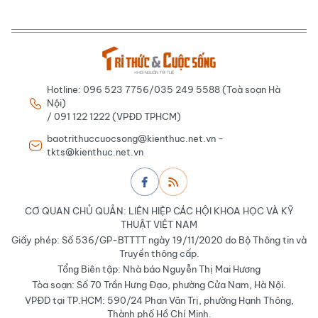
Hotline: 096 523 7756/035 249 5588 (Toà soạn Hà
Nội)
/ 091 122 1222 (VPĐD TPHCM)
baotrithuccuocsong@kienthuc.net.vn -
tkts@kienthuc.net.vn
CƠ QUAN CHỦ QUẢN: LIÊN HIỆP CÁC HỘI KHOA HỌC VÀ KỸ
THUẬT VIỆT NAM
Giấy phép: Số 536/GP-BTTTT ngày 19/11/2020 do Bộ Thông tin và
Truyền thông cấp.
Tổng Biên tập: Nhà báo Nguyễn Thị Mai Hương
Tòa soạn: Số 70 Trần Hưng Đạo, phường Cửa Nam, Hà Nội.
VPĐD tại TP.HCM: 590/24 Phan Văn Trị, phường Hạnh Thông,
Thành phố Hồ Chí Minh.