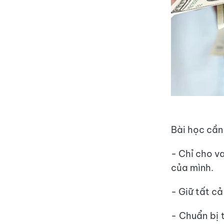
Bài học cần
- Chỉ cho v
của mình.
- Giữ tất c
- Chuẩn bị 