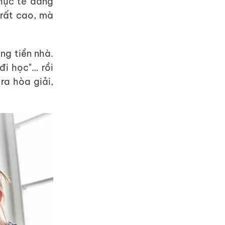
thực tế đáng
 rất cao, mà
ng tiền nhà.
đi học"… rồi
ra hòa giải,