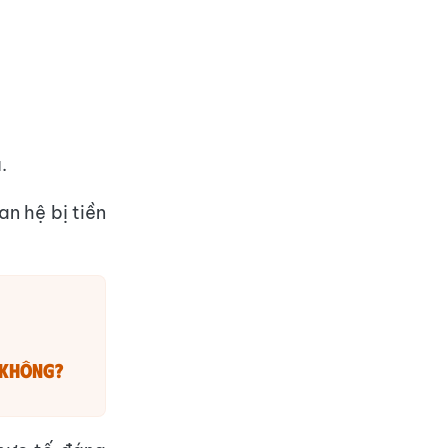
.
an hệ bị tiền
c không?