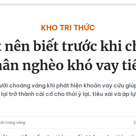
KHO TRI THỨC
t nên biết trước khi 
hân nghèo khó vay ti
ười choáng váng khi phát hiện khoản vay cứu giú
ại trở thành cái cớ cho thói ỷ lại, tiêu xài và áp 
ời trang vàng
2