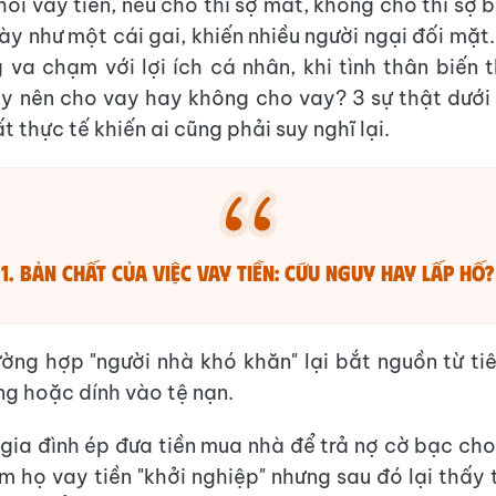
ỏi vay tiền, nếu cho thì sợ mất, không cho thì sợ bị
ày như một cái gai, khiến nhiều người ngại đối mặt
 va chạm với lợi ích cá nhân, khi tình thân biến 
y nên cho vay hay không cho vay? 3 sự thật dưới
 thực tế khiến ai cũng phải suy nghĩ lại.
1. Bản chất của việc vay tiền: Cứu nguy hay lấp hố?
ường hợp "người nhà khó khăn" lại bắt nguồn từ ti
ếng hoặc dính vào tệ nạn.
 gia đình ép đưa tiền mua nhà để trả nợ cờ bạc cho 
m họ vay tiền "khởi nghiệp" nhưng sau đó lại thấy 