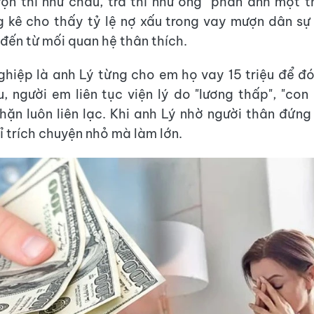
ợn thì như cháu, trả thì như ông" phản ánh một 
 kê cho thấy tỷ lệ nợ xấu trong vay mượn dân sự
 đến từ mối quan hệ thân thích.
hiệp là anh Lý từng cho em họ vay 15 triệu để đó
, người em liên tục viện lý do "lương thấp", "con 
hặn luôn liên lạc. Khi anh Lý nhờ người thân đứng 
hỉ trích chuyện nhỏ mà làm lớn.