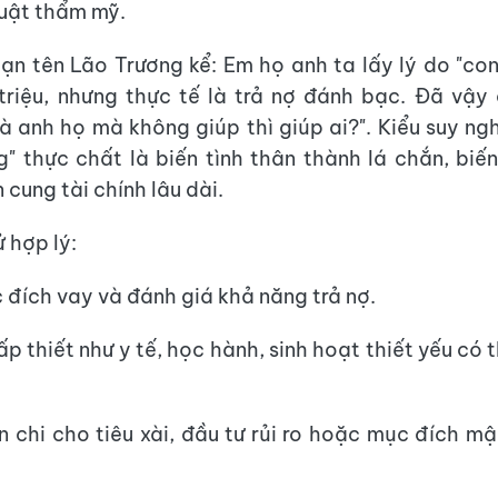
uật thẩm mỹ.
ạn tên Lão Trương kể: Em họ anh ta lấy lý do "co
riệu, nhưng thực tế là trả nợ đánh bạc. Đã vậy 
là anh họ mà không giúp thì giúp ai?". Kiểu suy ngh
g" thực chất là biến tình thân thành lá chắn, biế
cung tài chính lâu dài.
 hợp lý:
c đích vay và đánh giá khả năng trả nợ.
p thiết như y tế, học hành, sinh hoạt thiết yếu có
 chi cho tiêu xài, đầu tư rủi ro hoặc mục đích m