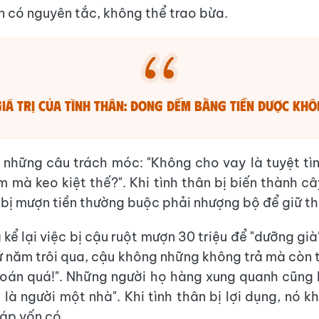
n có nguyên tắc, không thể trao bừa.
Giá trị của tình thân: Đong đếm bằng tiền được kh
những câu trách móc: "Không cho vay là tuyệt tìn
 mà keo kiệt thế?". Khi tình thân bị biến thành c
 bị mượn tiền thường buộc phải nhượng bộ để giữ th
kể lại việc bị cậu ruột mượn 30 triệu để "dưỡng gi
ứ năm trôi qua, cậu không những không trả mà còn 
toán quá!". Những người họ hàng xung quanh cũng 
 là người một nhà". Khi tình thân bị lợi dụng, nó k
áp vốn có.