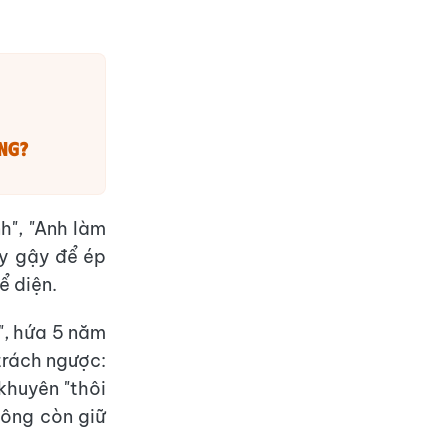
ông?
h", "Anh làm
ây gậy để ép
ể diện.
à", hứa 5 năm
trách ngược:
khuyên "thôi
hông còn giữ