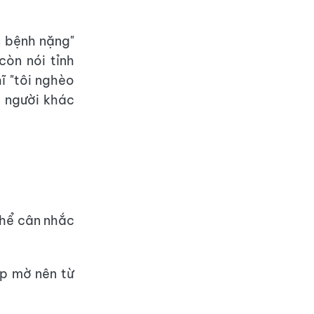
n bệnh nặng"
còn nói tỉnh
ĩ "tôi nghèo
n người khác
 thể cân nhắc
ập mờ nên từ