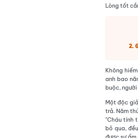
Lòng tốt cầ
2. 
Không hiếm 
anh bao năm
buộc, người
Một độc giả 
trả. Năm th
"Cháu tính 
bỏ qua, đều
được sự ấm 