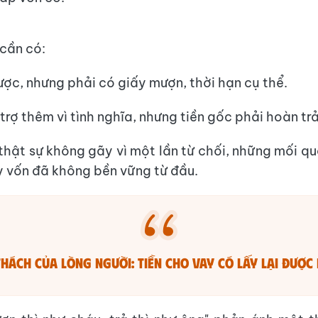
cần có:
ược, nhưng phải có giấy mượn, thời hạn cụ thể.
trợ thêm vì tình nghĩa, nhưng tiền gốc phải hoàn trả
thật sự không gãy vì một lần từ chối, những mối qu
 vốn đã không bền vững từ đầu.
thách của lòng người: Tiền cho vay có lấy lại đượ