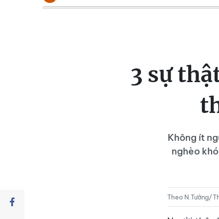
3 sự thậ
t
Không ít ng
nghèo khó l
Theo N.Tường/Th