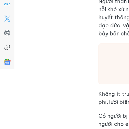
Người thân h
nỗi khó xử n
huyết thống
đạo đức, vậ
bày bản chất
Không ít tr
phí, lười bi
Có người bị
người cho e