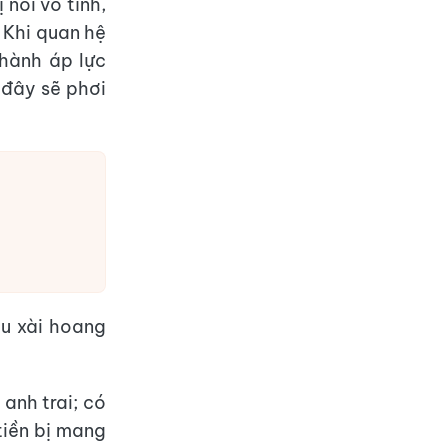
 nói vô tình,
. Khi quan hệ
thành áp lực
 đây sẽ phơi
êu xài hoang
anh trai; có
tiền bị mang