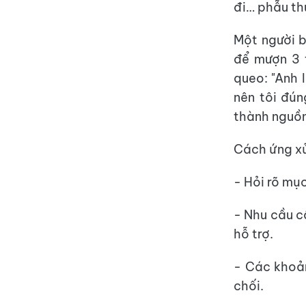
đi… phẫu th
Một người b
để mượn 3 t
queo: "Anh 
nên tôi đún
thành nguồn 
Cách ứng xử
- Hỏi rõ mụ
- Nhu cầu cấ
hỗ trợ.
- Các khoản
chối.