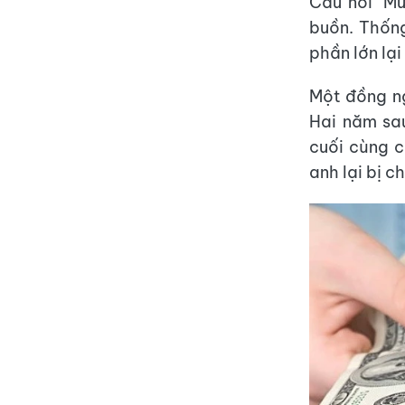
Câu nói "Mư
buồn. Thống
phần lớn lại
Một đồng ng
Hai năm sau
cuối cùng c
anh lại bị c