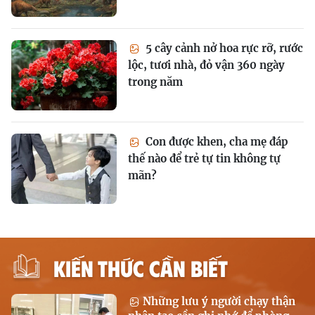
5 cây cảnh nở hoa rực rỡ, rước
lộc, tươi nhà, đỏ vận 360 ngày
trong năm
Con được khen, cha mẹ đáp
thế nào để trẻ tự tin không tự
mãn?
KIẾN THỨC CẦN BIẾT
Những lưu ý người chạy thận