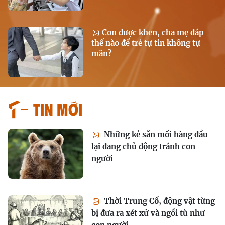
Con được khen, cha mẹ đáp
thế nào để trẻ tự tin không tự
mãn?
Tin mới
Những kẻ săn mồi hàng đầu
lại đang chủ động tránh con
người
Thời Trung Cổ, động vật từng
bị đưa ra xét xử và ngồi tù như