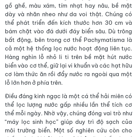
gồ ghề, màu xám, tím nhạt hay nâu, bề mặt
dày và nhăn nheo như da voi thật. Chúng có
thể phát triển đến kích thước hơn 30 cm và
bám chặt vào đá dưới đáy biển sâu. Dù trông
bất động, bên trong cơ thể Pachymatisma là
cả một hệ thống lọc nước hoạt động liên tục.
Hàng nghìn lỗ nhỏ li ti trên bề mặt hút nước
biển vào cơ thể, giữ lại vi khuẩn và các hạt hữu
cơ làm thức ăn rồi đẩy nước ra ngoài qua một
lỗ lớn hơn ở phía trên.
Điều đáng kinh ngạc là một cá thể hải miên có
thể lọc lượng nước gấp nhiều lần thể tích cơ
thể mỗi ngày. Nhờ vậy, chúng đóng vai trò như
“máy lọc sinh học” giúp duy trì độ sạch của
môi trường biển. Một số nghiên cứu còn cho