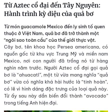
Từ Aztec cổ đại đến Tây Nguyên:
Hành trình kỳ diệu của quả bơ
Từ món guacamole Mexico đến ly sinh tố quen
thuộc ở Việt Nam, quả bơ đã trở thành một
“ngôi sao toàn cầu” của thế giới thực vật.
Cây bơ, tên khoa học Persea americana, có
nguồn gốc từ khu vực Trung Mỹ và miền nam
Mexico, nơi con người đã trồng nó từ hàng
nghìn năm trước. Người Aztec cổ đại gọi quả
bơ là “ahuacatl”, một từ vừa mang nghĩa “quả
bơ” vừa có nghĩa khá hài hước là “tinh hoàn”,
có lẽ vì hình dáng đặc trưng của loại quả này.
Từ ấy sau này dần biến đổi thành “avocado”
trong tiếng Anh hiện đại.