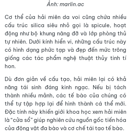
Ảnh: marlin.ac
Cơ thể của hải miên da voi cũng chứa nhiều
cấu trúc silica siêu nhỏ gọi là spicule, hoạt
động như bộ khung nâng đỡ và lớp phòng thủ
tự nhiên. Dưới kính hiển vi, những cấu trúc này
có hình dạng phức tạp và đẹp đến mức trông
giống các tác phẩm nghệ thuật thủy tinh tí
hon.
Dù đơn giản về cấu tạo, hải miên lại có khả
năng tái sinh đáng kinh ngạc. Nếu bị tách
thành nhiều mảnh, các tế bào của chúng có
thể tự tập hợp lại để hình thành cá thể mới.
Đặc tính này khiến giới khoa học xem hải miên
là “cửa sổ” giúp nghiên cứu nguồn gốc tiến hóa
của động vật đa bào và cơ chế tái tạo tế bào.