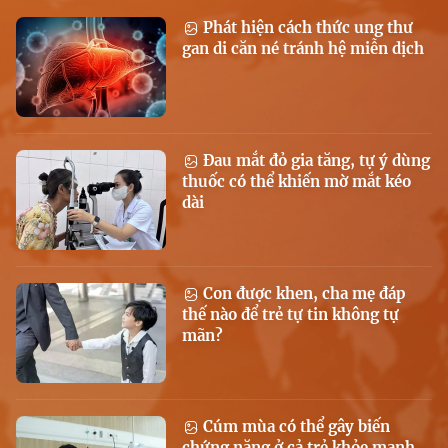
Phát hiện cách thức ung thư
gan di căn né tránh hệ miễn dịch
Đau mắt đỏ gia tăng, tự ý dùng
thuốc có thể khiến mờ mắt kéo
dài
Con được khen, cha mẹ đáp
thế nào để trẻ tự tin không tự
mãn?
Cúm mùa có thể gây biến
chứng nặng ở cả trẻ khỏe mạnh