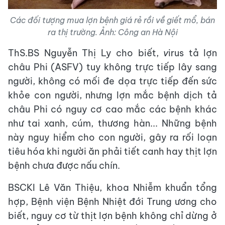
Các đối tượng mua lợn bệnh giá rẻ rồi về giết mổ, bán
ra thị trường. Ảnh: Công an Hà Nội
ThS.BS Nguyễn Thị Ly cho biết,
v
irus tả lợn
châu Phi (ASFV) tuy không trực tiếp lây sang
người, không có mối đe dọa trực tiếp đến sức
khỏe con người, nhưng lợn mắc bệnh dịch tả
châu Phi có nguy cơ cao mắc các bệnh khác
như tai xanh, cúm, thương hàn... Những bệnh
này nguy hiểm cho con người, gây ra rối loạn
tiêu hóa khi người ăn phải tiết canh hay thịt lợn
bệnh chưa được nấu chín.
BSCKI Lê Văn Thiệu, khoa Nhiễm khuẩn tổng
hợp, Bệnh viện Bệnh Nhiệt đới Trung ương cho
biết, nguy cơ từ thịt lợn bệnh không chỉ dừng ở