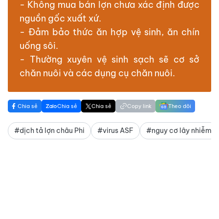
- Không mua bán lợn chưa xác định được
nguồn gốc xuất xứ.
- Đảm bảo thức ăn hợp vệ sinh, ăn chín
uống sôi.
- Thường xuyên vệ sinh sạch sẽ cơ sở
chăn nuôi và các dụng cụ chăn nuôi.
Chia sẻ
Chia sẻ
Chia sẻ
Copy link
Theo dõi
#dịch tả lợn châu Phi
#virus ASF
#nguy cơ lây nhiễm