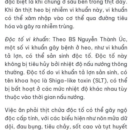
đặc biệt là khi chúng ở sâu bên trong thịt dày.
Khi ăn thịt heo bị nhiễm vi khuẩn này, vi khuẩn
có thể xâm nhập vào cơ thể qua đường tiêu
hóa và gây ra nhiễm trùng.
Độc tố vi khuẩn
: Theo BS Nguyễn Thành Úc,
một số vi khuẩn gây bệnh ở heo, như vi khuẩn
tả lợn, có thể sản sinh độc tố. Độc tố này
không bị tiêu hủy bởi nhiệt độ nấu nướng thông
thường. Độc tố do vi khuẩn tả lợn sản sinh, có
tên khoa học là Shiga-like toxin (SLT), có thể
bị bất hoạt ở các mức nhiệt độ khác nhau tùy
thuộc vào thời gian nấu nướng.
Việc ăn phải thịt chứa độc tố có thể gây ngộ
độc cấp tính, với các biểu hiện như nôn mửa dữ
dội, đau bụng, tiêu chảy, sốt cao và tụt huyết