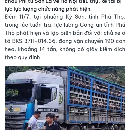
châu Phi từ Sơn La về Hà Nội tiêu thụ, xe tải bị
lực lực lượng chức năng phát hiện.
Đêm 11/7, tại phường Kỳ Sơn, tỉnh Phú Thọ,
trong lúc tuần tra, lực lương Công an tỉnh Phú
Thọ phát hiện và lập biên bản đối với chủ xe ô
tô BKS 37H-014.36. đang vận chuyển 190 con
heo, khoảng 14 tấn, không có giấy kiểm dịch
theo quy định.