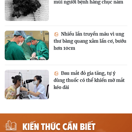
mũi người bệnh hàng chục năm
Nhiều lần truyền máu vì ung
thư bàng quang xâm lấn cơ, bướu
hơn 10cm
Đau mắt đỏ gia tăng, tự ý
dùng thuốc có thể khiến mờ mắt
kéo dài
KIẾN THỨC CẦN BIẾT