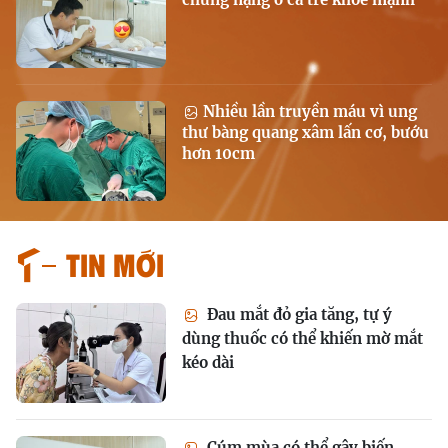
Nhiều lần truyền máu vì ung
thư bàng quang xâm lấn cơ, bướu
hơn 10cm
Tin mới
Đau mắt đỏ gia tăng, tự ý
dùng thuốc có thể khiến mờ mắt
kéo dài
Cúm mùa có thể gây biến