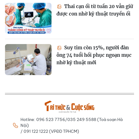
Thai cạn ối từ tuần 20 vẫn giữ
được con nhờ kỹ thuật truyền ối
Suy tim còn 15%, người đàn
ông 74 tuổi hồi phục ngoạn mục
nhờ kỹ thuật mới
Hotline: 096 523 7756/035 249 5588 (Toà soạn Hà
Nội)
/ 091 122 1222 (VPĐD TPHCM)