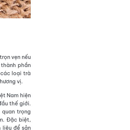
trọn vẹn nếu
à thành phần
các loại trà
hương vị.
Việt Nam hiện
ầu thế giới.
u quan trọng
. Đặc biệt,
 liệu để sản