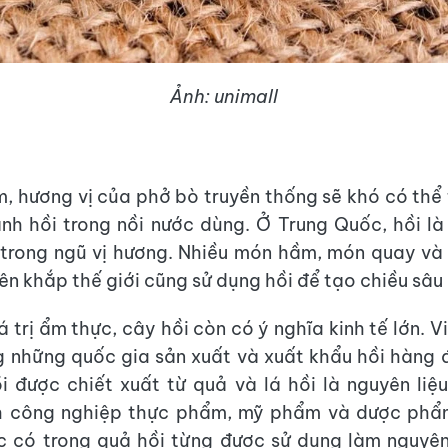
Ảnh: unimall
m, hương vị của phở bò truyền thống sẽ khó có thể 
ánh hồi trong nồi nước dùng. Ở Trung Quốc, hồi l
trong ngũ vị hương. Nhiều món hầm, món quay và 
ên khắp thế giới cũng sử dụng hồi để tạo chiều sâu 
 trị ẩm thực, cây hồi còn có ý nghĩa kinh tế lớn. 
g những quốc gia sản xuất và xuất khẩu hồi hàng đ
i được chiết xuất từ quả và lá hồi là nguyên liệ
h công nghiệp thực phẩm, mỹ phẩm và dược phẩm
ic có trong quả hồi từng được sử dụng làm nguyên