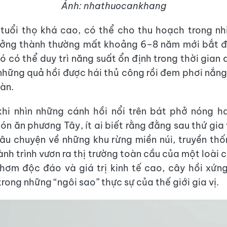
Ảnh: nhathuocankhang
tuổi thọ khá cao, có thể cho thu hoạch trong nh
ưởng thành thường mất khoảng 6–8 năm mới bắt đ
ó có thể duy trì năng suất ổn định trong thời gian 
những quả hồi được hái thủ công rồi đem phơi nắng
àn.
hi nhìn những cánh hồi nổi trên bát phở nóng h
ón ăn phương Tây, ít ai biết rằng đằng sau thứ gia 
âu chuyện về những khu rừng miền núi, truyền th
ành trình vươn ra thị trường toàn cầu của một loài 
hơm độc đáo và giá trị kinh tế cao, cây hồi xứ
rong những “ngôi sao” thực sự của thế giới gia vị.