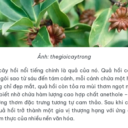
Ảnh: thegioicaytrong
cây hồi nổi tiếng chính là quả của nó. Quả hồi 
gôi sao từ sáu đến tám cánh, mỗi cánh chứa một
 chỉ đẹp mắt, quả hồi còn tỏa ra mùi thơm ngọt
biết nhờ chứa hàm lượng cao hợp chất anethole 
ơng thơm đặc trưng tương tự cam thảo. Sau khi c
uả hồi trở thành một gia vị thượng hạng với ứn
m thực của nhiều nền văn hóa.