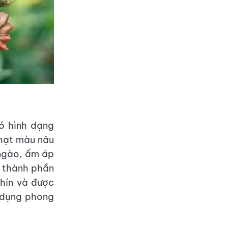
có hình dạng
 hạt màu nâu
 ngào, ấm áp
– thành phần
hín và được
g dụng phong