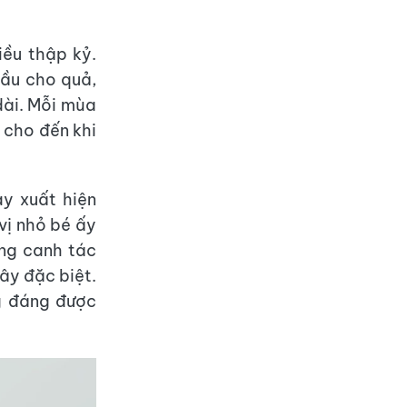
iều thập kỷ.
ầu cho quả,
dài. Mỗi mùa
 cho đến khi
ay xuất hiện
vị nhỏ bé ấy
ống canh tác
cây đặc biệt.
ng đáng được