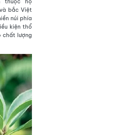
h thuộc họ
và bắc Việt
iền núi phía
ều kiện thổ
ó chất lượng