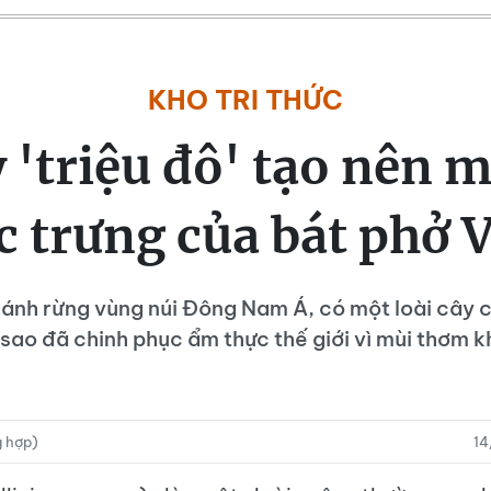
KHO TRI THỨC
y 'triệu đô' tạo nên 
c trưng của bát phở V
ánh rừng vùng núi Đông Nam Á, có một loài cây c
 sao đã chinh phục ẩm thực thế giới vì mùi thơm 
g hợp)
14