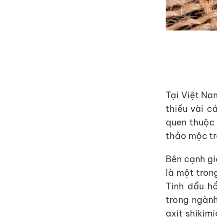
Tại Việt Na
thiếu vài c
quen thuộc 
thảo mộc tr
Bên cạnh giá
là một tron
Tinh dầu hồ
trong ngàn
axit shikim