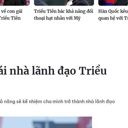
t về con gái
Triều Tiên bác khả năng đối
Hàn Quốc kêu
Triều Tiên
thoại hạt nhân với Mỹ
quan hệ với T
gái nhà lãnh đạo Triều
hả năng sẽ kế nhiệm cha mình trở thành nhà lãnh đạo