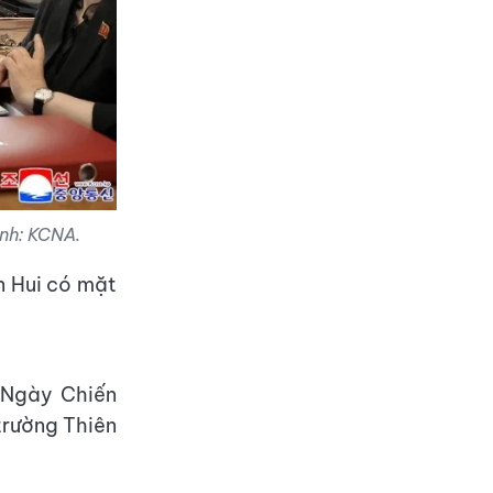
Ảnh: KCNA.
n Hui có mặt
 Ngày Chiến
trường Thiên