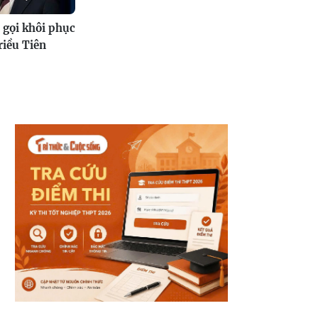
 gọi khôi phục
riều Tiên