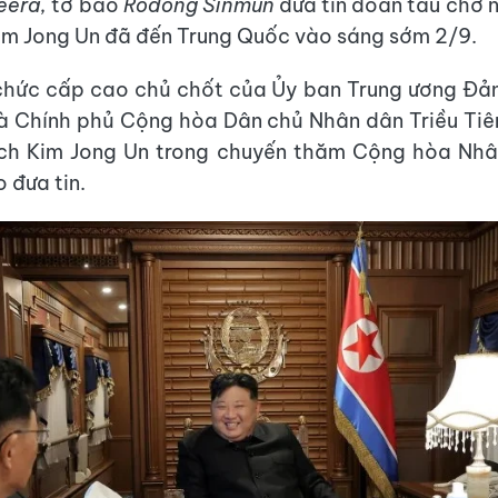
eera,
tờ báo
Rodong Sinmun
đưa tin đoàn tàu chở 
Kim Jong Un đã đến Trung Quốc vào sáng sớm 2/9.
chức cấp cao chủ chốt của Ủy ban Trung ương Đả
và Chính phủ Cộng hòa Dân chủ Nhân dân Triều Ti
ịch Kim Jong Un trong chuyến thăm Cộng hòa Nhâ
 đưa tin.