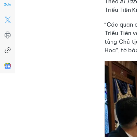
Theo
Al Jaz
Triều Tiên 
“Các quan 
Triều Tiên 
tùng Chủ t
Hoa”, tờ báo