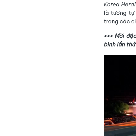
Korea Hera
là tương tự
trong các c
>>> Mời độc
binh lần thứ