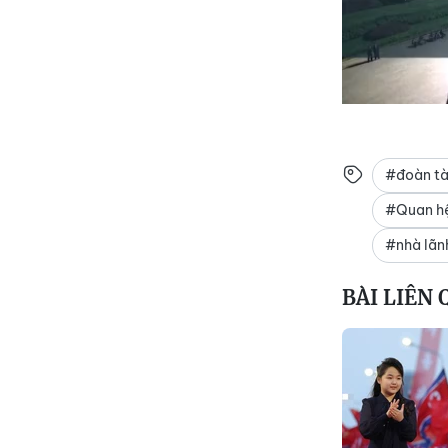
#đoàn tà
#Quan hệ
#nhà lãnh
BÀI LIÊN