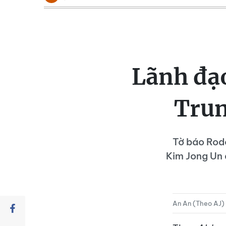
Lãnh đạ
Trun
Tờ báo Rodo
Kim Jong Un 
An An (Theo AJ)