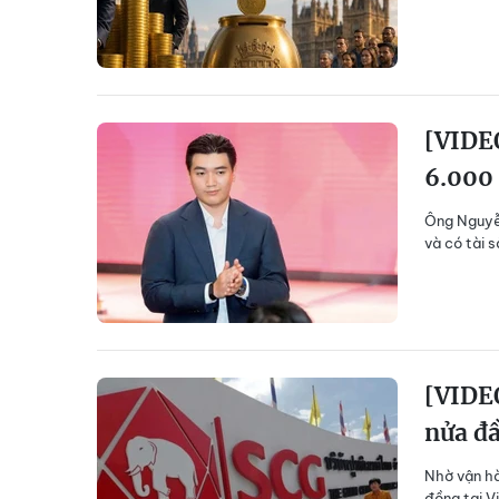
[VIDEO
6.000 
Ông Nguyễn
và có tài 
[VIDEO
nửa đ
Nhờ vận hà
đồng tại V