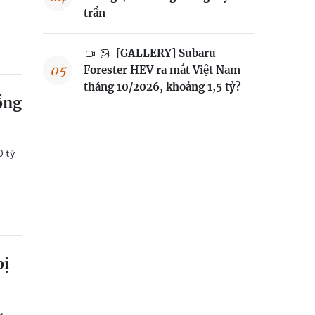
trần
[GALLERY] Subaru
Forester HEV ra mắt Việt Nam
tháng 10/2026, khoảng 1,5 tỷ?
ồng
0 tỷ
bị
ị