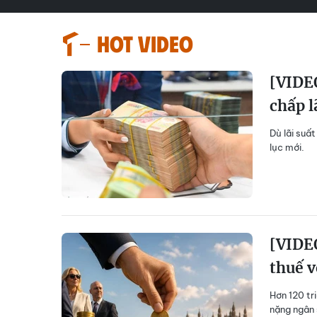
HOT VIDEO
[VIDEO
chấp l
Dù lãi suất
lục mới.
[VIDEO
thuế v
Hơn 120 tr
nặng ngân 