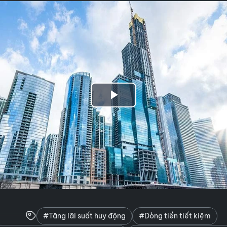
Play
Video
#Tăng lãi suất huy động
#Dòng tiền tiết kiệm