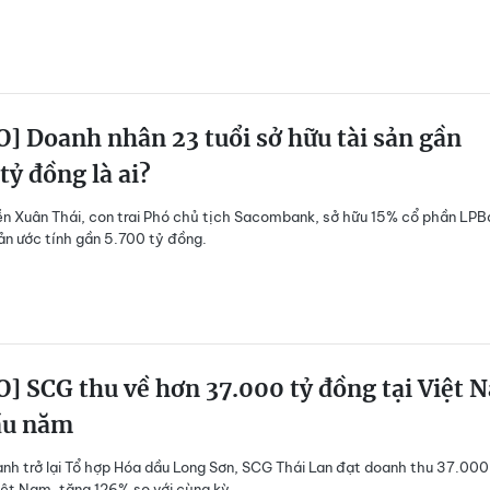
] Doanh nhân 23 tuổi sở hữu tài sản gần
tỷ đồng là ai?
 Xuân Thái, con trai Phó chủ tịch Sacombank, sở hữu 15% cổ phần LPB
sản ước tính gần 5.700 tỷ đồng.
] SCG thu về hơn 37.000 tỷ đồng tại Việt 
ầu năm
nh trở lại Tổ hợp Hóa dầu Long Sơn, SCG Thái Lan đạt doanh thu 37.000
iệt Nam, tăng 126% so với cùng kỳ.