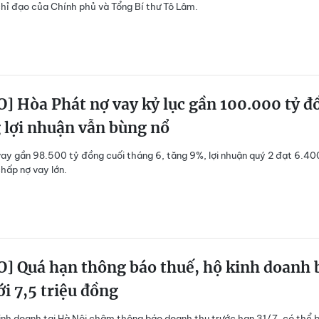
hỉ đạo của Chính phủ và Tổng Bí thư Tô Lâm.
] Hòa Phát nợ vay kỷ lục gần 100.000 tỷ đ
 lợi nhuận vẫn bùng nổ
ay gần 98.500 tỷ đồng cuối tháng 6, tăng 9%, lợi nhuận quý 2 đạt 6.40
hấp nợ vay lớn.
] Quá hạn thông báo thuế, hộ kinh doanh 
ới 7,5 triệu đồng
inh doanh tại Hà Nội chậm thông báo doanh thu trước hạn 31/7, có thể b