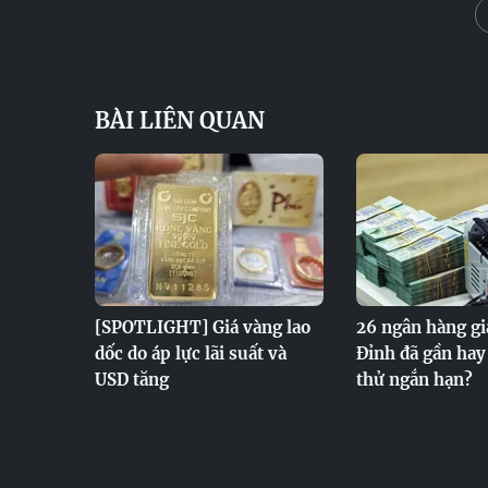
BÀI LIÊN QUAN
[SPOTLIGHT] Giá vàng lao
26 ngân hàng gi
dốc do áp lực lãi suất và
Đỉnh đã gần hay
USD tăng
thử ngắn hạn?