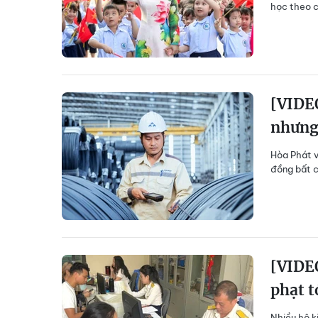
học theo c
[VIDEO
nhưng
Hòa Phát v
đồng bất c
[VIDEO
phạt t
Nhiều hộ k