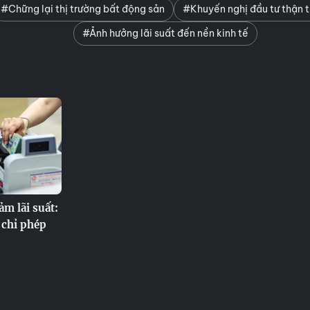
#Chững lại thị trường bất động sản
#Khuyến nghị đầu tư thận 
#Ảnh hưởng lãi suất đến nền kinh tế
ảm lãi suất:
 chỉ phép