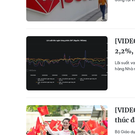
[VIDEO
2,2%,
Lãi suất v
hàng Nhà n
[VIDE
thúc đ
Bộ Giáo dụ