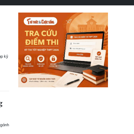
ập kỷ
g
 gánh