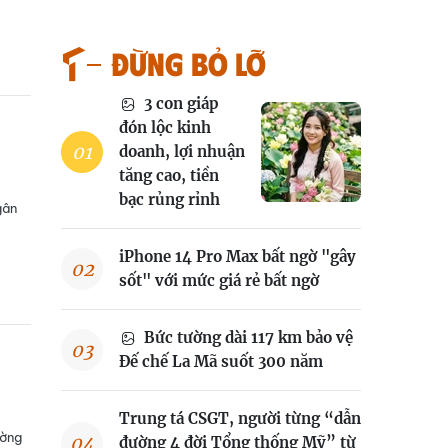
Đừng bỏ lỡ
3 con giáp
đón lộc kinh
doanh, lợi nhuận
tăng cao, tiền
bạc rủng rỉnh
gân
iPhone 14 Pro Max bất ngờ "gây
sốt" với mức giá rẻ bất ngờ
Bức tường dài 117 km bảo vệ
Đế chế La Mã suốt 300 năm
Trung tá CSGT, người từng “dẫn
ường
đường 4 đời Tổng thống Mỹ” từ