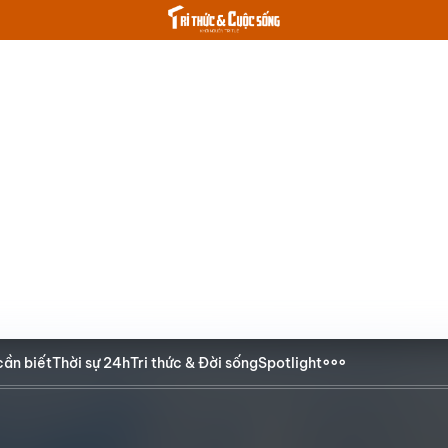
cần biết
Thời sự 24h
Tri thức & Đời sống
Spotlight