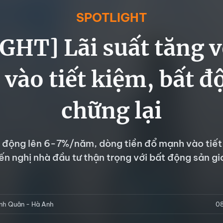
SPOTLIGHT
GHT] Lãi suất tăng v
 vào tiết kiệm, bất 
chững lại
y động lên 6-7%/năm, dòng tiền đổ mạnh vào tiế
n nghị nhà đầu tư thận trọng với bất động sản gi
nh Quân - Hà Anh
0